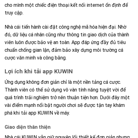
cho mình một chiếc điện thoại kết nối internet ổn định để
truy cập.
Nhà cái tiến hành cài đặt công nghệ mã hóa hiện đại. Nhờ
đó, dữ liệu cá nhân cũng như thông tin giao dịch của thành
viên luôn được bảo vệ an toàn. App đáp ứng đầy đủ tiêu
chuẩn chống gian lận, đảm bảo xây dựng môi trường cá
cược văn minh và công bằng.
Lợi ích khi tải app KUWIN
Ứng dụng không đơn giản chỉ là một nền tảng cá cược.
Thành viên có thể sử dụng vô vàn tính năng tuyệt vời để
quá trình trải nghiệm trở nên thuận tiện hơn. Dưới đây một
vài điểm mạnh nổi bật người chơi sẽ được tận tay khám
phá khi tải app KUWIN về máy.
Giao diện thân thiện
Nhà cái KUWIN vẫn giữ nguyên lối thiết kế đơn giản nhưng