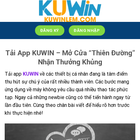
Bỏ
qua
nội
dung
ĐĂNG KÝ
ĐĂNG NHẬP
Tải App KUWIN – Mở Cửa “Thiên Đường”
Nhận Thưởng Khủng
Tải app
KUWIN
về các thiết bị cá nhân đang là tâm điểm
thu hút sự chú ý của rất nhiều thành viên. Các bước mang
ứng dụng về máy không yêu cầu quá nhiều thao tác phức
tạp. Ngay cả những newbie cũng có thể tiến hành ngay từ
lần đầu tiên. Cùng theo chân bài viết để hiểu rõ hơn trước
khi thực hiện nhé!