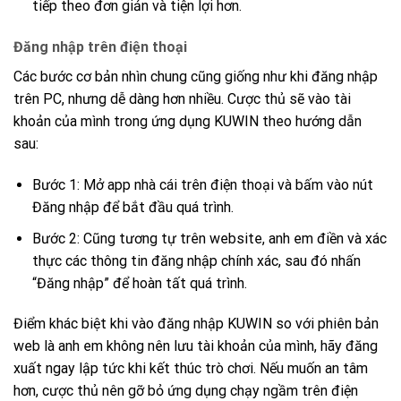
tiếp theo đơn giản và tiện lợi hơn.
Đăng nhập trên điện thoại
Các bước cơ bản nhìn chung cũng giống như khi đăng nhập
trên PC, nhưng dễ dàng hơn nhiều. Cược thủ sẽ vào tài
khoản của mình trong ứng dụng KUWIN theo hướng dẫn
sau:
Bước 1: Mở app nhà cái trên điện thoại và bấm vào nút
Đăng nhập để bắt đầu quá trình.
Bước 2: Cũng tương tự trên website, anh em điền và xác
thực các thông tin đăng nhập chính xác, sau đó nhấn
“Đăng nhập” để hoàn tất quá trình.
Điểm khác biệt khi vào đăng nhập KUWIN so với phiên bản
web là anh em không nên lưu tài khoản của mình, hãy đăng
xuất ngay lập tức khi kết thúc trò chơi. Nếu muốn an tâm
hơn, cược thủ nên gỡ bỏ ứng dụng chạy ngầm trên điện