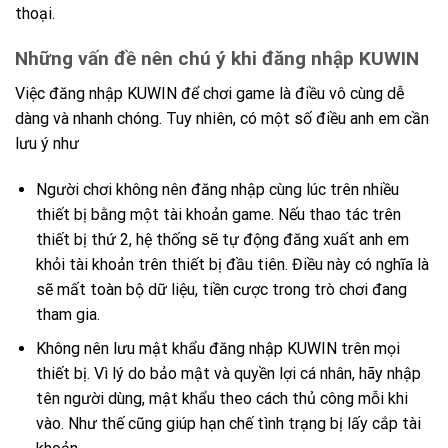
thoại.
Những vấn đề nên chú ý khi đăng nhập KUWIN
Việc đăng nhập KUWIN để chơi game là điều vô cùng dễ
dàng và nhanh chóng. Tuy nhiên, có một số điều anh em cần
lưu ý như
Người chơi không nên đăng nhập cùng lúc trên nhiều
thiết bị bằng một tài khoản game. Nếu thao tác trên
thiết bị thứ 2, hệ thống sẽ tự động đăng xuất anh em
khỏi tài khoản trên thiết bị đầu tiên. Điều này có nghĩa là
sẽ mất toàn bộ dữ liệu, tiền cược trong trò chơi đang
tham gia.
Không nên lưu mật khẩu đăng nhập KUWIN trên mọi
thiết bị. Vì lý do bảo mật và quyền lợi cá nhân, hãy nhập
tên người dùng, mật khẩu theo cách thủ công mỗi khi
vào. Như thế cũng giúp hạn chế tình trạng bị lấy cắp tài