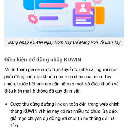
Đăng Nhập KUWIN Ngay Hôm Nay Để Mang Vốn Về Liền Tay
Điều kiện để đăng nhập KUWIN
Muốn tham gia cá cược trực tuyến tại nhà cái, người chơi
phải đăng nhập tài khoản game cá nhân của mình. Tuy
nhiên, trước hết anh em cần nắm rõ một số điều khoản và
điều kiện mà hệ thống đã quy định sẵn.
Cược thủ dùng đường link an toàn đến trang web chính
thống KUWIN vì hiện nay có rất nhiều tổ chức lừa đảo,
giả mạo chuyên dụ dỗ người chơi từ hệ thống để lừa
tiền.