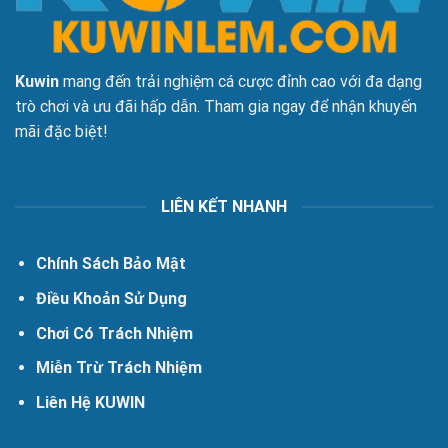
Kuwin
mang đến trải nghiệm cá cược đỉnh cao với đa dạng
trò chơi và ưu đãi hấp dẫn. Tham gia ngay để nhận khuyến
mãi đặc biệt!
LIÊN KẾT NHANH
Chính Sách Bảo Mật
Điều Khoản Sử Dụng
Chơi Có Trách Nhiệm
Miễn Trừ Trách Nhiệm
Liên Hệ KUWIN