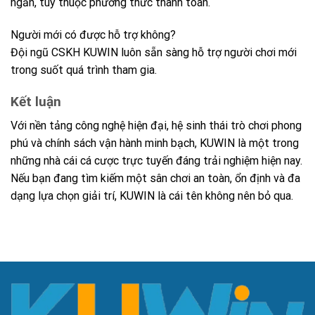
ngắn, tùy thuộc phương thức thanh toán.
Người mới có được hỗ trợ không?
Đội ngũ CSKH KUWIN luôn sẵn sàng hỗ trợ người chơi mới
trong suốt quá trình tham gia.
Kết luận
Với nền tảng công nghệ hiện đại, hệ sinh thái trò chơi phong
phú và chính sách vận hành minh bạch, KUWIN là một trong
những nhà cái cá cược trực tuyến đáng trải nghiệm hiện nay.
Nếu bạn đang tìm kiếm một sân chơi an toàn, ổn định và đa
dạng lựa chọn giải trí, KUWIN là cái tên không nên bỏ qua.