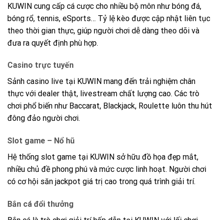
KUWIN cung cấp cá cược cho nhiều bộ môn như bóng đá,
bóng rổ, tennis, eSports… Tỷ lệ kèo được cập nhật liên tục
theo thời gian thực, giúp người chơi dễ dàng theo dõi và
đưa ra quyết định phù hợp.
Casino trực tuyến
Sảnh casino live tại KUWIN mang đến trải nghiệm chân
thực với dealer thật, livestream chất lượng cao. Các trò
chơi phổ biến như Baccarat, Blackjack, Roulette luôn thu hút
đông đảo người chơi.
Slot game – Nổ hũ
Hệ thống slot game tại KUWIN sở hữu đồ họa đẹp mắt,
nhiều chủ đề phong phú và mức cược linh hoạt. Người chơi
có cơ hội săn jackpot giá trị cao trong quá trình giải trí.
Bắn cá đổi thưởng