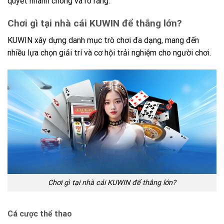
quyết nhanh chóng và rõ ràng.
Chơi gì tại nhà cái KUWIN để thắng lớn?
KUWIN xây dựng danh mục trò chơi đa dạng, mang đến
nhiều lựa chọn giải trí và cơ hội trải nghiệm cho người chơi.
Chơi gì tại nhà cái KUWIN để thắng lớn?
Cá cược thể thao