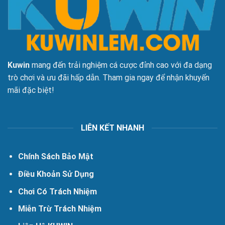
Kuwin
mang đến trải nghiệm cá cược đỉnh cao với đa dạng
trò chơi và ưu đãi hấp dẫn. Tham gia ngay để nhận khuyến
mãi đặc biệt!
LIÊN KẾT NHANH
Chính Sách Bảo Mật
Điều Khoản Sử Dụng
Chơi Có Trách Nhiệm
Miễn Trừ Trách Nhiệm