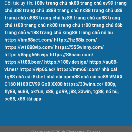
Đối tác uy tín:
188v trang chủ
nk88 trang chủ
ev99 trang
chủ
u88 trang chủ
u888 trang chủ
nk88 trang chủ
u88
trang chủ
u888 trang chủ
hz88 trang chủ
au88 trang
chủ
tt88 trang chủ
nk88 trang chủ
tr88 trang chủ
66b
trang chủ
w188 trang chủ
king88 trang chủ
nổ hũ
https://hm88net.com/
https://hz88lx.com/
https://w1888vip.com/
https://555winny.com/
https://85pg666.vip/
https://88aaio.com/
https://tt88.beer/
https://188v.design/
https://au88-
vi.net/
https://vip66.ad/
https://mm66i.com/
nhà cái
tg88
nhà cái 8kbet
nhà cái open88
nhà cái sc88
VMAX
C168
N188
EV99
Go8
XX88
https://33winn.cc/
888p
,
fly88
,
au88
,
okfun
,
x88
,
go99
,
j88
,
33win
,
tg88
,
nổ hũ
,
sc88
,
x88 tải app