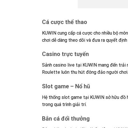
Cá cược thể thao
KUWIN cung cấp cá cược cho nhiều bộ môn n
chơi dễ dàng theo dõi và đưa ra quyết định
Casino trực tuyến
Sảnh casino live tại KUWIN mang đến trải n
Roulette luôn thu hút đông đảo người chơi
Slot game – Nổ hũ
Hệ thống slot game tại KUWIN sở hữu đồ họ
trong quá trình giải trí.
Bắn cá đổi thưởng