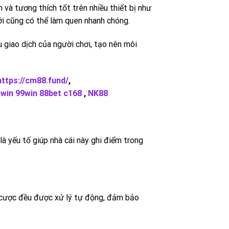
à tương thích tốt trên nhiều thiết bị như
mới cũng có thể làm quen nhanh chóng.
giao dịch của người chơi, tạo nên môi
https://cm88.fund/
,
win
99win
88bet
c168
,
NK88
à yếu tố giúp nhà cái này ghi điểm trong
á cược đều được xử lý tự động, đảm bảo