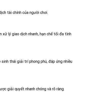
ịch tài chính của người chơi.
xử lý giao dịch nhanh, hạn chế tối đa tình
inh thái giải trí phong phú, đáp ứng nhiều
ợc giải quyết nhanh chóng và rõ ràng.