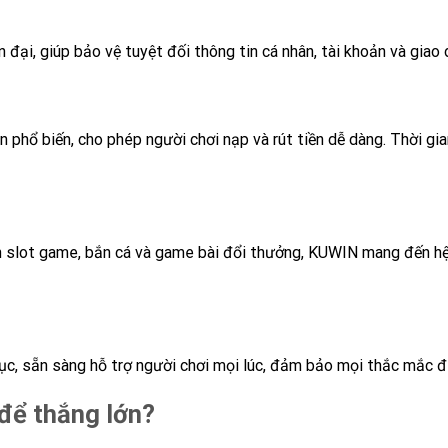
ại, giúp bảo vệ tuyệt đối thông tin cá nhân, tài khoản và giao d
hổ biến, cho phép người chơi nạp và rút tiền dễ dàng. Thời gian 
 slot game, bắn cá và game bài đổi thưởng, KUWIN mang đến hệ s
, sẵn sàng hỗ trợ người chơi mọi lúc, đảm bảo mọi thắc mắc đư
 để thắng lớn?