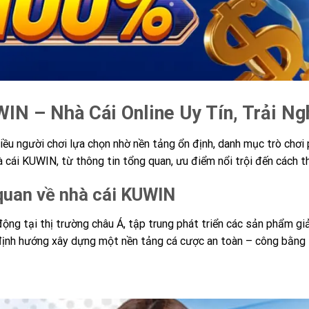
IN – Nhà Cái Online Uy Tín, Trải N
ều người chơi lựa chọn nhờ nền tảng ổn định, danh mục trò chơi 
hà cái KUWIN, từ thông tin tổng quan, ưu điểm nổi trội đến cách 
 quan về nhà cái KUWIN
ộng tại thị trường châu Á, tập trung phát triển các sản phẩm giả
định hướng xây dựng một nền tảng cá cược an toàn – công bằng 