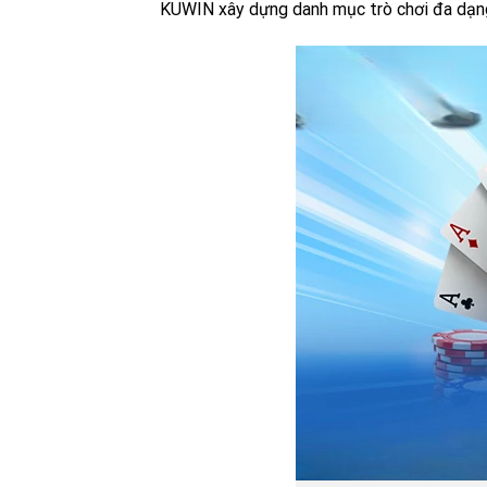
KUWIN xây dựng danh mục trò chơi đa dạng, 