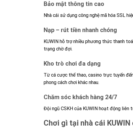
Bảo mật thông tin cao
Nhà cái sử dụng công nghệ mã hóa SSL hiện đ
Nạp – rút tiền nhanh chóng
KUWIN hỗ trợ nhiều phương thức thanh toán p
trạng chờ đợi.
Kho trò chơi đa dạng
Từ cá cược thể thao, casino trực tuyến đến
phong cách chơi khác nhau.
Chăm sóc khách hàng 24/7
Đội ngũ CSKH của KUWIN hoạt động liên tục
Chơi gì tại nhà cái KUWIN