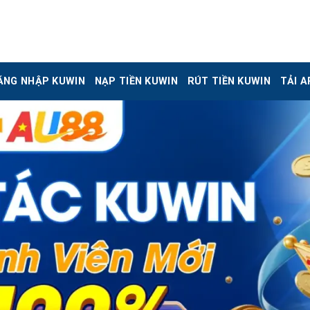
ĂNG NHẬP KUWIN
NẠP TIỀN KUWIN
RÚT TIỀN KUWIN
TẢI A