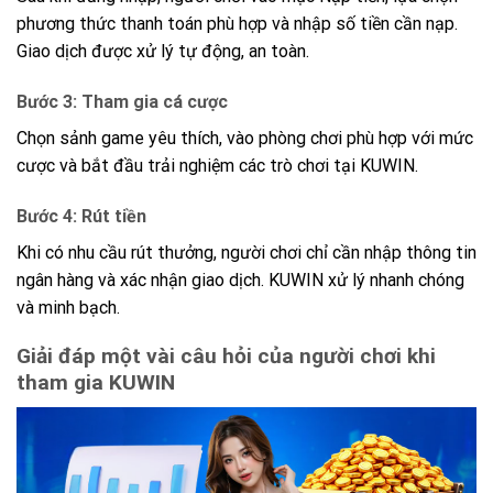
phương thức thanh toán phù hợp và nhập số tiền cần nạp.
Giao dịch được xử lý tự động, an toàn.
Bước 3: Tham gia cá cược
Chọn sảnh game yêu thích, vào phòng chơi phù hợp với mức
cược và bắt đầu trải nghiệm các trò chơi tại KUWIN.
Bước 4: Rút tiền
Khi có nhu cầu rút thưởng, người chơi chỉ cần nhập thông tin
ngân hàng và xác nhận giao dịch. KUWIN xử lý nhanh chóng
và minh bạch.
Giải đáp một vài câu hỏi của người chơi khi
tham gia KUWIN