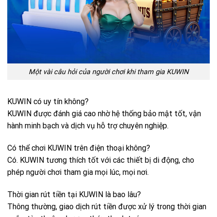
Một vài câu hỏi của người chơi khi tham gia KUWIN
KUWIN có uy tín không?
KUWIN được đánh giá cao nhờ hệ thống bảo mật tốt, vận
hành minh bạch và dịch vụ hỗ trợ chuyên nghiệp.
Có thể chơi KUWIN trên điện thoại không?
Có. KUWIN tương thích tốt với các thiết bị di động, cho
phép người chơi tham gia mọi lúc, mọi nơi.
Thời gian rút tiền tại KUWIN là bao lâu?
Thông thường, giao dịch rút tiền được xử lý trong thời gian