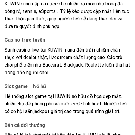
KUWIN cung cấp cá cược cho nhiều bộ môn như bóng đá,
bóng rổ, tennis, eSports… Tỷ lệ kèo được cập nhật liên tục
theo thời gian thực, giúp người chơi dễ dàng theo dõi và
đưa ra quyết định phù hợp.
Casino trực tuyến
Sảnh casino live tại KUWIN mang đến trải nghiệm chân
thực với dealer thật, livestream chất lượng cao. Các trò
chơi phổ biến như Baccarat, Blackjack, Roulette luôn thu hút
đông đảo người chơi.
Slot game – Nổ hũ
Hệ thống slot game tại KUWIN sở hữu đồ họa đẹp mắt,
nhiều chủ đề phong phú và mức cược linh hoạt. Người chơi
có cơ hội săn jackpot giá trị cao trong quá trình giải trí.
Bắn cá đổi thưởng