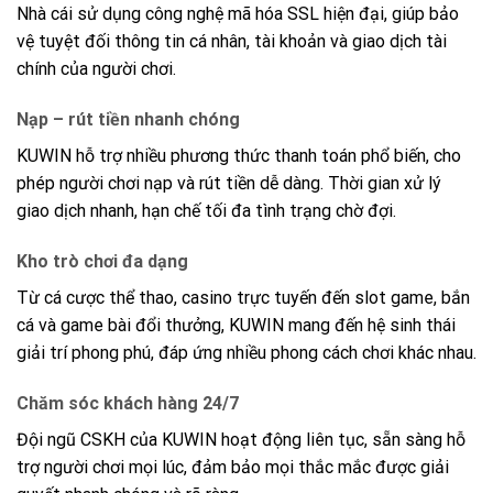
Nhà cái sử dụng công nghệ mã hóa SSL hiện đại, giúp bảo
vệ tuyệt đối thông tin cá nhân, tài khoản và giao dịch tài
chính của người chơi.
Nạp – rút tiền nhanh chóng
KUWIN hỗ trợ nhiều phương thức thanh toán phổ biến, cho
phép người chơi nạp và rút tiền dễ dàng. Thời gian xử lý
giao dịch nhanh, hạn chế tối đa tình trạng chờ đợi.
Kho trò chơi đa dạng
Từ cá cược thể thao, casino trực tuyến đến slot game, bắn
cá và game bài đổi thưởng, KUWIN mang đến hệ sinh thái
giải trí phong phú, đáp ứng nhiều phong cách chơi khác nhau.
Chăm sóc khách hàng 24/7
Đội ngũ CSKH của KUWIN hoạt động liên tục, sẵn sàng hỗ
trợ người chơi mọi lúc, đảm bảo mọi thắc mắc được giải