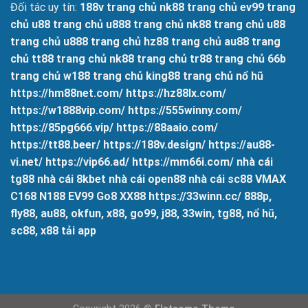
Đối tác uy tín:
188v trang chủ
nk88 trang chủ
ev99 trang
chủ
u88 trang chủ
u888 trang chủ
nk88 trang chủ
u88
trang chủ
u888 trang chủ
hz88 trang chủ
au88 trang
chủ
tt88 trang chủ
nk88 trang chủ
tr88 trang chủ
66b
trang chủ
w188 trang chủ
king88 trang chủ
nổ hũ
https://hm88net.com/
https://hz88lx.com/
https://w1888vip.com/
https://555winny.com/
https://85pg666.vip/
https://88aaio.com/
https://tt88.beer/
https://188v.design/
https://au88-
vi.net/
https://vip66.ad/
https://mm66i.com/
nhà cái
tg88
nhà cái 8kbet
nhà cái open88
nhà cái sc88
VMAX
C168
N188
EV99
Go8
XX88
https://33winn.cc/
888p
,
fly88
,
au88
,
okfun
,
x88
,
go99
,
j88
,
33win
,
tg88
,
nổ hũ
,
sc88
,
x88 tải app