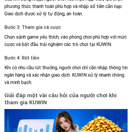
phương thức thanh toán phù hợp và nhập số tiền cần nạp.
Giao dịch được xử lý tự động, an toàn.
Bước 3: Tham gia cá cược
Chọn sảnh game yêu thích, vào phòng chơi phù hợp với mức
cược và bắt đầu trải nghiệm các trò chơi tại KUWIN.
Bước 4: Rút tiền
Khi có nhu cầu rút thưởng, người chơi chỉ cần nhập thông tin
ngân hàng và xác nhận giao dịch. KUWIN xử lý nhanh chóng
và minh bạch.
Giải đáp một vài câu hỏi của người chơi khi
tham gia KUWIN