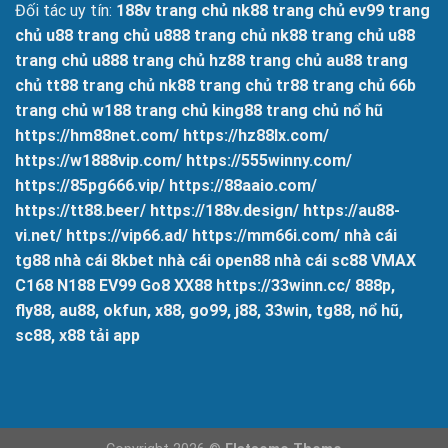
Đối tác uy tín:
188v trang chủ
nk88 trang chủ
ev99 trang
chủ
u88 trang chủ
u888 trang chủ
nk88 trang chủ
u88
trang chủ
u888 trang chủ
hz88 trang chủ
au88 trang
chủ
tt88 trang chủ
nk88 trang chủ
tr88 trang chủ
66b
trang chủ
w188 trang chủ
king88 trang chủ
nổ hũ
https://hm88net.com/
https://hz88lx.com/
https://w1888vip.com/
https://555winny.com/
https://85pg666.vip/
https://88aaio.com/
https://tt88.beer/
https://188v.design/
https://au88-
vi.net/
https://vip66.ad/
https://mm66i.com/
nhà cái
tg88
nhà cái 8kbet
nhà cái open88
nhà cái sc88
VMAX
C168
N188
EV99
Go8
XX88
https://33winn.cc/
888p
,
fly88
,
au88
,
okfun
,
x88
,
go99
,
j88
,
33win
,
tg88
,
nổ hũ
,
sc88
,
x88 tải app