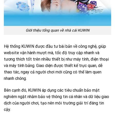
Giới thiệu tổng quan về nhà cái KUWIN
Hệ thống KUWIN được đầu tư bài bản về công nghệ, giúp
website vận hành mượt mà, tốc độ truy cập nhanh và
tương thích tốt trên nhiều thiết bị như máy tính, điện thoại
và máy tính bảng. Giao diện được thiết kế trực quan, dễ
thao tác, ngay cả người chơi mới cũng có thể làm quen
nhanh chóng.
Bên cạnh đó, KUWIN áp dụng các tiêu chuẩn bảo mật
nghiêm ngặt nhằm bảo vệ thông tin cá nhân và dữ liệu giao
dịch của người chơi, tạo nên môi trường giải trí đáng tin
cậy.