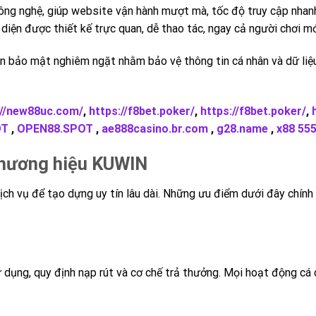
g nghệ, giúp website vận hành mượt mà, tốc độ truy cập nhanh v
o diện được thiết kế trực quan, dễ thao tác, ngay cả người chơi 
 bảo mật nghiêm ngặt nhằm bảo vệ thông tin cá nhân và dữ liệu 
://new88uc.com/
,
https://f8bet.poker/
,
https://f8bet.poker/
,
OT
,
OPEN88.SPOT
,
ae888casino.br.com
,
g28.name
,
x88
555
 thương hiệu KUWIN
h vụ để tạo dựng uy tín lâu dài. Những ưu điểm dưới đây chính l
 dụng, quy định nạp rút và cơ chế trả thưởng. Mọi hoạt động c