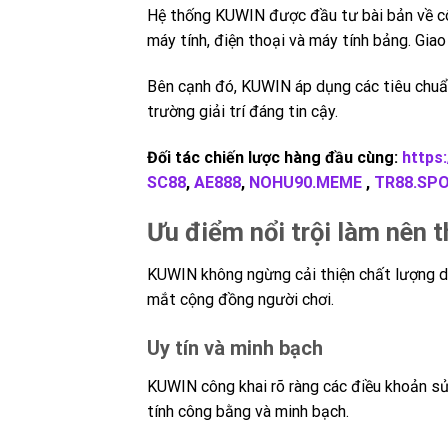
Hệ thống KUWIN được đầu tư bài bản về côn
máy tính, điện thoại và máy tính bảng. Gia
Bên cạnh đó, KUWIN áp dụng các tiêu chuẩn
trường giải trí đáng tin cậy.
Đối tác chiến lược hàng đầu cùng:
https
SC88
,
AE888
,
NOHU90.MEME
,
TR88.SP
Ưu điểm nổi trội làm nên
KUWIN không ngừng cải thiện chất lượng dịc
mắt cộng đồng người chơi.
Uy tín và minh bạch
KUWIN công khai rõ ràng các điều khoản sử
tính công bằng và minh bạch.