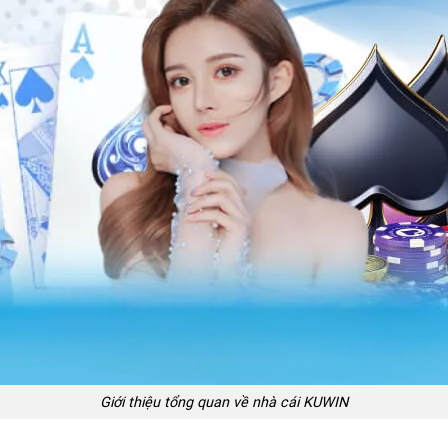
Giới thiệu tổng quan về nhà cái KUWIN