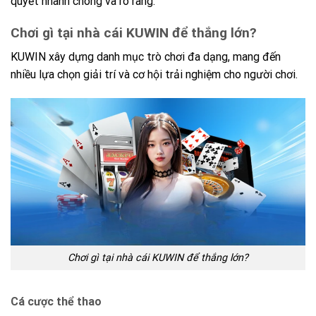
quyết nhanh chóng và rõ ràng.
Chơi gì tại nhà cái KUWIN để thắng lớn?
KUWIN xây dựng danh mục trò chơi đa dạng, mang đến
nhiều lựa chọn giải trí và cơ hội trải nghiệm cho người chơi.
Chơi gì tại nhà cái KUWIN để thắng lớn?
Cá cược thể thao