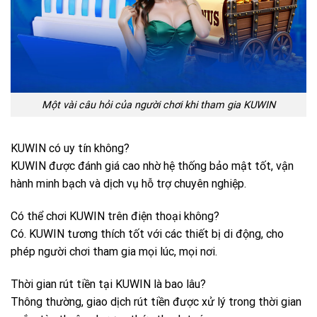
Một vài câu hỏi của người chơi khi tham gia KUWIN
KUWIN có uy tín không?
KUWIN được đánh giá cao nhờ hệ thống bảo mật tốt, vận
hành minh bạch và dịch vụ hỗ trợ chuyên nghiệp.
Có thể chơi KUWIN trên điện thoại không?
Có. KUWIN tương thích tốt với các thiết bị di động, cho
phép người chơi tham gia mọi lúc, mọi nơi.
Thời gian rút tiền tại KUWIN là bao lâu?
Thông thường, giao dịch rút tiền được xử lý trong thời gian