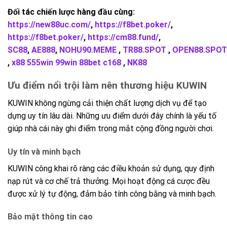
Đối tác chiến lược hàng đầu cùng:
https://new88uc.com/
,
https://f8bet.poker/
,
https://f8bet.poker/
,
https://cm88.fund/
,
SC88
,
AE888
,
NOHU90.MEME
,
TR88.SPOT
,
OPEN88.SPOT
,
x88
555win
99win
88bet
c168
,
NK88
Ưu điểm nổi trội làm nên thương hiệu KUWIN
KUWIN không ngừng cải thiện chất lượng dịch vụ để tạo
dựng uy tín lâu dài. Những ưu điểm dưới đây chính là yếu tố
giúp nhà cái này ghi điểm trong mắt cộng đồng người chơi.
Uy tín và minh bạch
KUWIN công khai rõ ràng các điều khoản sử dụng, quy định
nạp rút và cơ chế trả thưởng. Mọi hoạt động cá cược đều
được xử lý tự động, đảm bảo tính công bằng và minh bạch.
Bảo mật thông tin cao