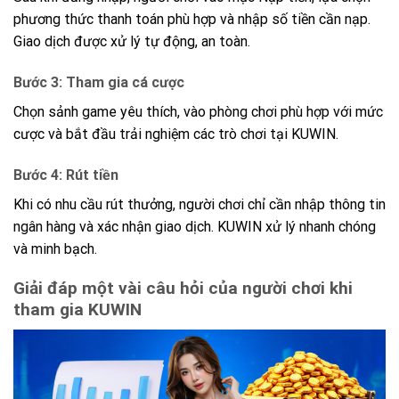
phương thức thanh toán phù hợp và nhập số tiền cần nạp.
Giao dịch được xử lý tự động, an toàn.
Bước 3: Tham gia cá cược
Chọn sảnh game yêu thích, vào phòng chơi phù hợp với mức
cược và bắt đầu trải nghiệm các trò chơi tại KUWIN.
Bước 4: Rút tiền
Khi có nhu cầu rút thưởng, người chơi chỉ cần nhập thông tin
ngân hàng và xác nhận giao dịch. KUWIN xử lý nhanh chóng
và minh bạch.
Giải đáp một vài câu hỏi của người chơi khi
tham gia KUWIN