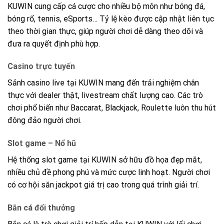
KUWIN cung cấp cá cược cho nhiều bộ môn như bóng đá,
bóng rổ, tennis, eSports… Tỷ lệ kèo được cập nhật liên tục
theo thời gian thực, giúp người chơi dễ dàng theo dõi và
đưa ra quyết định phù hợp.
Casino trực tuyến
Sảnh casino live tại KUWIN mang đến trải nghiệm chân
thực với dealer thật, livestream chất lượng cao. Các trò
chơi phổ biến như Baccarat, Blackjack, Roulette luôn thu hút
đông đảo người chơi.
Slot game – Nổ hũ
Hệ thống slot game tại KUWIN sở hữu đồ họa đẹp mắt,
nhiều chủ đề phong phú và mức cược linh hoạt. Người chơi
có cơ hội săn jackpot giá trị cao trong quá trình giải trí.
Bắn cá đổi thưởng