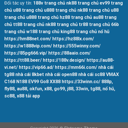
Đối tác uy tín:
188v trang chủ
nk88 trang chủ
ev99 trang
chủ
u88 trang chủ
u888 trang chủ
nk88 trang chủ
u88
trang chủ
u888 trang chủ
hz88 trang chủ
au88 trang
chủ
tt88 trang chủ
nk88 trang chủ
tr88 trang chủ
66b
trang chủ
w188 trang chủ
king88 trang chủ
nổ hũ
https://hm88net.com/
https://hz88lx.com/
https://w1888vip.com/
https://555winny.com/
https://85pg666.vip/
https://88aaio.com/
https://tt88.beer/
https://188v.design/
https://au88-
vi.net/
https://vip66.ad/
https://mm66i.com/
nhà cái
tg88
nhà cái 8kbet
nhà cái open88
nhà cái sc88
VMAX
C168
N188
EV99
Go8
XX88
https://33winn.cc/
888p
,
fly88
,
au88
,
okfun
,
x88
,
go99
,
j88
,
33win
,
tg88
,
nổ hũ
,
sc88
,
x88 tải app