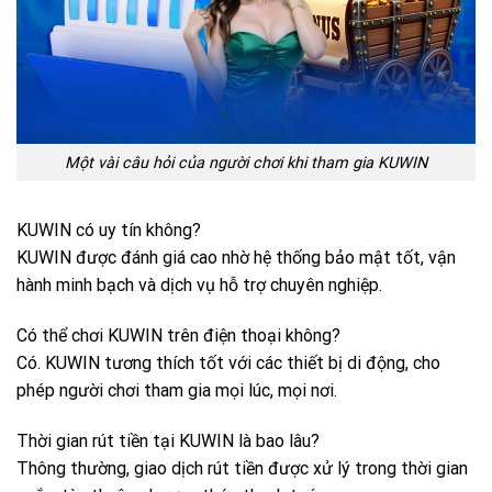
Một vài câu hỏi của người chơi khi tham gia KUWIN
KUWIN có uy tín không?
KUWIN được đánh giá cao nhờ hệ thống bảo mật tốt, vận
hành minh bạch và dịch vụ hỗ trợ chuyên nghiệp.
Có thể chơi KUWIN trên điện thoại không?
Có. KUWIN tương thích tốt với các thiết bị di động, cho
phép người chơi tham gia mọi lúc, mọi nơi.
Thời gian rút tiền tại KUWIN là bao lâu?
Thông thường, giao dịch rút tiền được xử lý trong thời gian