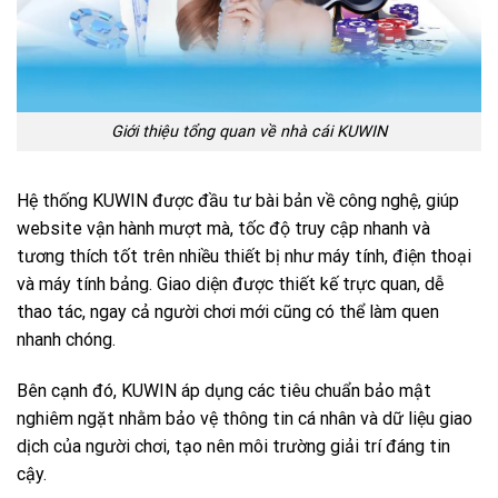
Giới thiệu tổng quan về nhà cái KUWIN
Hệ thống KUWIN được đầu tư bài bản về công nghệ, giúp
website vận hành mượt mà, tốc độ truy cập nhanh và
tương thích tốt trên nhiều thiết bị như máy tính, điện thoại
và máy tính bảng. Giao diện được thiết kế trực quan, dễ
thao tác, ngay cả người chơi mới cũng có thể làm quen
nhanh chóng.
Bên cạnh đó, KUWIN áp dụng các tiêu chuẩn bảo mật
nghiêm ngặt nhằm bảo vệ thông tin cá nhân và dữ liệu giao
dịch của người chơi, tạo nên môi trường giải trí đáng tin
cậy.