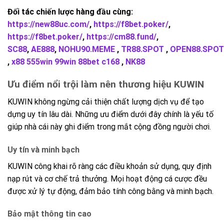
Đối tác chiến lược hàng đầu cùng:
https://new88uc.com/
,
https://f8bet.poker/
,
https://f8bet.poker/
,
https://cm88.fund/
,
SC88
,
AE888
,
NOHU90.MEME
,
TR88.SPOT
,
OPEN88.SPOT
,
x88
555win
99win
88bet
c168
,
NK88
Ưu điểm nổi trội làm nên thương hiệu KUWIN
KUWIN không ngừng cải thiện chất lượng dịch vụ để tạo
dựng uy tín lâu dài. Những ưu điểm dưới đây chính là yếu tố
giúp nhà cái này ghi điểm trong mắt cộng đồng người chơi.
Uy tín và minh bạch
KUWIN công khai rõ ràng các điều khoản sử dụng, quy định
nạp rút và cơ chế trả thưởng. Mọi hoạt động cá cược đều
được xử lý tự động, đảm bảo tính công bằng và minh bạch.
Bảo mật thông tin cao