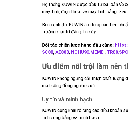
Hệ thống KUWIN được đầu tư bài bản về côn
máy tính, điện thoại và máy tính bảng. Gia
Bên cạnh đó, KUWIN áp dụng các tiêu chuẩn
trường giải trí đáng tin cậy.
Đối tác chiến lược hàng đầu cùng:
https
SC88
,
AE888
,
NOHU90.MEME
,
TR88.SP
Ưu điểm nổi trội làm nên
KUWIN không ngừng cải thiện chất lượng dịc
mắt cộng đồng người chơi.
Uy tín và minh bạch
KUWIN công khai rõ ràng các điều khoản sử
tính công bằng và minh bạch.