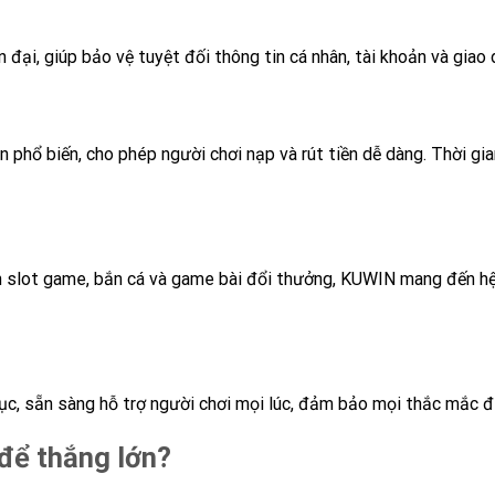
ại, giúp bảo vệ tuyệt đối thông tin cá nhân, tài khoản và giao d
hổ biến, cho phép người chơi nạp và rút tiền dễ dàng. Thời gian 
 slot game, bắn cá và game bài đổi thưởng, KUWIN mang đến hệ s
, sẵn sàng hỗ trợ người chơi mọi lúc, đảm bảo mọi thắc mắc đư
 để thắng lớn?