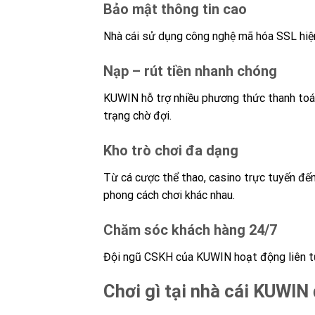
Bảo mật thông tin cao
Nhà cái sử dụng công nghệ mã hóa SSL hiện đ
Nạp – rút tiền nhanh chóng
KUWIN hỗ trợ nhiều phương thức thanh toán p
trạng chờ đợi.
Kho trò chơi đa dạng
Từ cá cược thể thao, casino trực tuyến đến
phong cách chơi khác nhau.
Chăm sóc khách hàng 24/7
Đội ngũ CSKH của KUWIN hoạt động liên tục
Chơi gì tại nhà cái KUWIN