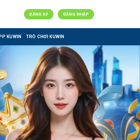
ĐĂNG KÝ
ĐĂNG NHẬP
PP KUWIN
TRÒ CHƠI KUWIN