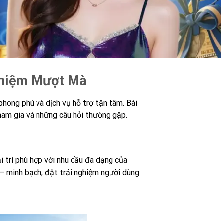
ghiệm Mượt Mà
phong phú và dịch vụ hỗ trợ tận tâm. Bài
tham gia và những câu hỏi thường gặp.
i trí phù hợp với nhu cầu đa dạng của
– minh bạch, đặt trải nghiệm người dùng