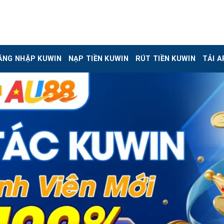
ĂNG NHẬP KUWIN
NẠP TIỀN KUWIN
RÚT TIỀN KUWIN
TẢI A