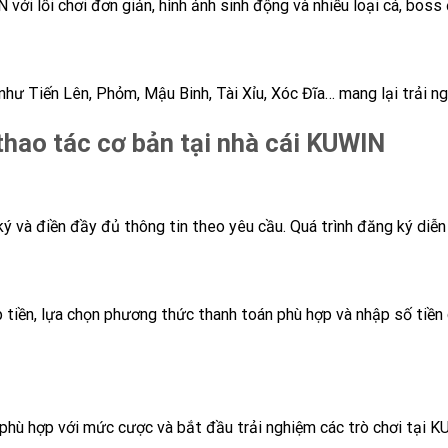
IN với lối chơi đơn giản, hình ảnh sinh động và nhiều loại cá, bos
ư Tiến Lên, Phỏm, Mậu Binh, Tài Xỉu, Xóc Đĩa… mang lại trải ng
hao tác cơ bản tại nhà cái KUWIN
 và điền đầy đủ thông tin theo yêu cầu. Quá trình đăng ký diễn
tiền, lựa chọn phương thức thanh toán phù hợp và nhập số tiền 
phù hợp với mức cược và bắt đầu trải nghiệm các trò chơi tại K