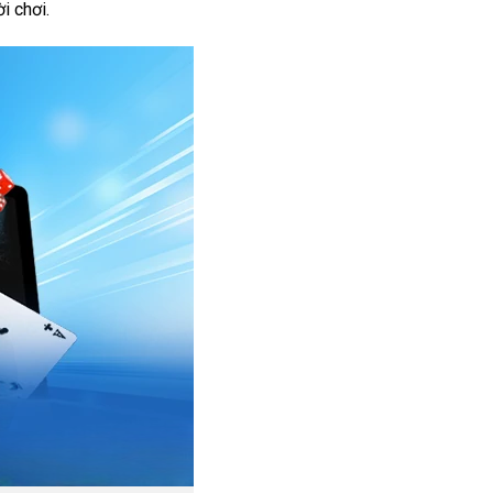
i chơi.