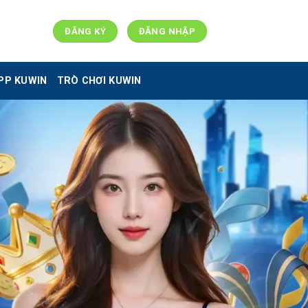
ĐĂNG KÝ
ĐĂNG NHẬP
PP KUWIN
TRÒ CHƠI KUWIN