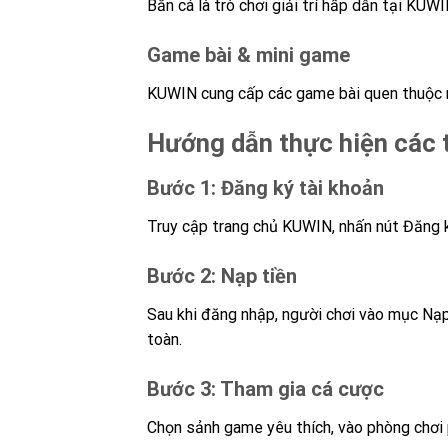
Bắn cá là trò chơi giải trí hấp dẫn tại KUW
Game bài & mini game
KUWIN cung cấp các game bài quen thuộc nh
Hướng dẫn thực hiện các t
Bước 1: Đăng ký tài khoản
Truy cập trang chủ KUWIN, nhấn nút Đăng ký
Bước 2: Nạp tiền
Sau khi đăng nhập, người chơi vào mục Nạp 
toàn.
Bước 3: Tham gia cá cược
Chọn sảnh game yêu thích, vào phòng chơi 