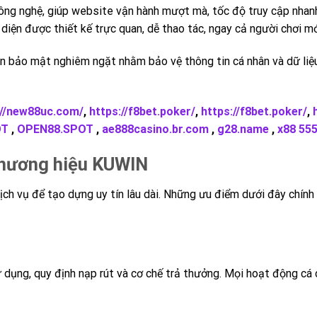
g nghệ, giúp website vận hành mượt mà, tốc độ truy cập nhanh v
o diện được thiết kế trực quan, dễ thao tác, ngay cả người chơi 
 bảo mật nghiêm ngặt nhằm bảo vệ thông tin cá nhân và dữ liệu 
://new88uc.com/
,
https://f8bet.poker/
,
https://f8bet.poker/
,
OT
,
OPEN88.SPOT
,
ae888casino.br.com
,
g28.name
,
x88
555
 thương hiệu KUWIN
h vụ để tạo dựng uy tín lâu dài. Những ưu điểm dưới đây chính l
 dụng, quy định nạp rút và cơ chế trả thưởng. Mọi hoạt động c