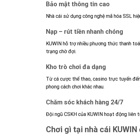
Bảo mật thông tin cao
Nhà cái sử dụng công nghệ mã hóa SSL hiện đ
Nạp – rút tiền nhanh chóng
KUWIN hỗ trợ nhiều phương thức thanh toán p
trạng chờ đợi.
Kho trò chơi đa dạng
Từ cá cược thể thao, casino trực tuyến đến
phong cách chơi khác nhau.
Chăm sóc khách hàng 24/7
Đội ngũ CSKH của KUWIN hoạt động liên tục
Chơi gì tại nhà cái KUWIN