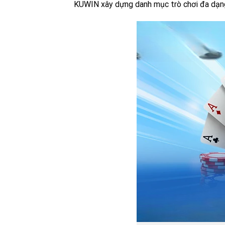
KUWIN xây dựng danh mục trò chơi đa dạng, 