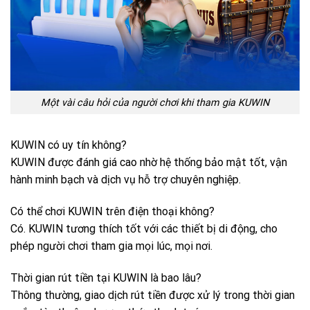
Một vài câu hỏi của người chơi khi tham gia KUWIN
KUWIN có uy tín không?
KUWIN được đánh giá cao nhờ hệ thống bảo mật tốt, vận
hành minh bạch và dịch vụ hỗ trợ chuyên nghiệp.
Có thể chơi KUWIN trên điện thoại không?
Có. KUWIN tương thích tốt với các thiết bị di động, cho
phép người chơi tham gia mọi lúc, mọi nơi.
Thời gian rút tiền tại KUWIN là bao lâu?
Thông thường, giao dịch rút tiền được xử lý trong thời gian