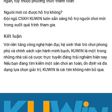
ngắn, tùy thuộc phương thức thanh toán.
Người mới có được hỗ trợ không?
Đội ngũ CSKH KUWIN luôn sẵn sàng hỗ trợ người chơi mới
trong suốt quá trình tham gia.
Kết luận
Với nền tảng công nghệ hiện đại, hệ sinh thái trò chơi phong
phú và chính sách vận hành minh bạch, KUWIN là một trong
những nhà cái cá cược trực tuyến đáng trải nghiệm hiện nay.
Nếu bạn đang tìm kiếm một sân chơi an toàn, ổn định và đa
dạng lựa chọn giải trí, KUWIN là cái tên không nên bỏ qua.