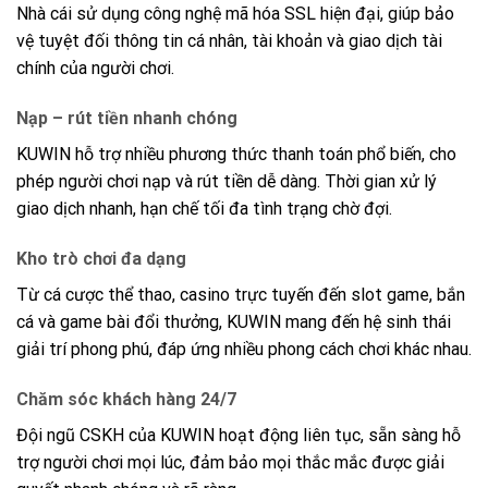
Nhà cái sử dụng công nghệ mã hóa SSL hiện đại, giúp bảo
vệ tuyệt đối thông tin cá nhân, tài khoản và giao dịch tài
chính của người chơi.
Nạp – rút tiền nhanh chóng
KUWIN hỗ trợ nhiều phương thức thanh toán phổ biến, cho
phép người chơi nạp và rút tiền dễ dàng. Thời gian xử lý
giao dịch nhanh, hạn chế tối đa tình trạng chờ đợi.
Kho trò chơi đa dạng
Từ cá cược thể thao, casino trực tuyến đến slot game, bắn
cá và game bài đổi thưởng, KUWIN mang đến hệ sinh thái
giải trí phong phú, đáp ứng nhiều phong cách chơi khác nhau.
Chăm sóc khách hàng 24/7
Đội ngũ CSKH của KUWIN hoạt động liên tục, sẵn sàng hỗ
trợ người chơi mọi lúc, đảm bảo mọi thắc mắc được giải