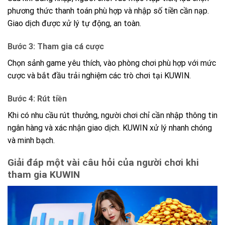
phương thức thanh toán phù hợp và nhập số tiền cần nạp.
Giao dịch được xử lý tự động, an toàn.
Bước 3: Tham gia cá cược
Chọn sảnh game yêu thích, vào phòng chơi phù hợp với mức
cược và bắt đầu trải nghiệm các trò chơi tại KUWIN.
Bước 4: Rút tiền
Khi có nhu cầu rút thưởng, người chơi chỉ cần nhập thông tin
ngân hàng và xác nhận giao dịch. KUWIN xử lý nhanh chóng
và minh bạch.
Giải đáp một vài câu hỏi của người chơi khi
tham gia KUWIN