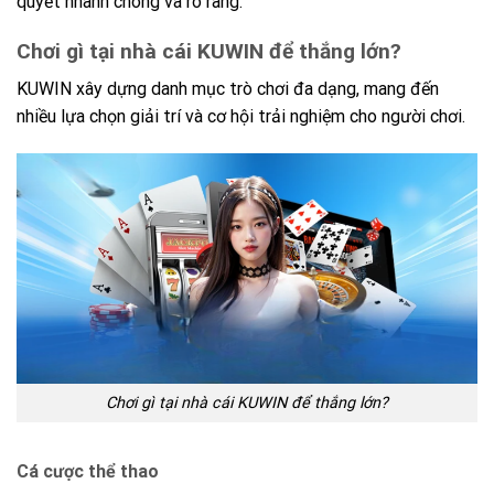
quyết nhanh chóng và rõ ràng.
Chơi gì tại nhà cái KUWIN để thắng lớn?
KUWIN xây dựng danh mục trò chơi đa dạng, mang đến
nhiều lựa chọn giải trí và cơ hội trải nghiệm cho người chơi.
Chơi gì tại nhà cái KUWIN để thắng lớn?
Cá cược thể thao