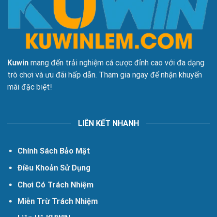
Kuwin
mang đến trải nghiệm cá cược đỉnh cao với đa dạng
trò chơi và ưu đãi hấp dẫn. Tham gia ngay để nhận khuyến
mãi đặc biệt!
LIÊN KẾT NHANH
Chính Sách Bảo Mật
Điều Khoản Sử Dụng
Chơi Có Trách Nhiệm
Miễn Trừ Trách Nhiệm