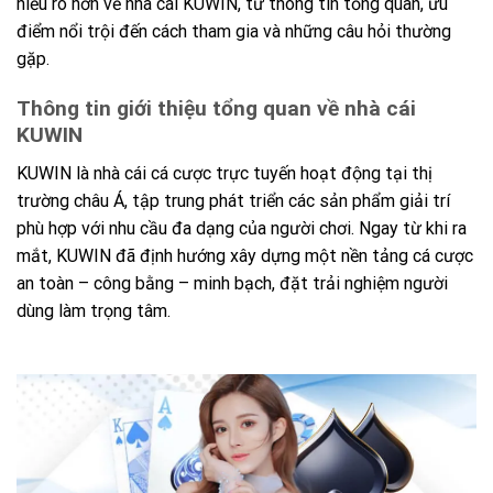
hiểu rõ hơn về nhà cái KUWIN, từ thông tin tổng quan, ưu
điểm nổi trội đến cách tham gia và những câu hỏi thường
gặp.
Thông tin giới thiệu tổng quan về nhà cái
KUWIN
KUWIN là nhà cái cá cược trực tuyến hoạt động tại thị
trường châu Á, tập trung phát triển các sản phẩm giải trí
phù hợp với nhu cầu đa dạng của người chơi. Ngay từ khi ra
mắt, KUWIN đã định hướng xây dựng một nền tảng cá cược
an toàn – công bằng – minh bạch, đặt trải nghiệm người
dùng làm trọng tâm.