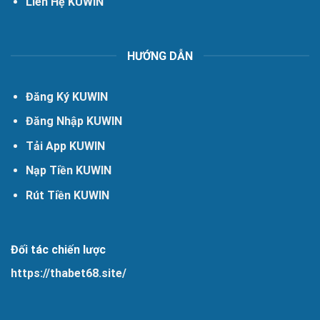
Liên Hệ KUWIN
HƯỚNG DẪN
Đăng Ký KUWIN
Đăng Nhập KUWIN
Tải App KUWIN
Nạp Tiền KUWIN
Rút Tiền KUWIN
Đối tác chiến lược
https://thabet68.site/