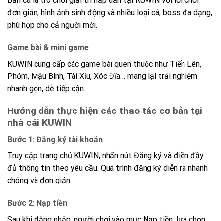
Bắn cá là trò chơi giải trí hấp dẫn tại KUWIN với lối chơi
đơn giản, hình ảnh sinh động và nhiều loại cá, boss đa dạng,
phù hợp cho cả người mới.
Game bài & mini game
KUWIN cung cấp các game bài quen thuộc như Tiến Lên,
Phỏm, Mậu Binh, Tài Xỉu, Xóc Đĩa… mang lại trải nghiệm
nhanh gọn, dễ tiếp cận.
Hướng dẫn thực hiện các thao tác cơ bản tại
nhà cái KUWIN
Bước 1: Đăng ký tài khoản
Truy cập trang chủ KUWIN, nhấn nút Đăng ký và điền đầy
đủ thông tin theo yêu cầu. Quá trình đăng ký diễn ra nhanh
chóng và đơn giản.
Bước 2: Nạp tiền
Sau khi đăng nhập, người chơi vào mục Nạp tiền, lựa chọn