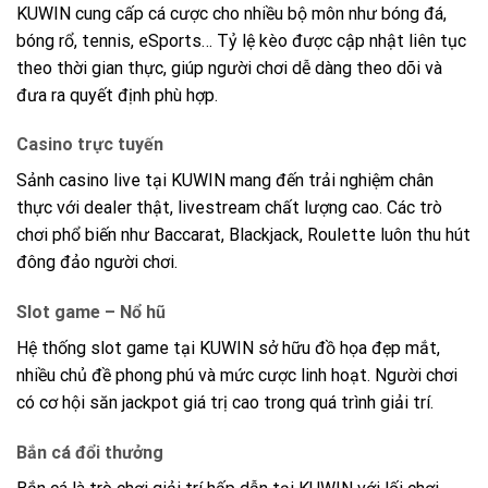
KUWIN cung cấp cá cược cho nhiều bộ môn như bóng đá,
bóng rổ, tennis, eSports… Tỷ lệ kèo được cập nhật liên tục
theo thời gian thực, giúp người chơi dễ dàng theo dõi và
đưa ra quyết định phù hợp.
Casino trực tuyến
Sảnh casino live tại KUWIN mang đến trải nghiệm chân
thực với dealer thật, livestream chất lượng cao. Các trò
chơi phổ biến như Baccarat, Blackjack, Roulette luôn thu hút
đông đảo người chơi.
Slot game – Nổ hũ
Hệ thống slot game tại KUWIN sở hữu đồ họa đẹp mắt,
nhiều chủ đề phong phú và mức cược linh hoạt. Người chơi
có cơ hội săn jackpot giá trị cao trong quá trình giải trí.
Bắn cá đổi thưởng