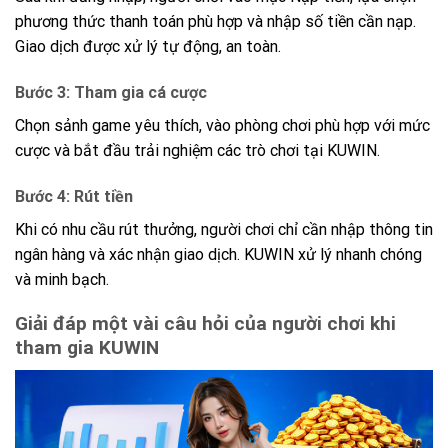
phương thức thanh toán phù hợp và nhập số tiền cần nạp.
Giao dịch được xử lý tự động, an toàn.
Bước 3: Tham gia cá cược
Chọn sảnh game yêu thích, vào phòng chơi phù hợp với mức
cược và bắt đầu trải nghiệm các trò chơi tại KUWIN.
Bước 4: Rút tiền
Khi có nhu cầu rút thưởng, người chơi chỉ cần nhập thông tin
ngân hàng và xác nhận giao dịch. KUWIN xử lý nhanh chóng
và minh bạch.
Giải đáp một vài câu hỏi của người chơi khi
tham gia KUWIN