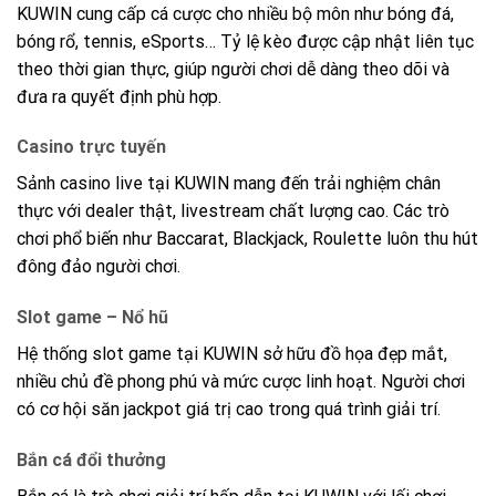
KUWIN cung cấp cá cược cho nhiều bộ môn như bóng đá,
bóng rổ, tennis, eSports… Tỷ lệ kèo được cập nhật liên tục
theo thời gian thực, giúp người chơi dễ dàng theo dõi và
đưa ra quyết định phù hợp.
Casino trực tuyến
Sảnh casino live tại KUWIN mang đến trải nghiệm chân
thực với dealer thật, livestream chất lượng cao. Các trò
chơi phổ biến như Baccarat, Blackjack, Roulette luôn thu hút
đông đảo người chơi.
Slot game – Nổ hũ
Hệ thống slot game tại KUWIN sở hữu đồ họa đẹp mắt,
nhiều chủ đề phong phú và mức cược linh hoạt. Người chơi
có cơ hội săn jackpot giá trị cao trong quá trình giải trí.
Bắn cá đổi thưởng