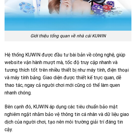
Giới thiệu tổng quan về nhà cái KUWIN
Hệ thống KUWIN được đầu tư bài bản về công nghệ, giúp
website vận hành mượt mà, tốc độ truy cập nhanh và
tương thích tốt trên nhiều thiết bị như máy tính, điện thoại
và máy tính bảng. Giao diện được thiết kế trực quan, dễ
thao tác, ngay cả người chơi mới cũng có thể làm quen
nhanh chóng.
Bên cạnh đó, KUWIN áp dụng các tiêu chuẩn bảo mật
nghiêm ngặt nhằm bảo vệ thông tin cá nhân và dữ liệu giao
dịch của người chơi, tạo nên môi trường giải trí đáng tin
cậy.