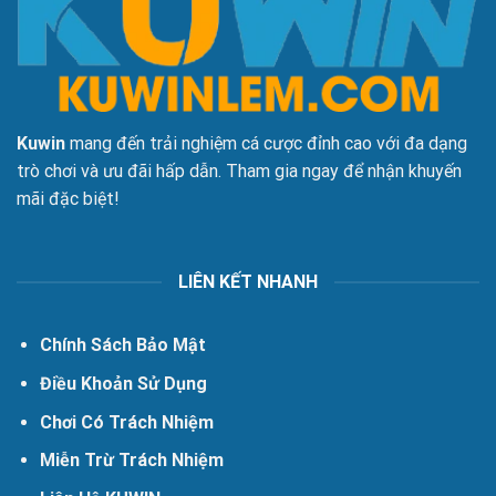
Kuwin
mang đến trải nghiệm cá cược đỉnh cao với đa dạng
trò chơi và ưu đãi hấp dẫn. Tham gia ngay để nhận khuyến
mãi đặc biệt!
LIÊN KẾT NHANH
Chính Sách Bảo Mật
Điều Khoản Sử Dụng
Chơi Có Trách Nhiệm
Miễn Trừ Trách Nhiệm