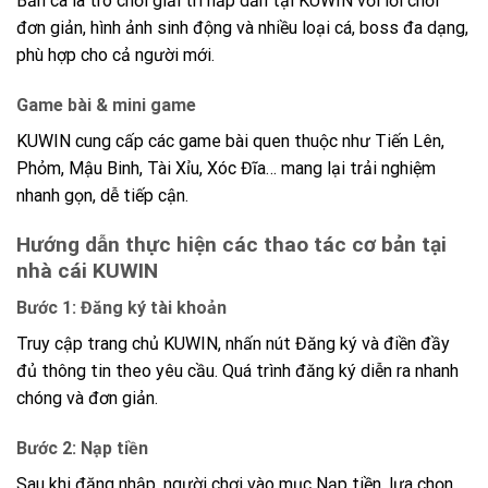
Bắn cá là trò chơi giải trí hấp dẫn tại KUWIN với lối chơi
đơn giản, hình ảnh sinh động và nhiều loại cá, boss đa dạng,
phù hợp cho cả người mới.
Game bài & mini game
KUWIN cung cấp các game bài quen thuộc như Tiến Lên,
Phỏm, Mậu Binh, Tài Xỉu, Xóc Đĩa… mang lại trải nghiệm
nhanh gọn, dễ tiếp cận.
Hướng dẫn thực hiện các thao tác cơ bản tại
nhà cái KUWIN
Bước 1: Đăng ký tài khoản
Truy cập trang chủ KUWIN, nhấn nút Đăng ký và điền đầy
đủ thông tin theo yêu cầu. Quá trình đăng ký diễn ra nhanh
chóng và đơn giản.
Bước 2: Nạp tiền
Sau khi đăng nhập, người chơi vào mục Nạp tiền, lựa chọn