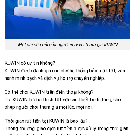
Một vài câu hỏi của người chơi khi tham gia KUWIN
KUWIN có uy tín không?
KUWIN được đánh giá cao nhờ hệ thống bảo mật tốt, vận
hành minh bạch và dịch vụ hỗ trợ chuyên nghiệp.
Có thể chơi KUWIN trên điện thoại không?
Có. KUWIN tương thích tốt với các thiết bị di động, cho
phép người chơi tham gia mọi lúc, mọi nơi.
Thời gian rút tiền tại KUWIN là bao lâu?
Thông thường, giao dịch rút tiền được xử lý trong thời gian