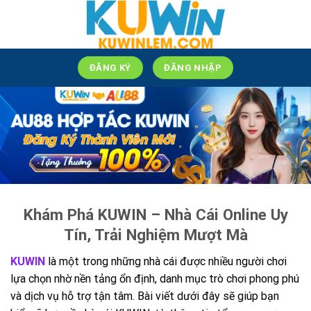
Bỏ
qua
nội
dung
ĐĂNG KÝ
ĐĂNG NHẬP
Khám Phá KUWIN – Nhà Cái Online Uy
Tín, Trải Nghiệm Mượt Mà
KUWIN
là một trong những nhà cái được nhiều người chơi
lựa chọn nhờ nền tảng ổn định, danh mục trò chơi phong phú
và dịch vụ hỗ trợ tận tâm. Bài viết dưới đây sẽ giúp bạn