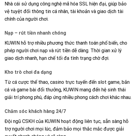
Nhà cái sử dụng công nghệ mã hóa SSL hiện đại, giúp bảo
vệ tuyệt đối thông tin cá nhân, tài khoản và giao dịch tài
chính của người chơi.
Nạp – rút tiền nhanh chóng
KUWIN hỗ trợ nhiều phương thức thanh toán phổ biến, cho
phép người chơi nạp và rút tiền dễ dàng. Thời gian xử lý
giao dịch nhanh, hạn chế tối đa tình trạng chờ đợi.
Kho trò chơi đa dạng
Từ cá cược thể thao, casino trực tuyến đến slot game, bắn
cá và game bài đổi thưởng, KUWIN mang đến hệ sinh thái
giải trí phong phú, đáp ứng nhiều phong cách chơi khác nhau.
Chăm sóc khách hàng 24/7
Đội ngũ CSKH của KUWIN hoạt động liên tục, sẵn sàng hỗ
trợ người chơi mọi lúc, đảm bảo mọi thắc mắc được giải