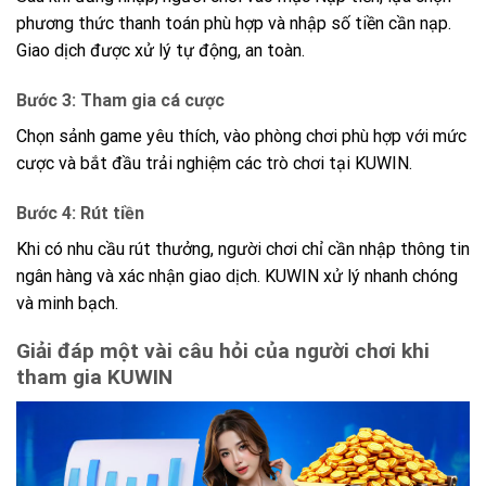
phương thức thanh toán phù hợp và nhập số tiền cần nạp.
Giao dịch được xử lý tự động, an toàn.
Bước 3: Tham gia cá cược
Chọn sảnh game yêu thích, vào phòng chơi phù hợp với mức
cược và bắt đầu trải nghiệm các trò chơi tại KUWIN.
Bước 4: Rút tiền
Khi có nhu cầu rút thưởng, người chơi chỉ cần nhập thông tin
ngân hàng và xác nhận giao dịch. KUWIN xử lý nhanh chóng
và minh bạch.
Giải đáp một vài câu hỏi của người chơi khi
tham gia KUWIN