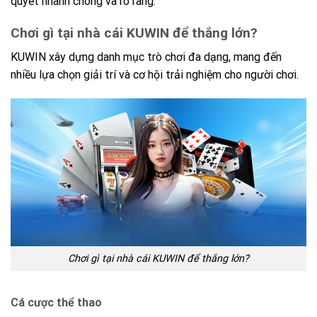
quyết nhanh chóng và rõ ràng.
Chơi gì tại nhà cái KUWIN để thắng lớn?
KUWIN xây dựng danh mục trò chơi đa dạng, mang đến
nhiều lựa chọn giải trí và cơ hội trải nghiệm cho người chơi.
Chơi gì tại nhà cái KUWIN để thắng lớn?
Cá cược thể thao