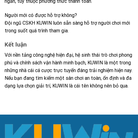
ngắn, tùy thuộc phương thức thanh toán.
Người mới có được hỗ trợ không?
Đội ngũ CSKH KUWIN luôn sẵn sàng hỗ trợ người chơi mới
trong suốt quá trình tham gia.
Kết luận
Với nền tảng công nghệ hiện đại, hệ sinh thái trò chơi phong
phú và chính sách vận hành minh bạch, KUWIN là một trong
những nhà cái cá cược trực tuyến đáng trải nghiệm hiện nay.
Nếu bạn đang tìm kiếm một sân chơi an toàn, ổn định và đa
dạng lựa chọn giải trí, KUWIN là cái tên không nên bỏ qua.