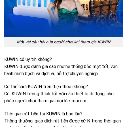
Một vài câu hỏi của người chơi khi tham gia KUWIN
KUWIN có uy tín không?
KUWIN được đánh giá cao nhờ hệ thống bảo mật tốt, vận
hành minh bạch và dịch vụ hỗ trợ chuyên nghiệp.
Có thể chơi KUWIN trên điện thoại không?
Có. KUWIN tương thích tốt với các thiết bị di động, cho
phép người chơi tham gia mọi lúc, mọi nơi.
Thời gian rút tiền tại KUWIN là bao lâu?
Thông thường, giao dịch rút tiền được xử lý trong thời gian