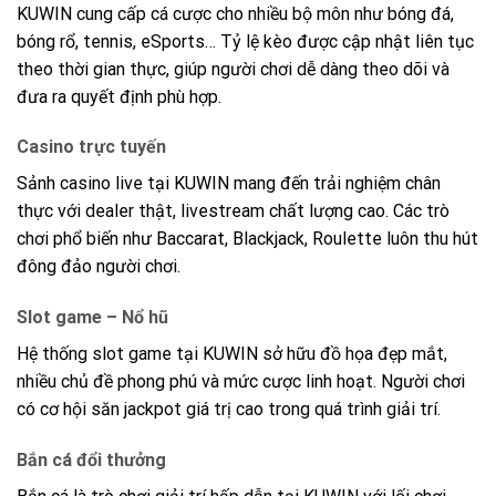
KUWIN cung cấp cá cược cho nhiều bộ môn như bóng đá,
bóng rổ, tennis, eSports… Tỷ lệ kèo được cập nhật liên tục
theo thời gian thực, giúp người chơi dễ dàng theo dõi và
đưa ra quyết định phù hợp.
Casino trực tuyến
Sảnh casino live tại KUWIN mang đến trải nghiệm chân
thực với dealer thật, livestream chất lượng cao. Các trò
chơi phổ biến như Baccarat, Blackjack, Roulette luôn thu hút
đông đảo người chơi.
Slot game – Nổ hũ
Hệ thống slot game tại KUWIN sở hữu đồ họa đẹp mắt,
nhiều chủ đề phong phú và mức cược linh hoạt. Người chơi
có cơ hội săn jackpot giá trị cao trong quá trình giải trí.
Bắn cá đổi thưởng