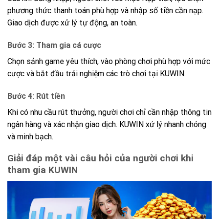
phương thức thanh toán phù hợp và nhập số tiền cần nạp.
Giao dịch được xử lý tự động, an toàn.
Bước 3: Tham gia cá cược
Chọn sảnh game yêu thích, vào phòng chơi phù hợp với mức
cược và bắt đầu trải nghiệm các trò chơi tại KUWIN.
Bước 4: Rút tiền
Khi có nhu cầu rút thưởng, người chơi chỉ cần nhập thông tin
ngân hàng và xác nhận giao dịch. KUWIN xử lý nhanh chóng
và minh bạch.
Giải đáp một vài câu hỏi của người chơi khi
tham gia KUWIN