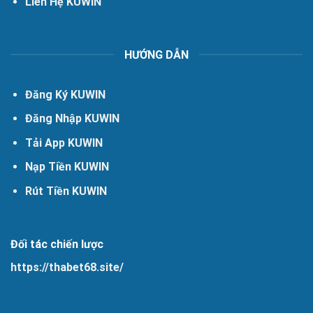
Liên Hệ KUWIN
HƯỚNG DẪN
Đăng Ký KUWIN
Đăng Nhập KUWIN
Tải App KUWIN
Nạp Tiền KUWIN
Rút Tiền KUWIN
Đối tác chiến lược
https://thabet68.site/