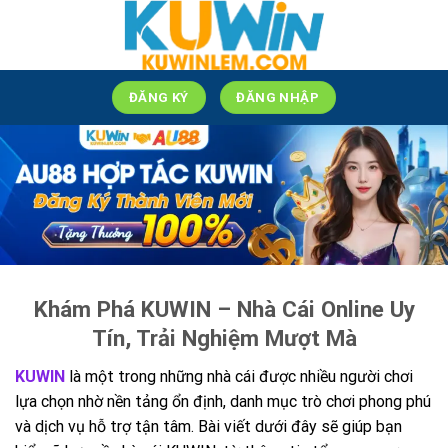
Bỏ
qua
nội
dung
ĐĂNG KÝ
ĐĂNG NHẬP
Khám Phá KUWIN – Nhà Cái Online Uy
Tín, Trải Nghiệm Mượt Mà
KUWIN
là một trong những nhà cái được nhiều người chơi
lựa chọn nhờ nền tảng ổn định, danh mục trò chơi phong phú
và dịch vụ hỗ trợ tận tâm. Bài viết dưới đây sẽ giúp bạn