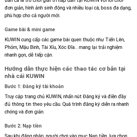
Bắn cá là trò chơi giải trí hấp dẫn tại KUWIN với lối chơi
đơn giản, hình ảnh sinh động và nhiều loại cá, boss đa dạng,
phù hợp cho cả người mới.
Game bài & mini game
KUWIN cung cấp các game bài quen thuộc như Tiến Lên,
Phỏm, Mậu Binh, Tài Xỉu, Xóc Đĩa… mang lại trải nghiệm
nhanh gọn, dễ tiếp cận.
Hướng dẫn thực hiện các thao tác cơ bản tại
nhà cái KUWIN
Bước 1: Đăng ký tài khoản
Truy cập trang chủ KUWIN, nhấn nút Đăng ký và điền đầy
đủ thông tin theo yêu cầu. Quá trình đăng ký diễn ra nhanh
chóng và đơn giản.
Bước 2: Nạp tiền
Sau khi đăng nhập, người chơi vào mục Nạp tiền, lựa chọn