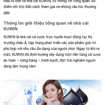
hiểu rõ hơn về nhà cái KUWIN, từ thông tin tổng quan, ưu
điểm nổi trội đến cách tham gia và những câu hỏi thường
gặp.
Thông tin giới thiệu tổng quan về nhà cái
KUWIN
KUWIN là nhà cái cá cược trực tuyến hoạt động tại thị
trường châu Á, tập trung phát triển các sản phẩm giải trí
phù hợp với nhu cầu đa dạng của người chơi. Ngay từ khi ra
mắt, KUWIN đã định hướng xây dựng một nền tảng cá cược
an toàn – công bằng – minh bạch, đặt trải nghiệm người
dùng làm trọng tâm.