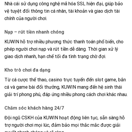
Nhà cái sử dụng công nghệ mã hóa SSL hiện đại, giúp bảo
vệ tuyệt đối thông tin cá nhân, tài khoản và giao dịch tài
chính của người chơi.
Nạp – rút tiền nhanh chóng
KUWIN hỗ trợ nhiều phương thức thanh toán phổ biến, cho
phép người chơi nạp và rút tiền dễ dàng. Thời gian xử lý
giao dịch nhanh, hạn chế tối đa tình trạng chờ đợi.
Kho trò chơi đa dạng
Từ cá cược thể thao, casino trực tuyến đến slot game, bắn
cá và game bài đổi thưởng, KUWIN mang đến hệ sinh thái
giải trí phong phú, đáp ứng nhiều phong cách chơi khác nhau.
Chăm sóc khách hàng 24/7
Đội ngũ CSKH của KUWIN hoạt động liên tục, sẵn sàng hỗ
trợ người chơi mọi lúc, đảm bảo mọi thắc mắc được giải