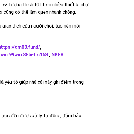
à tương thích tốt trên nhiều thiết bị như
mới cũng có thể làm quen nhanh chóng.
giao dịch của người chơi, tạo nên môi
https://cm88.fund/
,
win
99win
88bet
c168
,
NK88
à yếu tố giúp nhà cái này ghi điểm trong
á cược đều được xử lý tự động, đảm bảo