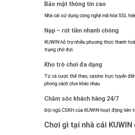
Bảo mật thông tin cao
Nhà cái sử dụng công nghệ mã hóa SSL hiện đ
Nạp – rút tiền nhanh chóng
KUWIN hỗ trợ nhiều phương thức thanh toán p
trạng chờ đợi.
Kho trò chơi đa dạng
Từ cá cược thể thao, casino trực tuyến đến
phong cách chơi khác nhau.
Chăm sóc khách hàng 24/7
Đội ngũ CSKH của KUWIN hoạt động liên tục
Chơi gì tại nhà cái KUWIN