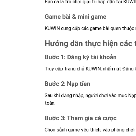
Bắn cá là trò chơi giải trí hấp dẫn tại KUW
Game bài & mini game
KUWIN cung cấp các game bài quen thuộc nh
Hướng dẫn thực hiện các t
Bước 1: Đăng ký tài khoản
Truy cập trang chủ KUWIN, nhấn nút Đăng ký
Bước 2: Nạp tiền
Sau khi đăng nhập, người chơi vào mục Nạp 
toàn.
Bước 3: Tham gia cá cược
Chọn sảnh game yêu thích, vào phòng chơi 