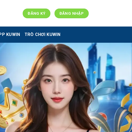
ĐĂNG KÝ
ĐĂNG NHẬP
PP KUWIN
TRÒ CHƠI KUWIN