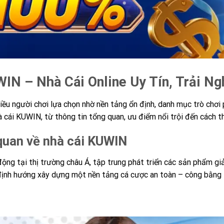
IN – Nhà Cái Online Uy Tín, Trải N
ều người chơi lựa chọn nhờ nền tảng ổn định, danh mục trò chơi 
hà cái KUWIN, từ thông tin tổng quan, ưu điểm nổi trội đến cách 
 quan về nhà cái KUWIN
ộng tại thị trường châu Á, tập trung phát triển các sản phẩm giả
định hướng xây dựng một nền tảng cá cược an toàn – công bằng 