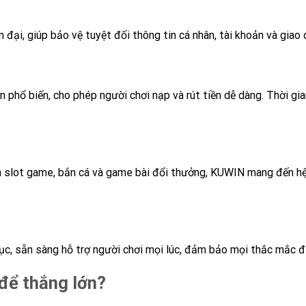
ại, giúp bảo vệ tuyệt đối thông tin cá nhân, tài khoản và giao d
hổ biến, cho phép người chơi nạp và rút tiền dễ dàng. Thời gian 
 slot game, bắn cá và game bài đổi thưởng, KUWIN mang đến hệ s
, sẵn sàng hỗ trợ người chơi mọi lúc, đảm bảo mọi thắc mắc đư
 để thắng lớn?