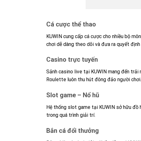
Cá cược thể thao
KUWIN cung cấp cá cược cho nhiều bộ môn n
chơi dễ dàng theo dõi và đưa ra quyết định
Casino trực tuyến
Sảnh casino live tại KUWIN mang đến trải n
Roulette luôn thu hút đông đảo người chơi
Slot game – Nổ hũ
Hệ thống slot game tại KUWIN sở hữu đồ họ
trong quá trình giải trí.
Bắn cá đổi thưởng