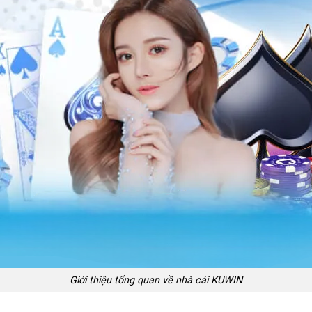
Giới thiệu tổng quan về nhà cái KUWIN