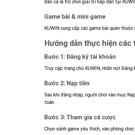
Bắn cá là trò chơi giải trí hấp dẫn tại KUW
Game bài & mini game
KUWIN cung cấp các game bài quen thuộc nh
Hướng dẫn thực hiện các t
Bước 1: Đăng ký tài khoản
Truy cập trang chủ KUWIN, nhấn nút Đăng ký
Bước 2: Nạp tiền
Sau khi đăng nhập, người chơi vào mục Nạp 
toàn.
Bước 3: Tham gia cá cược
Chọn sảnh game yêu thích, vào phòng chơi 