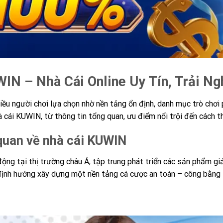
IN – Nhà Cái Online Uy Tín, Trải N
ều người chơi lựa chọn nhờ nền tảng ổn định, danh mục trò chơi 
hà cái KUWIN, từ thông tin tổng quan, ưu điểm nổi trội đến cách 
 quan về nhà cái KUWIN
ộng tại thị trường châu Á, tập trung phát triển các sản phẩm giả
định hướng xây dựng một nền tảng cá cược an toàn – công bằng 