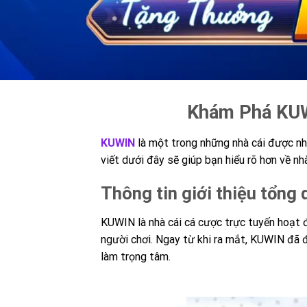
Khám Phá KUW
KUWIN
là một trong những nhà cái được nhi
viết dưới đây sẽ giúp bạn hiểu rõ hơn về n
Thông tin giới thiệu tổng
KUWIN là nhà cái cá cược trực tuyến hoạt đ
người chơi. Ngay từ khi ra mắt, KUWIN đã 
làm trọng tâm.