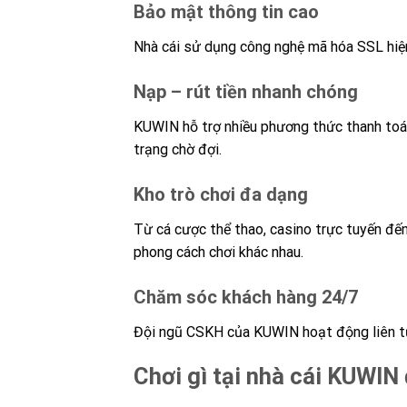
Bảo mật thông tin cao
Nhà cái sử dụng công nghệ mã hóa SSL hiện đ
Nạp – rút tiền nhanh chóng
KUWIN hỗ trợ nhiều phương thức thanh toán p
trạng chờ đợi.
Kho trò chơi đa dạng
Từ cá cược thể thao, casino trực tuyến đến
phong cách chơi khác nhau.
Chăm sóc khách hàng 24/7
Đội ngũ CSKH của KUWIN hoạt động liên tục
Chơi gì tại nhà cái KUWIN