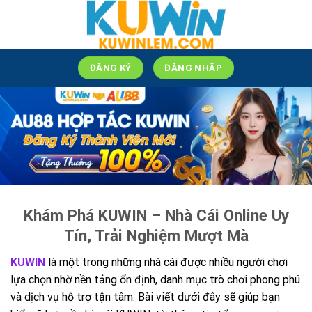
Bỏ
qua
nội
dung
ĐĂNG KÝ
ĐĂNG NHẬP
Khám Phá KUWIN – Nhà Cái Online Uy
Tín, Trải Nghiệm Mượt Mà
KUWIN
là một trong những nhà cái được nhiều người chơi
lựa chọn nhờ nền tảng ổn định, danh mục trò chơi phong phú
và dịch vụ hỗ trợ tận tâm. Bài viết dưới đây sẽ giúp bạn