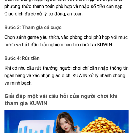
phương thức thanh toán phù hợp và nhập số tiền cần nạp.
Giao dịch được xử lý tự động, an toàn.
Bước 3: Tham gia cá cược
Chọn sảnh game yêu thích, vào phòng chơi phù hợp với mức
cược và bắt đầu trải nghiệm các trò chơi tại KUWIN.
Bước 4: Rút tiền
Khi có nhu cầu rút thưởng, người chơi chỉ cần nhập thông tin
ngân hàng và xác nhận giao dịch. KUWIN xử lý nhanh chóng
và minh bạch.
Giải đáp một vài câu hỏi của người chơi khi
tham gia KUWIN