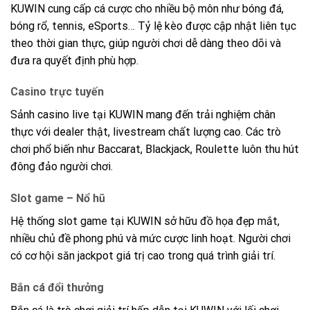
KUWIN cung cấp cá cược cho nhiều bộ môn như bóng đá,
bóng rổ, tennis, eSports… Tỷ lệ kèo được cập nhật liên tục
theo thời gian thực, giúp người chơi dễ dàng theo dõi và
đưa ra quyết định phù hợp.
Casino trực tuyến
Sảnh casino live tại KUWIN mang đến trải nghiệm chân
thực với dealer thật, livestream chất lượng cao. Các trò
chơi phổ biến như Baccarat, Blackjack, Roulette luôn thu hút
đông đảo người chơi.
Slot game – Nổ hũ
Hệ thống slot game tại KUWIN sở hữu đồ họa đẹp mắt,
nhiều chủ đề phong phú và mức cược linh hoạt. Người chơi
có cơ hội săn jackpot giá trị cao trong quá trình giải trí.
Bắn cá đổi thưởng