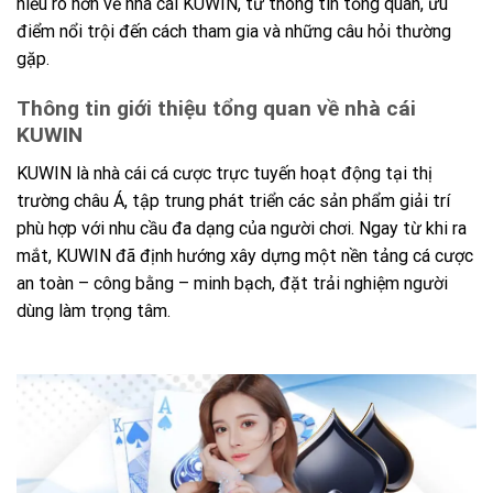
hiểu rõ hơn về nhà cái KUWIN, từ thông tin tổng quan, ưu
điểm nổi trội đến cách tham gia và những câu hỏi thường
gặp.
Thông tin giới thiệu tổng quan về nhà cái
KUWIN
KUWIN là nhà cái cá cược trực tuyến hoạt động tại thị
trường châu Á, tập trung phát triển các sản phẩm giải trí
phù hợp với nhu cầu đa dạng của người chơi. Ngay từ khi ra
mắt, KUWIN đã định hướng xây dựng một nền tảng cá cược
an toàn – công bằng – minh bạch, đặt trải nghiệm người
dùng làm trọng tâm.