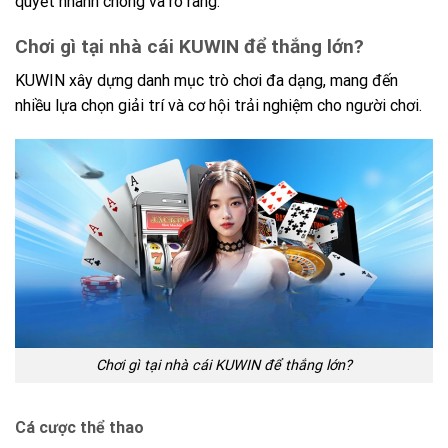
quyết nhanh chóng và rõ ràng.
Chơi gì tại nhà cái KUWIN để thắng lớn?
KUWIN xây dựng danh mục trò chơi đa dạng, mang đến
nhiều lựa chọn giải trí và cơ hội trải nghiệm cho người chơi.
Chơi gì tại nhà cái KUWIN để thắng lớn?
Cá cược thể thao