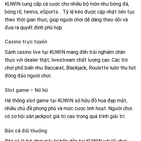
KUWIN cung cấp cá cược cho nhiều bộ môn như bóng đá,
bóng rổ, tennis, eSports… Tỷ lệ kèo được cập nhật liên tục
theo thời gian thực, giúp người chơi dễ dàng theo dõi và
đưa ra quyết định phù hợp.
Casino trực tuyến
Sảnh casino live tại KUWIN mang đến trải nghiệm chân
thực với dealer thật, livestream chất lượng cao. Các trò
chơi phổ biến như Baccarat, Blackjack, Roulette luôn thu hút
đông đảo người chơi.
Slot game – Nổ hũ
Hệ thống slot game tại KUWIN sở hữu đồ họa đẹp mắt,
nhiều chủ đề phong phú và mức cược linh hoạt. Người chơi
có cơ hội săn jackpot giá trị cao trong quá trình giải trí.
Bắn cá đổi thưởng