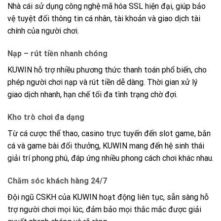
Nhà cái sử dụng công nghệ mã hóa SSL hiện đại, giúp bảo
vệ tuyệt đối thông tin cá nhân, tài khoản và giao dịch tài
chính của người chơi.
Nạp – rút tiền nhanh chóng
KUWIN hỗ trợ nhiều phương thức thanh toán phổ biến, cho
phép người chơi nạp và rút tiền dễ dàng. Thời gian xử lý
giao dịch nhanh, hạn chế tối đa tình trạng chờ đợi.
Kho trò chơi đa dạng
Từ cá cược thể thao, casino trực tuyến đến slot game, bắn
cá và game bài đổi thưởng, KUWIN mang đến hệ sinh thái
giải trí phong phú, đáp ứng nhiều phong cách chơi khác nhau.
Chăm sóc khách hàng 24/7
Đội ngũ CSKH của KUWIN hoạt động liên tục, sẵn sàng hỗ
trợ người chơi mọi lúc, đảm bảo mọi thắc mắc được giải