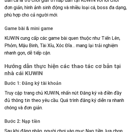
Bắn cá là trò chơi giải trí hấp dẫn tại KUWIN với lối chơi
đơn giản, hình ảnh sinh động và nhiều loại cá, boss đa dạng,
phù hợp cho cả người mới.
Game bài & mini game
KUWIN cung cấp các game bài quen thuộc như Tiến Lên,
Phỏm, Mậu Binh, Tài Xỉu, Xóc Đĩa… mang lại trải nghiệm
nhanh gọn, dễ tiếp cận.
Hướng dẫn thực hiện các thao tác cơ bản tại
nhà cái KUWIN
Bước 1: Đăng ký tài khoản
Truy cập trang chủ KUWIN, nhấn nút Đăng ký và điền đầy
đủ thông tin theo yêu cầu. Quá trình đăng ký diễn ra nhanh
chóng và đơn giản.
Bước 2: Nạp tiền
Sau khi đăng nhập, người chơi vào mục Nạp tiền, lựa chọn