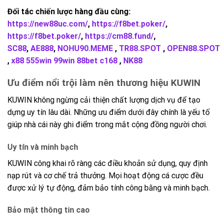
Đối tác chiến lược hàng đầu cùng:
https://new88uc.com/
,
https://f8bet.poker/
,
https://f8bet.poker/
,
https://cm88.fund/
,
SC88
,
AE888
,
NOHU90.MEME
,
TR88.SPOT
,
OPEN88.SPOT
,
x88
555win
99win
88bet
c168
,
NK88
Ưu điểm nổi trội làm nên thương hiệu KUWIN
KUWIN không ngừng cải thiện chất lượng dịch vụ để tạo
dựng uy tín lâu dài. Những ưu điểm dưới đây chính là yếu tố
giúp nhà cái này ghi điểm trong mắt cộng đồng người chơi.
Uy tín và minh bạch
KUWIN công khai rõ ràng các điều khoản sử dụng, quy định
nạp rút và cơ chế trả thưởng. Mọi hoạt động cá cược đều
được xử lý tự động, đảm bảo tính công bằng và minh bạch.
Bảo mật thông tin cao