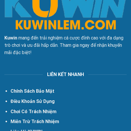
Kuwin
mang đến trải nghiệm cá cược đỉnh cao với đa dạng
trò chơi và ưu đãi hấp dẫn. Tham gia ngay để nhận khuyến
mãi đặc biệt!
LIÊN KẾT NHANH
Chính Sách Bảo Mật
Điều Khoản Sử Dụng
Chơi Có Trách Nhiệm
Miễn Trừ Trách Nhiệm