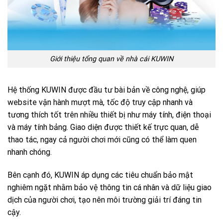
Giới thiệu tổng quan về nhà cái KUWIN
Hệ thống KUWIN được đầu tư bài bản về công nghệ, giúp
website vận hành mượt mà, tốc độ truy cập nhanh và
tương thích tốt trên nhiều thiết bị như máy tính, điện thoại
và máy tính bảng. Giao diện được thiết kế trực quan, dễ
thao tác, ngay cả người chơi mới cũng có thể làm quen
nhanh chóng.
Bên cạnh đó, KUWIN áp dụng các tiêu chuẩn bảo mật
nghiêm ngặt nhằm bảo vệ thông tin cá nhân và dữ liệu giao
dịch của người chơi, tạo nên môi trường giải trí đáng tin
cậy.