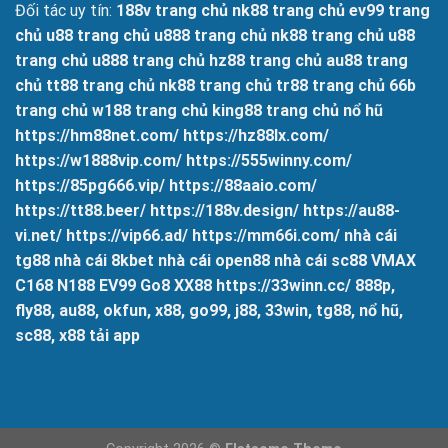
Đối tác uy tín:
188v trang chủ
nk88 trang chủ
ev99 trang
chủ
u88 trang chủ
u888 trang chủ
nk88 trang chủ
u88
trang chủ
u888 trang chủ
hz88 trang chủ
au88 trang
chủ
tt88 trang chủ
nk88 trang chủ
tr88 trang chủ
66b
trang chủ
w188 trang chủ
king88 trang chủ
nổ hũ
https://hm88net.com/
https://hz88lx.com/
https://w1888vip.com/
https://555winny.com/
https://85pg666.vip/
https://88aaio.com/
https://tt88.beer/
https://188v.design/
https://au88-
vi.net/
https://vip66.ad/
https://mm66i.com/
nhà cái
tg88
nhà cái 8kbet
nhà cái open88
nhà cái sc88
VMAX
C168
N188
EV99
Go8
XX88
https://33winn.cc/
888p
,
fly88
,
au88
,
okfun
,
x88
,
go99
,
j88
,
33win
,
tg88
,
nổ hũ
,
sc88
,
x88 tải app