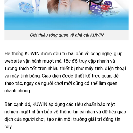
Giới thiệu tổng quan về nhà cái KUWIN
Hệ thống KUWIN được đầu tư bài bản về công nghệ, giúp
website vận hành mượt mà, tốc độ truy cập nhanh và
tương thích tốt trên nhiều thiết bị như máy tính, điện thoại
và máy tính bảng. Giao diện được thiết kế trực quan, dễ
thao tác, ngay cả người chơi mới cũng có thể làm quen
nhanh chóng.
Bên cạnh đó, KUWIN áp dụng các tiêu chuẩn bảo mật
nghiêm ngặt nhằm bảo vệ thông tin cá nhân và dữ liệu giao
dịch của người chơi, tạo nên môi trường giải trí đáng tin
cậy.