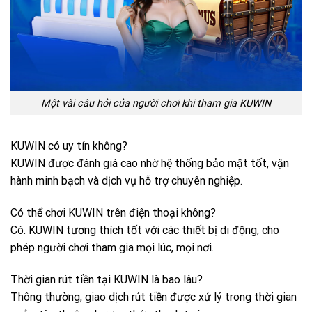
Một vài câu hỏi của người chơi khi tham gia KUWIN
KUWIN có uy tín không?
KUWIN được đánh giá cao nhờ hệ thống bảo mật tốt, vận
hành minh bạch và dịch vụ hỗ trợ chuyên nghiệp.
Có thể chơi KUWIN trên điện thoại không?
Có. KUWIN tương thích tốt với các thiết bị di động, cho
phép người chơi tham gia mọi lúc, mọi nơi.
Thời gian rút tiền tại KUWIN là bao lâu?
Thông thường, giao dịch rút tiền được xử lý trong thời gian