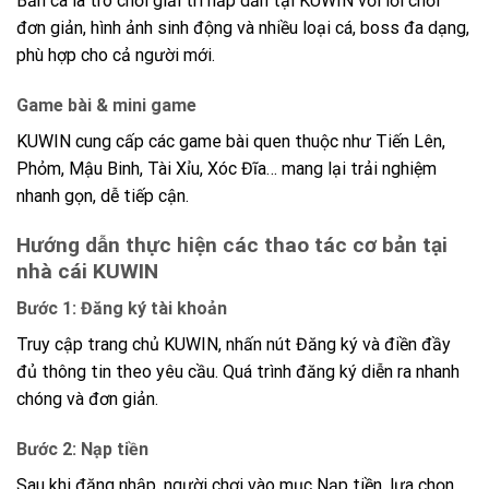
Bắn cá là trò chơi giải trí hấp dẫn tại KUWIN với lối chơi
đơn giản, hình ảnh sinh động và nhiều loại cá, boss đa dạng,
phù hợp cho cả người mới.
Game bài & mini game
KUWIN cung cấp các game bài quen thuộc như Tiến Lên,
Phỏm, Mậu Binh, Tài Xỉu, Xóc Đĩa… mang lại trải nghiệm
nhanh gọn, dễ tiếp cận.
Hướng dẫn thực hiện các thao tác cơ bản tại
nhà cái KUWIN
Bước 1: Đăng ký tài khoản
Truy cập trang chủ KUWIN, nhấn nút Đăng ký và điền đầy
đủ thông tin theo yêu cầu. Quá trình đăng ký diễn ra nhanh
chóng và đơn giản.
Bước 2: Nạp tiền
Sau khi đăng nhập, người chơi vào mục Nạp tiền, lựa chọn