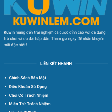
Kuwin
mang đến trải nghiệm cá cược đỉnh cao với đa dạng
trò chơi và ưu đãi hấp dẫn. Tham gia ngay để nhận khuyến
mãi đặc biệt!
LIÊN KẾT NHANH
Chính Sách Bảo Mật
Điều Khoản Sử Dụng
Chơi Có Trách Nhiệm
Miễn Trừ Trách Nhiệm