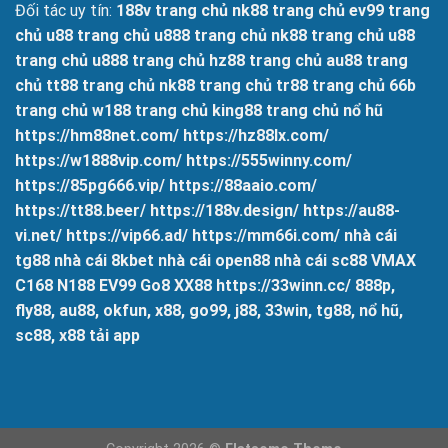
Đối tác uy tín:
188v trang chủ
nk88 trang chủ
ev99 trang
chủ
u88 trang chủ
u888 trang chủ
nk88 trang chủ
u88
trang chủ
u888 trang chủ
hz88 trang chủ
au88 trang
chủ
tt88 trang chủ
nk88 trang chủ
tr88 trang chủ
66b
trang chủ
w188 trang chủ
king88 trang chủ
nổ hũ
https://hm88net.com/
https://hz88lx.com/
https://w1888vip.com/
https://555winny.com/
https://85pg666.vip/
https://88aaio.com/
https://tt88.beer/
https://188v.design/
https://au88-
vi.net/
https://vip66.ad/
https://mm66i.com/
nhà cái
tg88
nhà cái 8kbet
nhà cái open88
nhà cái sc88
VMAX
C168
N188
EV99
Go8
XX88
https://33winn.cc/
888p
,
fly88
,
au88
,
okfun
,
x88
,
go99
,
j88
,
33win
,
tg88
,
nổ hũ
,
sc88
,
x88 tải app