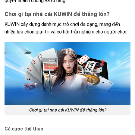
quyết nhanh chóng và rõ ràng.
Chơi gì tại nhà cái KUWIN để thắng lớn?
KUWIN xây dựng danh mục trò chơi đa dạng, mang đến
nhiều lựa chọn giải trí và cơ hội trải nghiệm cho người chơi.
Chơi gì tại nhà cái KUWIN để thắng lớn?
Cá cược thể thao