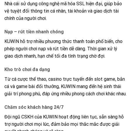
Nhà cái sử dụng công nghệ mã hóa SSL hiện đại, giúp bảo
vệ tuyệt đối thông tin cá nhân, tài khoản và giao dịch tài
chính của người chơi.
Nạp – rút tiền nhanh chóng
KUWIN hỗ trợ nhiều phương thức thanh toán phổ biến, cho
phép người chơi nạp và rút tiền dễ dàng. Thời gian xử lý
giao dịch nhanh, hạn chế tối đa tình trạng chờ đợi.
Kho trò chơi đa dạng
Từ cá cược thể thao, casino trực tuyến đến slot game, bắn
cá và game bài đổi thưởng, KUWIN mang đến hệ sinh thái
giải trí phong phú, đáp ứng nhiều phong cách chơi khác nhau.
Chăm sóc khách hàng 24/7
Đội ngũ CSKH của KUWIN hoạt động liên tục, sẵn sàng hỗ
trợ người chơi mọi lúc, đảm bảo mọi thắc mắc được giải