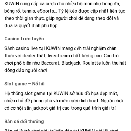
KUWIN cung cấp cá cược cho nhiều bộ môn như bóng đá,
bóng rổ, tennis, eSports… Tỷ lệ kèo được cập nhật liên tục
theo thời gian thực, giúp người chơi dễ dàng theo dõi và
đưa ra quyết định phù hợp.
Casino trực tuyến
Sảnh casino live tại KUWIN mang đến trải nghiệm chân
thực với dealer thật, livestream chất lượng cao. Các trò
chơi phổ biến như Baccarat, Blackjack, Roulette luôn thu hút
đông đảo người chơi.
Slot game – Nổ hũ
Hệ thống slot game tại KUWIN sở hữu đồ họa đẹp mắt,
nhiều chủ đề phong phú và mức cược linh hoạt. Người chơi
có cơ hội săn jackpot giá trị cao trong quá trình giải trí.
Bắn cá đổi thưởng