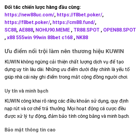
Đối tác chiến lược hàng đầu cùng:
https://new88uc.com/
,
https://f8bet.poker/
,
https://f8bet.poker/
,
https://cm88.fund/
,
SC88
,
AE888
,
NOHU90.MEME
,
TR88.SPOT
,
OPEN88.SPOT
,
x88
555win
99win
88bet
c168
,
NK88
Ưu điểm nổi trội làm nên thương hiệu KUWIN
KUWIN không ngừng cải thiện chất lượng dịch vụ để tạo
dựng uy tín lâu dài. Những ưu điểm dưới đây chính là yếu tố
giúp nhà cái này ghi điểm trong mắt cộng đồng người chơi.
Uy tín và minh bạch
KUWIN công khai rõ ràng các điều khoản sử dụng, quy định
nạp rút và cơ chế trả thưởng. Mọi hoạt động cá cược đều
được xử lý tự động, đảm bảo tính công bằng và minh bạch.
Bảo mật thông tin cao