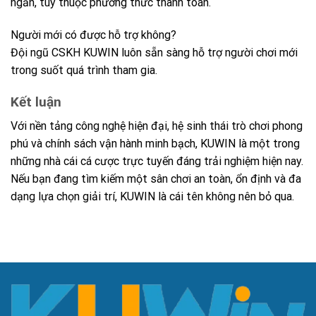
ngắn, tùy thuộc phương thức thanh toán.
Người mới có được hỗ trợ không?
Đội ngũ CSKH KUWIN luôn sẵn sàng hỗ trợ người chơi mới
trong suốt quá trình tham gia.
Kết luận
Với nền tảng công nghệ hiện đại, hệ sinh thái trò chơi phong
phú và chính sách vận hành minh bạch, KUWIN là một trong
những nhà cái cá cược trực tuyến đáng trải nghiệm hiện nay.
Nếu bạn đang tìm kiếm một sân chơi an toàn, ổn định và đa
dạng lựa chọn giải trí, KUWIN là cái tên không nên bỏ qua.