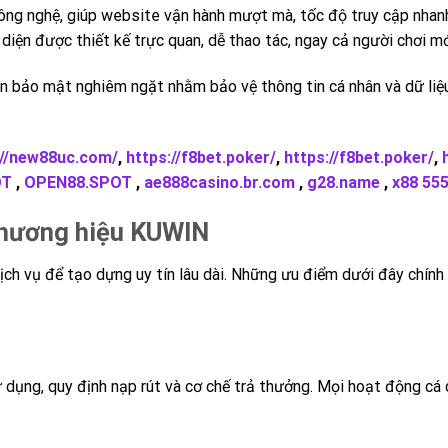
g nghệ, giúp website vận hành mượt mà, tốc độ truy cập nhanh v
o diện được thiết kế trực quan, dễ thao tác, ngay cả người chơi 
 bảo mật nghiêm ngặt nhằm bảo vệ thông tin cá nhân và dữ liệu 
://new88uc.com/
,
https://f8bet.poker/
,
https://f8bet.poker/
,
OT
,
OPEN88.SPOT
,
ae888casino.br.com
,
g28.name
,
x88
555
 thương hiệu KUWIN
h vụ để tạo dựng uy tín lâu dài. Những ưu điểm dưới đây chính l
 dụng, quy định nạp rút và cơ chế trả thưởng. Mọi hoạt động c