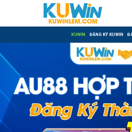
Bỏ
qua
nội
dung
KUWIN
ĐĂNG KÝ KUWIN
Đ