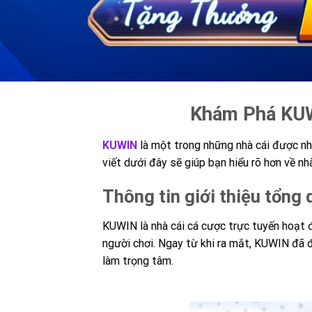
Khám Phá KUW
KUWIN
là một trong những nhà cái được nhi
viết dưới đây sẽ giúp bạn hiểu rõ hơn về n
Thông tin giới thiệu tổng
KUWIN là nhà cái cá cược trực tuyến hoạt đ
người chơi. Ngay từ khi ra mắt, KUWIN đã 
làm trọng tâm.