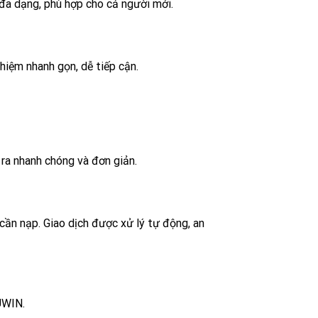
s đa dạng, phù hợp cho cả người mới.
hiệm nhanh gọn, dễ tiếp cận.
 ra nhanh chóng và đơn giản.
cần nạp. Giao dịch được xử lý tự động, an
UWIN.