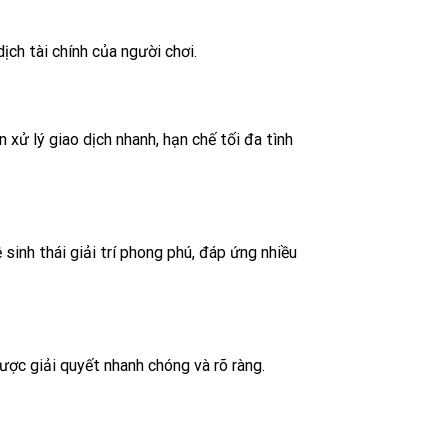
ịch tài chính của người chơi.
xử lý giao dịch nhanh, hạn chế tối đa tình
inh thái giải trí phong phú, đáp ứng nhiều
ợc giải quyết nhanh chóng và rõ ràng.