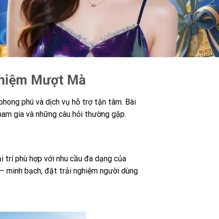
ghiệm Mượt Mà
phong phú và dịch vụ hỗ trợ tận tâm. Bài
tham gia và những câu hỏi thường gặp.
i trí phù hợp với nhu cầu đa dạng của
– minh bạch, đặt trải nghiệm người dùng