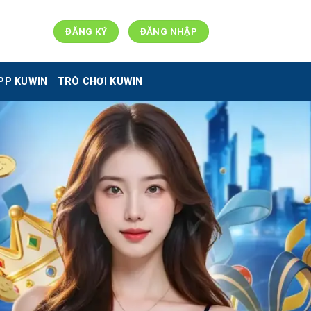
ĐĂNG KÝ
ĐĂNG NHẬP
PP KUWIN
TRÒ CHƠI KUWIN