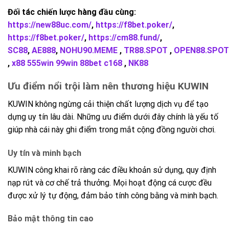
Đối tác chiến lược hàng đầu cùng:
https://new88uc.com/
,
https://f8bet.poker/
,
https://f8bet.poker/
,
https://cm88.fund/
,
SC88
,
AE888
,
NOHU90.MEME
,
TR88.SPOT
,
OPEN88.SPOT
,
x88
555win
99win
88bet
c168
,
NK88
Ưu điểm nổi trội làm nên thương hiệu KUWIN
KUWIN không ngừng cải thiện chất lượng dịch vụ để tạo
dựng uy tín lâu dài. Những ưu điểm dưới đây chính là yếu tố
giúp nhà cái này ghi điểm trong mắt cộng đồng người chơi.
Uy tín và minh bạch
KUWIN công khai rõ ràng các điều khoản sử dụng, quy định
nạp rút và cơ chế trả thưởng. Mọi hoạt động cá cược đều
được xử lý tự động, đảm bảo tính công bằng và minh bạch.
Bảo mật thông tin cao