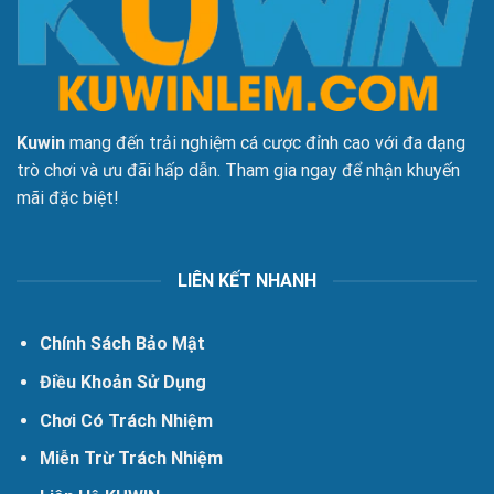
Kuwin
mang đến trải nghiệm cá cược đỉnh cao với đa dạng
trò chơi và ưu đãi hấp dẫn. Tham gia ngay để nhận khuyến
mãi đặc biệt!
LIÊN KẾT NHANH
Chính Sách Bảo Mật
Điều Khoản Sử Dụng
Chơi Có Trách Nhiệm
Miễn Trừ Trách Nhiệm