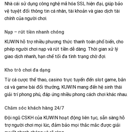
Nhà cái sử dụng công nghệ mã hóa SSL hiện đại, giúp bảo
vệ tuyệt đối thông tin cá nhân, tài khoản và giao dịch tài
chính của người chơi.
Nạp – rút tiền nhanh chóng
KUWIN hỗ trợ nhiều phương thức thanh toán phổ biến, cho
phép người chơi nạp và rút tiền dễ dàng. Thời gian xử lý
giao dịch nhanh, hạn chế tối đa tình trạng chờ đợi.
Kho trò chơi đa dạng
Từ cá cược thể thao, casino trực tuyến đến slot game, bắn
cá và game bài đổi thưởng, KUWIN mang đến hệ sinh thái
giải trí phong phú, đáp ứng nhiều phong cách chơi khác nhau.
Chăm sóc khách hàng 24/7
Đội ngũ CSKH của KUWIN hoạt động liên tục, sẵn sàng hỗ
trợ người chơi mọi lúc, đảm bảo mọi thắc mắc được giải