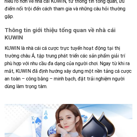
hiểu rõ hơn về nhà cái KUWIN, từ thông tin tổng quan, ưu
điểm nổi trội đến cách tham gia và những câu hỏi thường
gặp.
Thông tin giới thiệu tổng quan về nhà cái
KUWIN
KUWIN là nhà cái cá cược trực tuyến hoạt động tại thị
trường châu Á, tập trung phát triển các sản phẩm giải trí
phù hợp với nhu cầu đa dạng của người chơi. Ngay từ khi ra
mắt, KUWIN đã định hướng xây dựng một nền tảng cá cược
an toàn – công bằng – minh bạch, đặt trải nghiệm người
dùng làm trọng tâm.