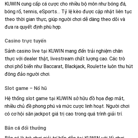
KUWIN cung cấp cá cược cho nhiều bộ môn như bóng đá,
bóng rổ, tennis, eSports… Tỷ lệ kèo được cập nhật liên tục
theo thời gian thực, giúp người chơi dễ dàng theo dõi và
đưa ra quyết định phù hợp.
Casino trực tuyến
Sảnh casino live tại KUWIN mang đến trải nghiệm chân
thực với dealer thật, livestream chất lượng cao. Các trò
chơi phổ biến như Baccarat, Blackjack, Roulette luôn thu hút
đông đảo người chơi.
Slot game – Nổ hũ
Hệ thống slot game tại KUWIN sở hữu đồ họa đẹp mắt,
nhiều chủ đề phong phú và mức cược linh hoạt. Người chơi
có cơ hội săn jackpot giá trị cao trong quá trình giải trí.
Bắn cá đổi thưởng