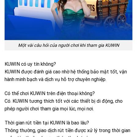
Một vài câu hỏi của người chơi khi tham gia KUWIN
KUWIN có uy tín không?
KUWIN được đánh giá cao nhờ hệ thống bảo mật tốt, vận
hành minh bạch và dịch vụ hỗ trợ chuyên nghiệp.
Có thể chơi KUWIN trên điện thoại không?
Có. KUWIN tương thích tốt với các thiết bị di động, cho
phép người chơi tham gia mọi lúc, mọi nơi.
Thời gian rút tiền tại KUWIN là bao lâu?
Thông thường, giao dịch rút tiền được xử lý trong thời gian