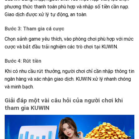
phương thức thanh toán phù hợp và nhập số tiền cần nạp.
Giao dịch được xử lý tự động, an toàn.
Bước 3: Tham gia cá cược
Chọn sảnh game yêu thích, vào phòng chơi phù hợp với mức
cược và bắt đầu trải nghiệm các trò chơi tại KUWIN.
Bước 4: Rút tiền
Khi có nhu cầu rút thưởng, người chơi chỉ cần nhập thông tin
ngân hàng và xác nhận giao dịch. KUWIN xử lý nhanh chóng
và minh bạch.
Giải đáp một vài câu hỏi của người chơi khi
tham gia KUWIN