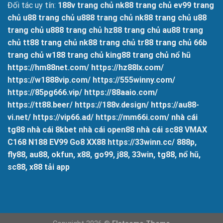
Đối tác uy tín:
188v trang chủ
nk88 trang chủ
ev99 trang
chủ
u88 trang chủ
u888 trang chủ
nk88 trang chủ
u88
trang chủ
u888 trang chủ
hz88 trang chủ
au88 trang
chủ
tt88 trang chủ
nk88 trang chủ
tr88 trang chủ
66b
trang chủ
w188 trang chủ
king88 trang chủ
nổ hũ
https://hm88net.com/
https://hz88lx.com/
https://w1888vip.com/
https://555winny.com/
https://85pg666.vip/
https://88aaio.com/
https://tt88.beer/
https://188v.design/
https://au88-
vi.net/
https://vip66.ad/
https://mm66i.com/
nhà cái
tg88
nhà cái 8kbet
nhà cái open88
nhà cái sc88
VMAX
C168
N188
EV99
Go8
XX88
https://33winn.cc/
888p
,
fly88
,
au88
,
okfun
,
x88
,
go99
,
j88
,
33win
,
tg88
,
nổ hũ
,
sc88
,
x88 tải app