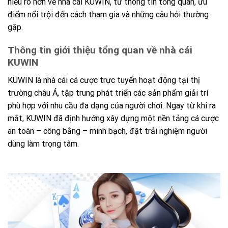
hiểu rõ hơn về nhà cái KUWIN, từ thông tin tổng quan, ưu
điểm nổi trội đến cách tham gia và những câu hỏi thường
gặp.
Thông tin giới thiệu tổng quan về nhà cái
KUWIN
KUWIN là nhà cái cá cược trực tuyến hoạt động tại thị
trường châu Á, tập trung phát triển các sản phẩm giải trí
phù hợp với nhu cầu đa dạng của người chơi. Ngay từ khi ra
mắt, KUWIN đã định hướng xây dựng một nền tảng cá cược
an toàn – công bằng – minh bạch, đặt trải nghiệm người
dùng làm trọng tâm.