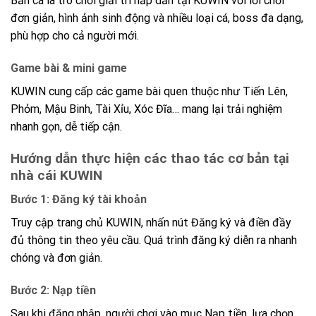
Bắn cá là trò chơi giải trí hấp dẫn tại KUWIN với lối chơi
đơn giản, hình ảnh sinh động và nhiều loại cá, boss đa dạng,
phù hợp cho cả người mới.
Game bài & mini game
KUWIN cung cấp các game bài quen thuộc như Tiến Lên,
Phỏm, Mậu Binh, Tài Xỉu, Xóc Đĩa… mang lại trải nghiệm
nhanh gọn, dễ tiếp cận.
Hướng dẫn thực hiện các thao tác cơ bản tại
nhà cái KUWIN
Bước 1: Đăng ký tài khoản
Truy cập trang chủ KUWIN, nhấn nút Đăng ký và điền đầy
đủ thông tin theo yêu cầu. Quá trình đăng ký diễn ra nhanh
chóng và đơn giản.
Bước 2: Nạp tiền
Sau khi đăng nhập, người chơi vào mục Nạp tiền, lựa chọn