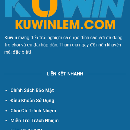
Kuwin
mang đến trải nghiệm cá cược đỉnh cao với đa dạng
trò chơi và ưu đãi hấp dẫn. Tham gia ngay để nhận khuyến
mãi đặc biệt!
LIÊN KẾT NHANH
Chính Sách Bảo Mật
Điều Khoản Sử Dụng
Chơi Có Trách Nhiệm
Miễn Trừ Trách Nhiệm