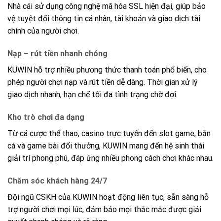
Nhà cái sử dụng công nghệ mã hóa SSL hiện đại, giúp bảo
vệ tuyệt đối thông tin cá nhân, tài khoản và giao dịch tài
chính của người chơi.
Nạp – rút tiền nhanh chóng
KUWIN hỗ trợ nhiều phương thức thanh toán phổ biến, cho
phép người chơi nạp và rút tiền dễ dàng. Thời gian xử lý
giao dịch nhanh, hạn chế tối đa tình trạng chờ đợi.
Kho trò chơi đa dạng
Từ cá cược thể thao, casino trực tuyến đến slot game, bắn
cá và game bài đổi thưởng, KUWIN mang đến hệ sinh thái
giải trí phong phú, đáp ứng nhiều phong cách chơi khác nhau.
Chăm sóc khách hàng 24/7
Đội ngũ CSKH của KUWIN hoạt động liên tục, sẵn sàng hỗ
trợ người chơi mọi lúc, đảm bảo mọi thắc mắc được giải