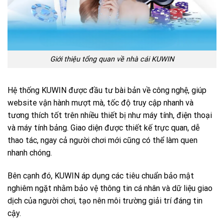
Giới thiệu tổng quan về nhà cái KUWIN
Hệ thống KUWIN được đầu tư bài bản về công nghệ, giúp
website vận hành mượt mà, tốc độ truy cập nhanh và
tương thích tốt trên nhiều thiết bị như máy tính, điện thoại
và máy tính bảng. Giao diện được thiết kế trực quan, dễ
thao tác, ngay cả người chơi mới cũng có thể làm quen
nhanh chóng.
Bên cạnh đó, KUWIN áp dụng các tiêu chuẩn bảo mật
nghiêm ngặt nhằm bảo vệ thông tin cá nhân và dữ liệu giao
dịch của người chơi, tạo nên môi trường giải trí đáng tin
cậy.