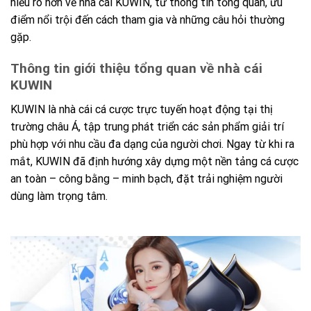
hiểu rõ hơn về nhà cái KUWIN, từ thông tin tổng quan, ưu
điểm nổi trội đến cách tham gia và những câu hỏi thường
gặp.
Thông tin giới thiệu tổng quan về nhà cái
KUWIN
KUWIN là nhà cái cá cược trực tuyến hoạt động tại thị
trường châu Á, tập trung phát triển các sản phẩm giải trí
phù hợp với nhu cầu đa dạng của người chơi. Ngay từ khi ra
mắt, KUWIN đã định hướng xây dựng một nền tảng cá cược
an toàn – công bằng – minh bạch, đặt trải nghiệm người
dùng làm trọng tâm.