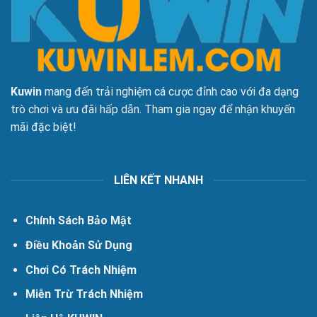
Kuwin
mang đến trải nghiệm cá cược đỉnh cao với đa dạng
trò chơi và ưu đãi hấp dẫn. Tham gia ngay để nhận khuyến
mãi đặc biệt!
LIÊN KẾT NHANH
Chính Sách Bảo Mật
Điều Khoản Sử Dụng
Chơi Có Trách Nhiệm
Miễn Trừ Trách Nhiệm