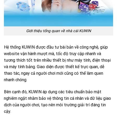
Giới thiệu tổng quan về nhà cái KUWIN
Hệ thống KUWIN được đầu tư bài bản về công nghệ, giúp
website vận hành mượt mà, tốc độ truy cập nhanh và
tương thích tốt trên nhiều thiết bị như máy tính, điện thoại
và máy tính bảng. Giao diện được thiết kế trực quan, dễ
thao tác, ngay cả người chơi mới cũng có thể làm quen
nhanh chóng.
Bên cạnh đó, KUWIN áp dụng các tiêu chuẩn bảo mật
nghiêm ngặt nhằm bảo vệ thông tin cá nhân và dữ liệu giao
dịch của người chơi, tạo nên môi trường giải trí đáng tin
cậy.