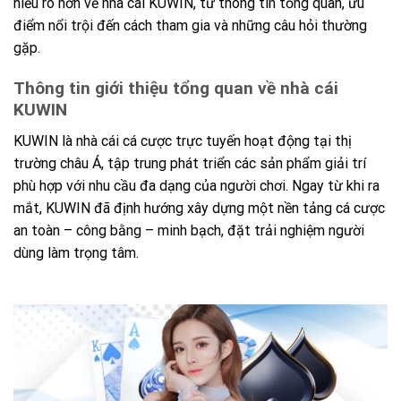
hiểu rõ hơn về nhà cái KUWIN, từ thông tin tổng quan, ưu
điểm nổi trội đến cách tham gia và những câu hỏi thường
gặp.
Thông tin giới thiệu tổng quan về nhà cái
KUWIN
KUWIN là nhà cái cá cược trực tuyến hoạt động tại thị
trường châu Á, tập trung phát triển các sản phẩm giải trí
phù hợp với nhu cầu đa dạng của người chơi. Ngay từ khi ra
mắt, KUWIN đã định hướng xây dựng một nền tảng cá cược
an toàn – công bằng – minh bạch, đặt trải nghiệm người
dùng làm trọng tâm.