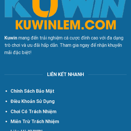
Kuwin
mang đến trải nghiệm cá cược đỉnh cao với đa dạng
trò chơi và ưu đãi hấp dẫn. Tham gia ngay để nhận khuyến
mãi đặc biệt!
LIÊN KẾT NHANH
Chính Sách Bảo Mật
Điều Khoản Sử Dụng
Chơi Có Trách Nhiệm
Miễn Trừ Trách Nhiệm