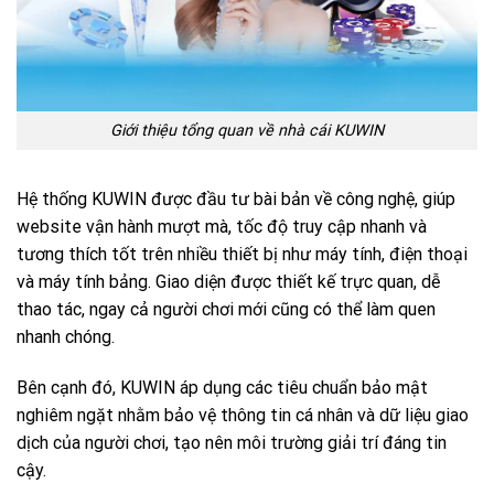
Giới thiệu tổng quan về nhà cái KUWIN
Hệ thống KUWIN được đầu tư bài bản về công nghệ, giúp
website vận hành mượt mà, tốc độ truy cập nhanh và
tương thích tốt trên nhiều thiết bị như máy tính, điện thoại
và máy tính bảng. Giao diện được thiết kế trực quan, dễ
thao tác, ngay cả người chơi mới cũng có thể làm quen
nhanh chóng.
Bên cạnh đó, KUWIN áp dụng các tiêu chuẩn bảo mật
nghiêm ngặt nhằm bảo vệ thông tin cá nhân và dữ liệu giao
dịch của người chơi, tạo nên môi trường giải trí đáng tin
cậy.