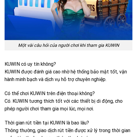
Một vài câu hỏi của người chơi khi tham gia KUWIN
KUWIN có uy tín không?
KUWIN được đánh giá cao nhờ hệ thống bảo mật tốt, vận
hành minh bạch và dịch vụ hỗ trợ chuyên nghiệp.
Có thể chơi KUWIN trên điện thoại không?
Có. KUWIN tương thích tốt với các thiết bị di động, cho
phép người chơi tham gia mọi lúc, mọi nơi.
Thời gian rút tiền tại KUWIN là bao lâu?
Thông thường, giao dịch rút tiền được xử lý trong thời gian