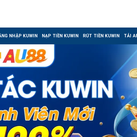
ĂNG NHẬP KUWIN
NẠP TIỀN KUWIN
RÚT TIỀN KUWIN
TẢI A