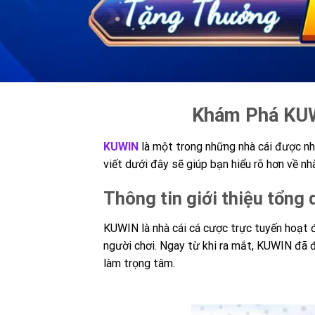
Khám Phá KUW
KUWIN
là một trong những nhà cái được nhi
viết dưới đây sẽ giúp bạn hiểu rõ hơn về n
Thông tin giới thiệu tổng
KUWIN là nhà cái cá cược trực tuyến hoạt đ
người chơi. Ngay từ khi ra mắt, KUWIN đã 
làm trọng tâm.