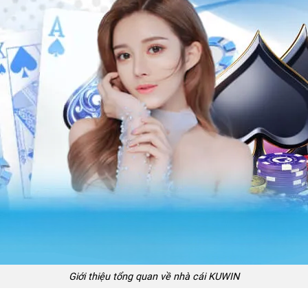
Giới thiệu tổng quan về nhà cái KUWIN