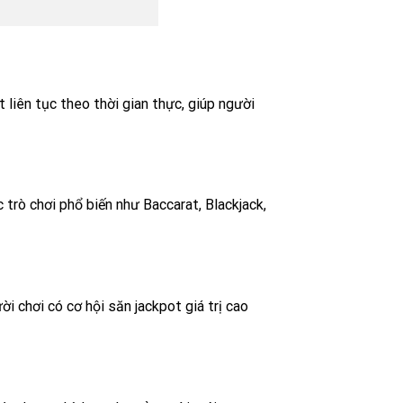
liên tục theo thời gian thực, giúp người
trò chơi phổ biến như Baccarat, Blackjack,
 chơi có cơ hội săn jackpot giá trị cao