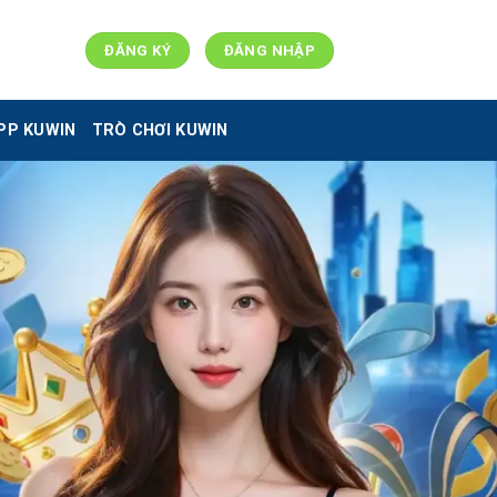
ĐĂNG KÝ
ĐĂNG NHẬP
PP KUWIN
TRÒ CHƠI KUWIN