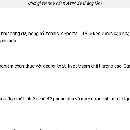
Chơi gì tại nhà cái KUWIN để thắng lớn?
hư bóng đá, bóng rổ, tennis, eSports… Tỷ lệ kèo được cập nhật 
 phù hợp.
ghiệm chân thực với dealer thật, livestream chất lượng cao. Các 
.
a đẹp mắt, nhiều chủ đề phong phú và mức cược linh hoạt. Người