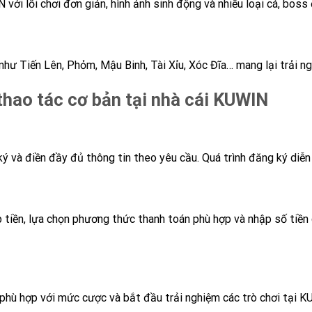
IN với lối chơi đơn giản, hình ảnh sinh động và nhiều loại cá, bos
ư Tiến Lên, Phỏm, Mậu Binh, Tài Xỉu, Xóc Đĩa… mang lại trải ng
hao tác cơ bản tại nhà cái KUWIN
 và điền đầy đủ thông tin theo yêu cầu. Quá trình đăng ký diễn
tiền, lựa chọn phương thức thanh toán phù hợp và nhập số tiền 
phù hợp với mức cược và bắt đầu trải nghiệm các trò chơi tại K