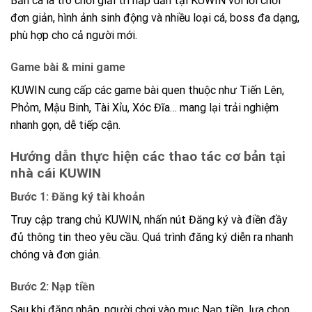
Bắn cá là trò chơi giải trí hấp dẫn tại KUWIN với lối chơi
đơn giản, hình ảnh sinh động và nhiều loại cá, boss đa dạng,
phù hợp cho cả người mới.
Game bài & mini game
KUWIN cung cấp các game bài quen thuộc như Tiến Lên,
Phỏm, Mậu Binh, Tài Xỉu, Xóc Đĩa… mang lại trải nghiệm
nhanh gọn, dễ tiếp cận.
Hướng dẫn thực hiện các thao tác cơ bản tại
nhà cái KUWIN
Bước 1: Đăng ký tài khoản
Truy cập trang chủ KUWIN, nhấn nút Đăng ký và điền đầy
đủ thông tin theo yêu cầu. Quá trình đăng ký diễn ra nhanh
chóng và đơn giản.
Bước 2: Nạp tiền
Sau khi đăng nhập, người chơi vào mục Nạp tiền, lựa chọn