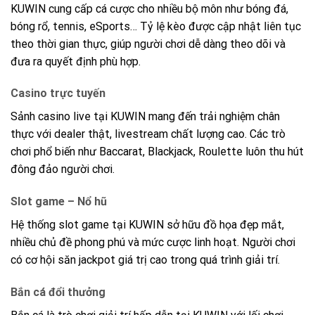
KUWIN cung cấp cá cược cho nhiều bộ môn như bóng đá,
bóng rổ, tennis, eSports… Tỷ lệ kèo được cập nhật liên tục
theo thời gian thực, giúp người chơi dễ dàng theo dõi và
đưa ra quyết định phù hợp.
Casino trực tuyến
Sảnh casino live tại KUWIN mang đến trải nghiệm chân
thực với dealer thật, livestream chất lượng cao. Các trò
chơi phổ biến như Baccarat, Blackjack, Roulette luôn thu hút
đông đảo người chơi.
Slot game – Nổ hũ
Hệ thống slot game tại KUWIN sở hữu đồ họa đẹp mắt,
nhiều chủ đề phong phú và mức cược linh hoạt. Người chơi
có cơ hội săn jackpot giá trị cao trong quá trình giải trí.
Bắn cá đổi thưởng