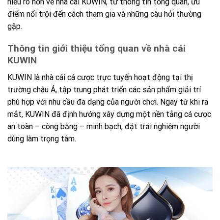
hiểu rõ hơn về nhà cái KUWIN, từ thông tin tổng quan, ưu
điểm nổi trội đến cách tham gia và những câu hỏi thường
gặp.
Thông tin giới thiệu tổng quan về nhà cái
KUWIN
KUWIN là nhà cái cá cược trực tuyến hoạt động tại thị
trường châu Á, tập trung phát triển các sản phẩm giải trí
phù hợp với nhu cầu đa dạng của người chơi. Ngay từ khi ra
mắt, KUWIN đã định hướng xây dựng một nền tảng cá cược
an toàn – công bằng – minh bạch, đặt trải nghiệm người
dùng làm trọng tâm.