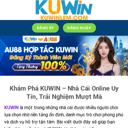
Bỏ
qua
nội
dung
ĐĂNG KÝ
ĐĂNG NHẬP
Khám Phá KUWIN – Nhà Cái Online Uy
Tín, Trải Nghiệm Mượt Mà
KUWIN
là một trong những nhà cái được nhiều người chơi
lựa chọn nhờ nền tảng ổn định, danh mục trò chơi phong phú
và dịch vụ hỗ trợ tận tâm. Bài viết dưới đây sẽ giúp bạn