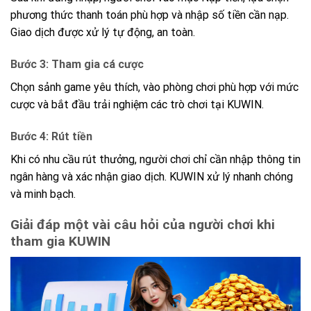
phương thức thanh toán phù hợp và nhập số tiền cần nạp.
Giao dịch được xử lý tự động, an toàn.
Bước 3: Tham gia cá cược
Chọn sảnh game yêu thích, vào phòng chơi phù hợp với mức
cược và bắt đầu trải nghiệm các trò chơi tại KUWIN.
Bước 4: Rút tiền
Khi có nhu cầu rút thưởng, người chơi chỉ cần nhập thông tin
ngân hàng và xác nhận giao dịch. KUWIN xử lý nhanh chóng
và minh bạch.
Giải đáp một vài câu hỏi của người chơi khi
tham gia KUWIN