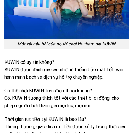
Một vài câu hỏi của người chơi khi tham gia KUWIN
KUWIN có uy tín không?
KUWIN được đánh giá cao nhờ hệ thống bảo mật tốt, vận
hành minh bạch và dịch vụ hỗ trợ chuyên nghiệp.
Có thể chơi KUWIN trên điện thoại không?
Có. KUWIN tương thích tốt với các thiết bị di động, cho
phép người chơi tham gia mọi lúc, mọi nơi.
Thời gian rút tiền tại KUWIN là bao lâu?
Thông thường, giao dịch rút tiền được xử lý trong thời gian