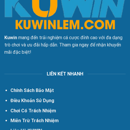
Kuwin
mang đến trải nghiệm cá cược đỉnh cao với đa dạng
trò chơi và ưu đãi hấp dẫn. Tham gia ngay để nhận khuyến
mãi đặc biệt!
LIÊN KẾT NHANH
Chính Sách Bảo Mật
Điều Khoản Sử Dụng
Chơi Có Trách Nhiệm
Miễn Trừ Trách Nhiệm