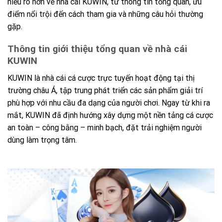
hiểu rõ hơn về nhà cái KUWIN, từ thông tin tổng quan, ưu
điểm nổi trội đến cách tham gia và những câu hỏi thường
gặp.
Thông tin giới thiệu tổng quan về nhà cái
KUWIN
KUWIN là nhà cái cá cược trực tuyến hoạt động tại thị
trường châu Á, tập trung phát triển các sản phẩm giải trí
phù hợp với nhu cầu đa dạng của người chơi. Ngay từ khi ra
mắt, KUWIN đã định hướng xây dựng một nền tảng cá cược
an toàn – công bằng – minh bạch, đặt trải nghiệm người
dùng làm trọng tâm.