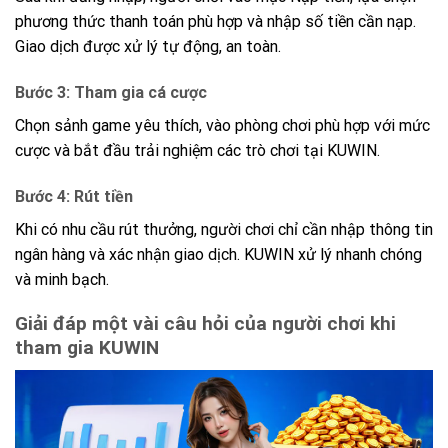
phương thức thanh toán phù hợp và nhập số tiền cần nạp.
Giao dịch được xử lý tự động, an toàn.
Bước 3: Tham gia cá cược
Chọn sảnh game yêu thích, vào phòng chơi phù hợp với mức
cược và bắt đầu trải nghiệm các trò chơi tại KUWIN.
Bước 4: Rút tiền
Khi có nhu cầu rút thưởng, người chơi chỉ cần nhập thông tin
ngân hàng và xác nhận giao dịch. KUWIN xử lý nhanh chóng
và minh bạch.
Giải đáp một vài câu hỏi của người chơi khi
tham gia KUWIN