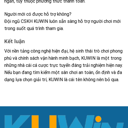
ngắn, tùy thuộc phương thức thanh toán.
Người mới có được hỗ trợ không?
Đội ngũ CSKH KUWIN luôn sẵn sàng hỗ trợ người chơi mới
trong suốt quá trình tham gia.
Kết luận
Với nền tảng công nghệ hiện đại, hệ sinh thái trò chơi phong
phú và chính sách vận hành minh bạch, KUWIN là một trong
những nhà cái cá cược trực tuyến đáng trải nghiệm hiện nay.
Nếu bạn đang tìm kiếm một sân chơi an toàn, ổn định và đa
dạng lựa chọn giải trí, KUWIN là cái tên không nên bỏ qua.