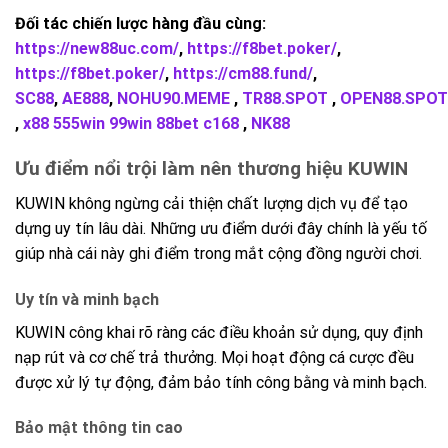
Đối tác chiến lược hàng đầu cùng:
https://new88uc.com/
,
https://f8bet.poker/
,
https://f8bet.poker/
,
https://cm88.fund/
,
SC88
,
AE888
,
NOHU90.MEME
,
TR88.SPOT
,
OPEN88.SPOT
,
x88
555win
99win
88bet
c168
,
NK88
Ưu điểm nổi trội làm nên thương hiệu KUWIN
KUWIN không ngừng cải thiện chất lượng dịch vụ để tạo
dựng uy tín lâu dài. Những ưu điểm dưới đây chính là yếu tố
giúp nhà cái này ghi điểm trong mắt cộng đồng người chơi.
Uy tín và minh bạch
KUWIN công khai rõ ràng các điều khoản sử dụng, quy định
nạp rút và cơ chế trả thưởng. Mọi hoạt động cá cược đều
được xử lý tự động, đảm bảo tính công bằng và minh bạch.
Bảo mật thông tin cao