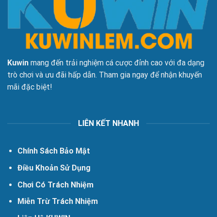
Kuwin
mang đến trải nghiệm cá cược đỉnh cao với đa dạng
trò chơi và ưu đãi hấp dẫn. Tham gia ngay để nhận khuyến
mãi đặc biệt!
LIÊN KẾT NHANH
Chính Sách Bảo Mật
Điều Khoản Sử Dụng
Chơi Có Trách Nhiệm
Miễn Trừ Trách Nhiệm