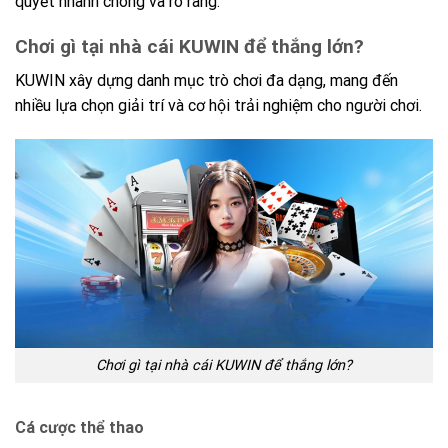
quyết nhanh chóng và rõ ràng.
Chơi gì tại nhà cái KUWIN để thắng lớn?
KUWIN xây dựng danh mục trò chơi đa dạng, mang đến
nhiều lựa chọn giải trí và cơ hội trải nghiệm cho người chơi.
Chơi gì tại nhà cái KUWIN để thắng lớn?
Cá cược thể thao