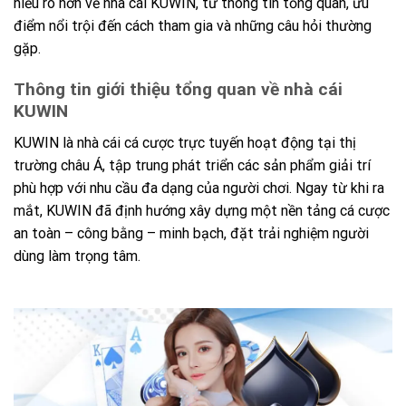
hiểu rõ hơn về nhà cái KUWIN, từ thông tin tổng quan, ưu
điểm nổi trội đến cách tham gia và những câu hỏi thường
gặp.
Thông tin giới thiệu tổng quan về nhà cái
KUWIN
KUWIN là nhà cái cá cược trực tuyến hoạt động tại thị
trường châu Á, tập trung phát triển các sản phẩm giải trí
phù hợp với nhu cầu đa dạng của người chơi. Ngay từ khi ra
mắt, KUWIN đã định hướng xây dựng một nền tảng cá cược
an toàn – công bằng – minh bạch, đặt trải nghiệm người
dùng làm trọng tâm.