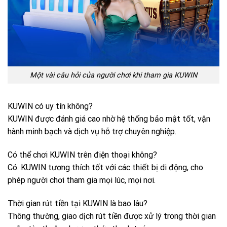
Một vài câu hỏi của người chơi khi tham gia KUWIN
KUWIN có uy tín không?
KUWIN được đánh giá cao nhờ hệ thống bảo mật tốt, vận
hành minh bạch và dịch vụ hỗ trợ chuyên nghiệp.
Có thể chơi KUWIN trên điện thoại không?
Có. KUWIN tương thích tốt với các thiết bị di động, cho
phép người chơi tham gia mọi lúc, mọi nơi.
Thời gian rút tiền tại KUWIN là bao lâu?
Thông thường, giao dịch rút tiền được xử lý trong thời gian