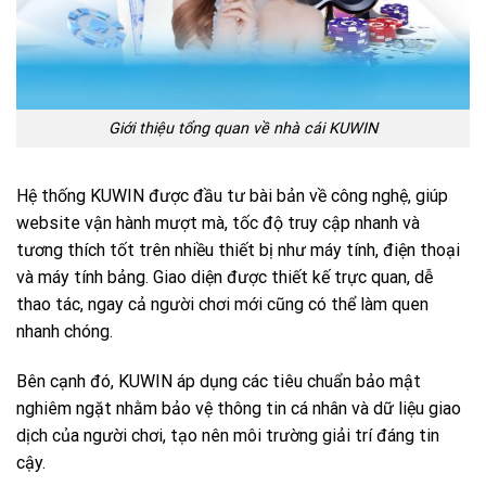
Giới thiệu tổng quan về nhà cái KUWIN
Hệ thống KUWIN được đầu tư bài bản về công nghệ, giúp
website vận hành mượt mà, tốc độ truy cập nhanh và
tương thích tốt trên nhiều thiết bị như máy tính, điện thoại
và máy tính bảng. Giao diện được thiết kế trực quan, dễ
thao tác, ngay cả người chơi mới cũng có thể làm quen
nhanh chóng.
Bên cạnh đó, KUWIN áp dụng các tiêu chuẩn bảo mật
nghiêm ngặt nhằm bảo vệ thông tin cá nhân và dữ liệu giao
dịch của người chơi, tạo nên môi trường giải trí đáng tin
cậy.