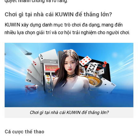
quyết nhanh chóng và rõ ràng.
Chơi gì tại nhà cái KUWIN để thắng lớn?
KUWIN xây dựng danh mục trò chơi đa dạng, mang đến
nhiều lựa chọn giải trí và cơ hội trải nghiệm cho người chơi.
Chơi gì tại nhà cái KUWIN để thắng lớn?
Cá cược thể thao