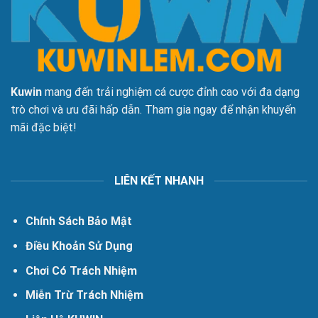
Kuwin
mang đến trải nghiệm cá cược đỉnh cao với đa dạng
trò chơi và ưu đãi hấp dẫn. Tham gia ngay để nhận khuyến
mãi đặc biệt!
LIÊN KẾT NHANH
Chính Sách Bảo Mật
Điều Khoản Sử Dụng
Chơi Có Trách Nhiệm
Miễn Trừ Trách Nhiệm