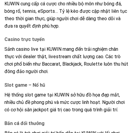
KUWIN cung cấp cá cược cho nhiều bộ môn như bóng đá,
bóng rổ, tennis, eSports… Tỷ lệ kèo được cập nhật liên tục
theo thời gian thực, giúp người chơi dễ dàng theo dõi và
đưa ra quyết định phù hợp.
Casino trực tuyến
Sảnh casino live tại KUWIN mang đến trải nghiệm chân
thực với dealer thật, livestream chất lượng cao. Các trò
chơi phổ biến như Baccarat, Blackjack, Roulette luôn thu hút
đông đảo người chơi.
Slot game – Nổ hũ
Hệ thống slot game tại KUWIN sở hữu đồ họa đẹp mắt,
nhiều chủ đề phong phú và mức cược linh hoạt. Người chơi
có cơ hội săn jackpot giá trị cao trong quá trình giải trí.
Bắn cá đổi thưởng