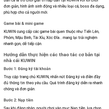
Bắn cá là trò chơi giải trí hấp dẫn tại KUWIN với lối chơi
đơn giản, hình ảnh sinh động và nhiều loại cá, boss đa dạng,
phù hợp cho cả người mới.
Game bài & mini game
KUWIN cung cấp các game bài quen thuộc như Tiến Lên,
Phỏm, Mậu Binh, Tài Xỉu, Xóc Đĩa… mang lại trải nghiệm
nhanh gọn, dễ tiếp cận.
Hướng dẫn thực hiện các thao tác cơ bản tại
nhà cái KUWIN
Bước 1: Đăng ký tài khoản
Truy cập trang chủ KUWIN, nhấn nút Đăng ký và điền đầy
đủ thông tin theo yêu cầu. Quá trình đăng ký diễn ra nhanh
chóng và đơn giản.
Bước 2: Nạp tiền
Sau khi đăng nhập, người chơi vào mục Nạp tiền, lựa chọn