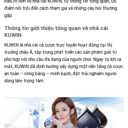
hiểu rõ hơn về nhà cái KUWIN, từ thông tin tổng quan, ưu
điểm nổi trội đến cách tham gia và những câu hỏi thường
gặp.
Thông tin giới thiệu tổng quan về nhà cái
KUWIN
KUWIN là nhà cái cá cược trực tuyến hoạt động tại thị
trường châu Á, tập trung phát triển các sản phẩm giải trí
phù hợp với nhu cầu đa dạng của người chơi. Ngay từ khi ra
mắt, KUWIN đã định hướng xây dựng một nền tảng cá cược
an toàn – công bằng – minh bạch, đặt trải nghiệm người
dùng làm trọng tâm.