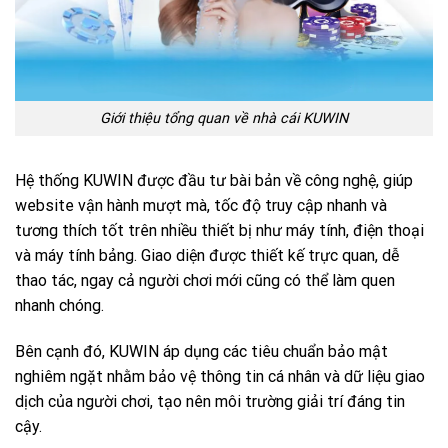
Giới thiệu tổng quan về nhà cái KUWIN
Hệ thống KUWIN được đầu tư bài bản về công nghệ, giúp
website vận hành mượt mà, tốc độ truy cập nhanh và
tương thích tốt trên nhiều thiết bị như máy tính, điện thoại
và máy tính bảng. Giao diện được thiết kế trực quan, dễ
thao tác, ngay cả người chơi mới cũng có thể làm quen
nhanh chóng.
Bên cạnh đó, KUWIN áp dụng các tiêu chuẩn bảo mật
nghiêm ngặt nhằm bảo vệ thông tin cá nhân và dữ liệu giao
dịch của người chơi, tạo nên môi trường giải trí đáng tin
cậy.