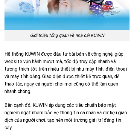
Giới thiệu tổng quan về nhà cái KUWIN
Hệ thống KUWIN được đầu tư bài bản về công nghệ, giúp
website vận hành mượt mà, tốc độ truy cập nhanh và
tương thích tốt trên nhiều thiết bị như máy tính, điện thoại
và máy tính bảng. Giao diện được thiết kế trực quan, dễ
thao tác, ngay cả người chơi mới cũng có thể làm quen
nhanh chóng.
Bên cạnh đó, KUWIN áp dụng các tiêu chuẩn bảo mật
nghiêm ngặt nhằm bảo vệ thông tin cá nhân và dữ liệu giao
dịch của người chơi, tạo nên môi trường giải trí đáng tin
cậy.