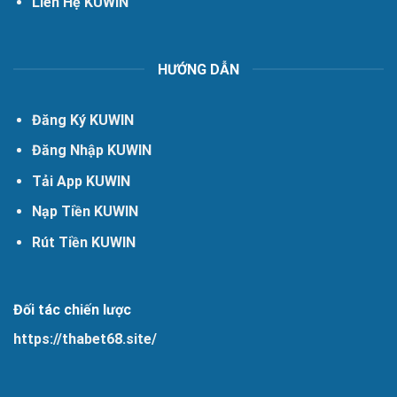
Liên Hệ KUWIN
HƯỚNG DẪN
Đăng Ký KUWIN
Đăng Nhập KUWIN
Tải App KUWIN
Nạp Tiền KUWIN
Rút Tiền KUWIN
Đối tác chiến lược
https://thabet68.site/