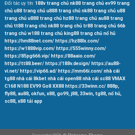
Đối tác uy tín:
188v trang chủ
nk88 trang chủ
ev99 trang
chủ
u88 trang chủ
u888 trang chủ
nk88 trang chủ
u88
trang chủ
u888 trang chủ
hz88 trang chủ
au88 trang
chủ
tt88 trang chủ
nk88 trang chủ
tr88 trang chủ
66b
trang chủ
w188 trang chủ
king88 trang chủ
nổ hũ
https://hm88net.com/
https://hz88lx.com/
https://w1888vip.com/
https://555winny.com/
https://85pg666.vip/
https://88aaio.com/
https://tt88.beer/
https://188v.design/
https://au88-
vi.net/
https://vip66.ad/
https://mm66i.com/
nhà cái
tg88
nhà cái 8kbet
nhà cái open88
nhà cái sc88
VMAX
C168
N188
EV99
Go8
XX88
https://33winn.cc/
888p
,
fly88
,
au88
,
okfun
,
x88
,
go99
,
j88
,
33win
,
tg88
,
nổ hũ
,
sc88
,
x88 tải app