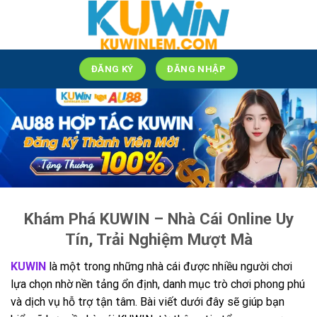
Bỏ
qua
nội
dung
ĐĂNG KÝ
ĐĂNG NHẬP
Khám Phá KUWIN – Nhà Cái Online Uy
Tín, Trải Nghiệm Mượt Mà
KUWIN
là một trong những nhà cái được nhiều người chơi
lựa chọn nhờ nền tảng ổn định, danh mục trò chơi phong phú
và dịch vụ hỗ trợ tận tâm. Bài viết dưới đây sẽ giúp bạn