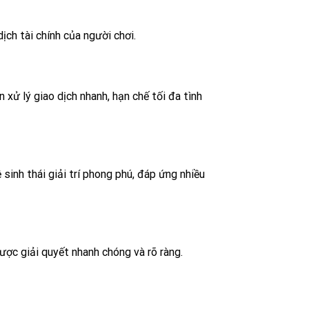
ịch tài chính của người chơi.
xử lý giao dịch nhanh, hạn chế tối đa tình
inh thái giải trí phong phú, đáp ứng nhiều
ợc giải quyết nhanh chóng và rõ ràng.