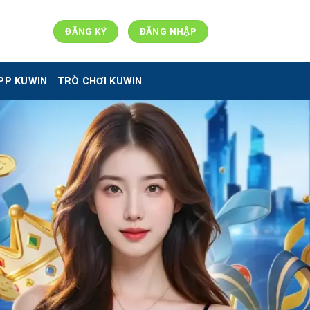
ĐĂNG KÝ
ĐĂNG NHẬP
PP KUWIN
TRÒ CHƠI KUWIN