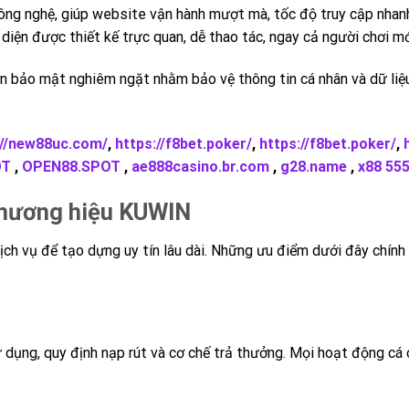
g nghệ, giúp website vận hành mượt mà, tốc độ truy cập nhanh v
o diện được thiết kế trực quan, dễ thao tác, ngay cả người chơi 
 bảo mật nghiêm ngặt nhằm bảo vệ thông tin cá nhân và dữ liệu 
://new88uc.com/
,
https://f8bet.poker/
,
https://f8bet.poker/
,
OT
,
OPEN88.SPOT
,
ae888casino.br.com
,
g28.name
,
x88
555
 thương hiệu KUWIN
h vụ để tạo dựng uy tín lâu dài. Những ưu điểm dưới đây chính l
 dụng, quy định nạp rút và cơ chế trả thưởng. Mọi hoạt động c