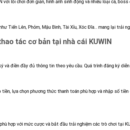
IN với lối chơi đơn giản, hình ảnh sinh động và nhiều loại cá, bos
ư Tiến Lên, Phỏm, Mậu Binh, Tài Xỉu, Xóc Đĩa… mang lại trải ng
hao tác cơ bản tại nhà cái KUWIN
 và điền đầy đủ thông tin theo yêu cầu. Quá trình đăng ký diễn
tiền, lựa chọn phương thức thanh toán phù hợp và nhập số tiền 
phù hợp với mức cược và bắt đầu trải nghiệm các trò chơi tại K