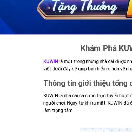
Khám Phá KUW
KUWIN
là một trong những nhà cái được nhi
viết dưới đây sẽ giúp bạn hiểu rõ hơn về n
Thông tin giới thiệu tổng
KUWIN là nhà cái cá cược trực tuyến hoạt đ
người chơi. Ngay từ khi ra mắt, KUWIN đã 
làm trọng tâm.