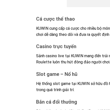
Cá cược thể thao
KUWIN cung cấp cá cược cho nhiều bộ môn n
chơi dễ dàng theo dõi và đưa ra quyết định
Casino trực tuyến
Sảnh casino live tại KUWIN mang đến trải n
Roulette luôn thu hút đông đảo người chơi
Slot game – Nổ hũ
Hệ thống slot game tại KUWIN sở hữu đồ họ
trong quá trình giải trí.
Bắn cá đổi thưởng