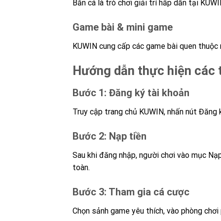
Bắn cá là trò chơi giải trí hấp dẫn tại KUW
Game bài & mini game
KUWIN cung cấp các game bài quen thuộc nh
Hướng dẫn thực hiện các t
Bước 1: Đăng ký tài khoản
Truy cập trang chủ KUWIN, nhấn nút Đăng ký
Bước 2: Nạp tiền
Sau khi đăng nhập, người chơi vào mục Nạp 
toàn.
Bước 3: Tham gia cá cược
Chọn sảnh game yêu thích, vào phòng chơi 