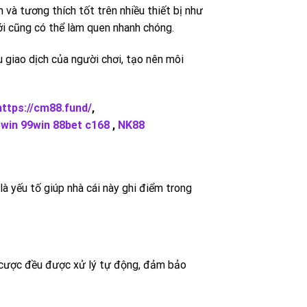
à tương thích tốt trên nhiều thiết bị như
mới cũng có thể làm quen nhanh chóng.
giao dịch của người chơi, tạo nên môi
https://cm88.fund/
,
win
99win
88bet
c168
,
NK88
à yếu tố giúp nhà cái này ghi điểm trong
á cược đều được xử lý tự động, đảm bảo