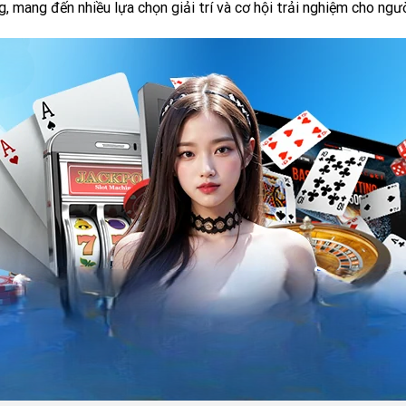
mang đến nhiều lựa chọn giải trí và cơ hội trải nghiệm cho ngườ