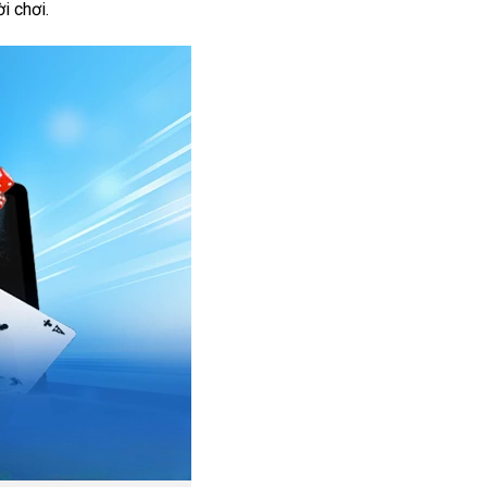
i chơi.