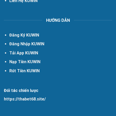
Liên Hệ KUWIN
HƯỚNG DẪN
Đăng Ký KUWIN
Đăng Nhập KUWIN
Tải App KUWIN
Nạp Tiền KUWIN
Rút Tiền KUWIN
Đối tác chiến lược
https://thabet68.site/