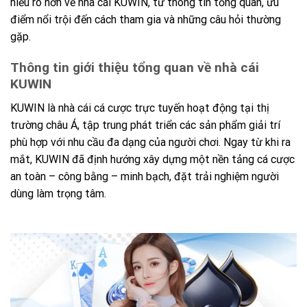
hiểu rõ hơn về nhà cái KUWIN, từ thông tin tổng quan, ưu
điểm nổi trội đến cách tham gia và những câu hỏi thường
gặp.
Thông tin giới thiệu tổng quan về nhà cái
KUWIN
KUWIN là nhà cái cá cược trực tuyến hoạt động tại thị
trường châu Á, tập trung phát triển các sản phẩm giải trí
phù hợp với nhu cầu đa dạng của người chơi. Ngay từ khi ra
mắt, KUWIN đã định hướng xây dựng một nền tảng cá cược
an toàn – công bằng – minh bạch, đặt trải nghiệm người
dùng làm trọng tâm.