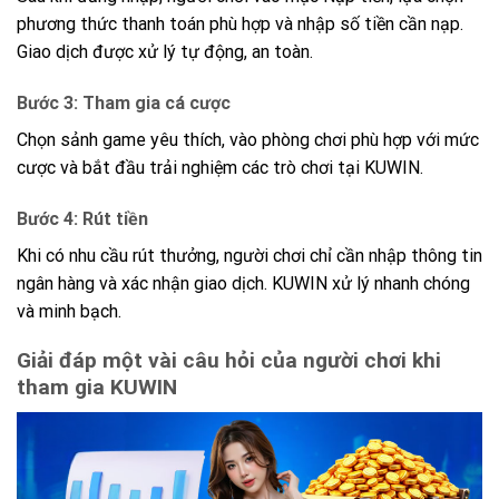
phương thức thanh toán phù hợp và nhập số tiền cần nạp.
Giao dịch được xử lý tự động, an toàn.
Bước 3: Tham gia cá cược
Chọn sảnh game yêu thích, vào phòng chơi phù hợp với mức
cược và bắt đầu trải nghiệm các trò chơi tại KUWIN.
Bước 4: Rút tiền
Khi có nhu cầu rút thưởng, người chơi chỉ cần nhập thông tin
ngân hàng và xác nhận giao dịch. KUWIN xử lý nhanh chóng
và minh bạch.
Giải đáp một vài câu hỏi của người chơi khi
tham gia KUWIN