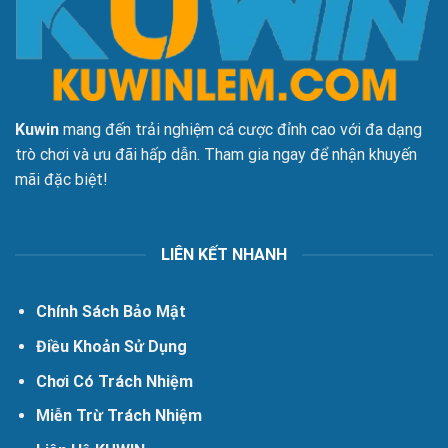
Kuwin
mang đến trải nghiệm cá cược đỉnh cao với đa dạng
trò chơi và ưu đãi hấp dẫn. Tham gia ngay để nhận khuyến
mãi đặc biệt!
LIÊN KẾT NHANH
Chính Sách Bảo Mật
Điều Khoản Sử Dụng
Chơi Có Trách Nhiệm
Miễn Trừ Trách Nhiệm