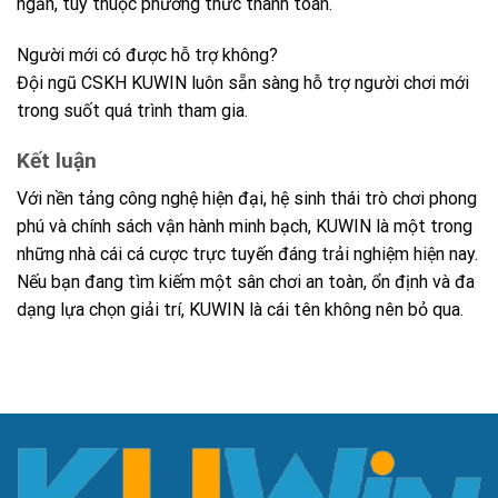
ngắn, tùy thuộc phương thức thanh toán.
Người mới có được hỗ trợ không?
Đội ngũ CSKH KUWIN luôn sẵn sàng hỗ trợ người chơi mới
trong suốt quá trình tham gia.
Kết luận
Với nền tảng công nghệ hiện đại, hệ sinh thái trò chơi phong
phú và chính sách vận hành minh bạch, KUWIN là một trong
những nhà cái cá cược trực tuyến đáng trải nghiệm hiện nay.
Nếu bạn đang tìm kiếm một sân chơi an toàn, ổn định và đa
dạng lựa chọn giải trí, KUWIN là cái tên không nên bỏ qua.