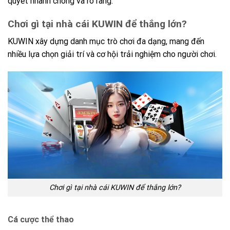
quyết nhanh chóng và rõ ràng.
Chơi gì tại nhà cái KUWIN để thắng lớn?
KUWIN xây dựng danh mục trò chơi đa dạng, mang đến
nhiều lựa chọn giải trí và cơ hội trải nghiệm cho người chơi.
Chơi gì tại nhà cái KUWIN để thắng lớn?
Cá cược thể thao