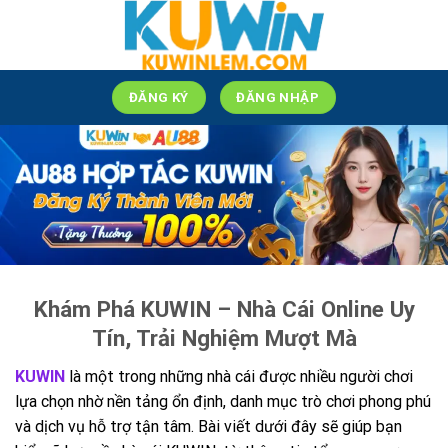
Bỏ
qua
nội
dung
ĐĂNG KÝ
ĐĂNG NHẬP
Khám Phá KUWIN – Nhà Cái Online Uy
Tín, Trải Nghiệm Mượt Mà
KUWIN
là một trong những nhà cái được nhiều người chơi
lựa chọn nhờ nền tảng ổn định, danh mục trò chơi phong phú
và dịch vụ hỗ trợ tận tâm. Bài viết dưới đây sẽ giúp bạn