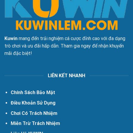
Kuwin
mang đến trải nghiệm cá cược đỉnh cao với đa dạng
trò chơi và ưu đãi hấp dẫn. Tham gia ngay để nhận khuyến
mãi đặc biệt!
LIÊN KẾT NHANH
Chính Sách Bảo Mật
Điều Khoản Sử Dụng
Chơi Có Trách Nhiệm
Miễn Trừ Trách Nhiệm