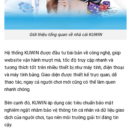
Giới thiệu tổng quan về nhà cái KUWIN
Hệ thống KUWIN được đầu tư bài bản về công nghệ, giúp
website vận hành mượt mà, tốc độ truy cập nhanh và
tương thích tốt trên nhiều thiết bị như máy tính, điện thoại
và máy tính bảng. Giao diện được thiết kế trực quan, dễ
thao tác, ngay cả người chơi mới cũng có thể làm quen
nhanh chóng.
Bên cạnh đó, KUWIN áp dụng các tiêu chuẩn bảo mật
nghiêm ngặt nhằm bảo vệ thông tin cá nhân và dữ liệu giao
dịch của người chơi, tạo nên môi trường giải trí đáng tin
cậy.