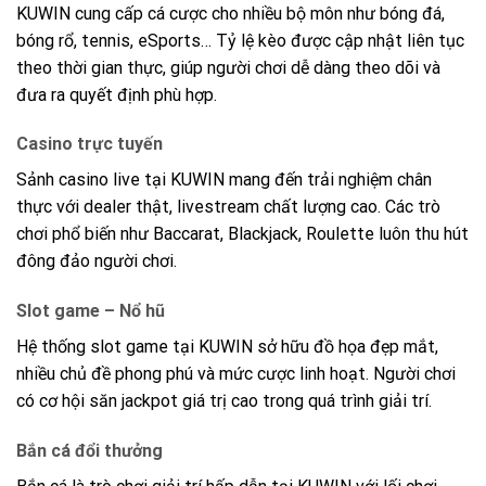
KUWIN cung cấp cá cược cho nhiều bộ môn như bóng đá,
bóng rổ, tennis, eSports… Tỷ lệ kèo được cập nhật liên tục
theo thời gian thực, giúp người chơi dễ dàng theo dõi và
đưa ra quyết định phù hợp.
Casino trực tuyến
Sảnh casino live tại KUWIN mang đến trải nghiệm chân
thực với dealer thật, livestream chất lượng cao. Các trò
chơi phổ biến như Baccarat, Blackjack, Roulette luôn thu hút
đông đảo người chơi.
Slot game – Nổ hũ
Hệ thống slot game tại KUWIN sở hữu đồ họa đẹp mắt,
nhiều chủ đề phong phú và mức cược linh hoạt. Người chơi
có cơ hội săn jackpot giá trị cao trong quá trình giải trí.
Bắn cá đổi thưởng