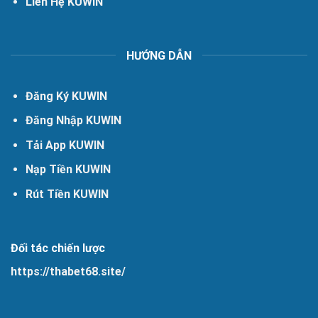
Liên Hệ KUWIN
HƯỚNG DẪN
Đăng Ký KUWIN
Đăng Nhập KUWIN
Tải App KUWIN
Nạp Tiền KUWIN
Rút Tiền KUWIN
Đối tác chiến lược
https://thabet68.site/