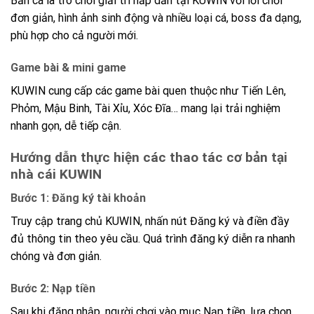
Bắn cá là trò chơi giải trí hấp dẫn tại KUWIN với lối chơi
đơn giản, hình ảnh sinh động và nhiều loại cá, boss đa dạng,
phù hợp cho cả người mới.
Game bài & mini game
KUWIN cung cấp các game bài quen thuộc như Tiến Lên,
Phỏm, Mậu Binh, Tài Xỉu, Xóc Đĩa… mang lại trải nghiệm
nhanh gọn, dễ tiếp cận.
Hướng dẫn thực hiện các thao tác cơ bản tại
nhà cái KUWIN
Bước 1: Đăng ký tài khoản
Truy cập trang chủ KUWIN, nhấn nút Đăng ký và điền đầy
đủ thông tin theo yêu cầu. Quá trình đăng ký diễn ra nhanh
chóng và đơn giản.
Bước 2: Nạp tiền
Sau khi đăng nhập, người chơi vào mục Nạp tiền, lựa chọn