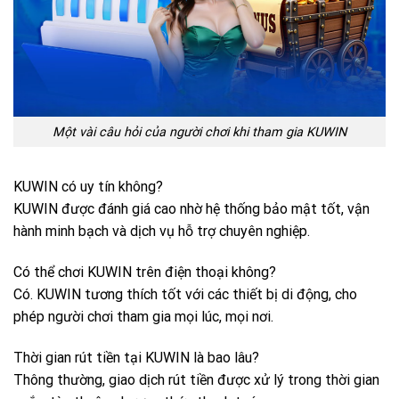
Một vài câu hỏi của người chơi khi tham gia KUWIN
KUWIN có uy tín không?
KUWIN được đánh giá cao nhờ hệ thống bảo mật tốt, vận
hành minh bạch và dịch vụ hỗ trợ chuyên nghiệp.
Có thể chơi KUWIN trên điện thoại không?
Có. KUWIN tương thích tốt với các thiết bị di động, cho
phép người chơi tham gia mọi lúc, mọi nơi.
Thời gian rút tiền tại KUWIN là bao lâu?
Thông thường, giao dịch rút tiền được xử lý trong thời gian