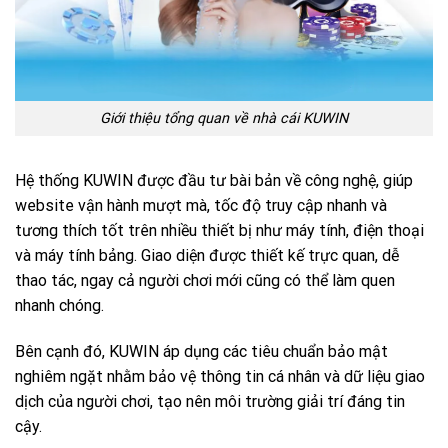
Giới thiệu tổng quan về nhà cái KUWIN
Hệ thống KUWIN được đầu tư bài bản về công nghệ, giúp
website vận hành mượt mà, tốc độ truy cập nhanh và
tương thích tốt trên nhiều thiết bị như máy tính, điện thoại
và máy tính bảng. Giao diện được thiết kế trực quan, dễ
thao tác, ngay cả người chơi mới cũng có thể làm quen
nhanh chóng.
Bên cạnh đó, KUWIN áp dụng các tiêu chuẩn bảo mật
nghiêm ngặt nhằm bảo vệ thông tin cá nhân và dữ liệu giao
dịch của người chơi, tạo nên môi trường giải trí đáng tin
cậy.