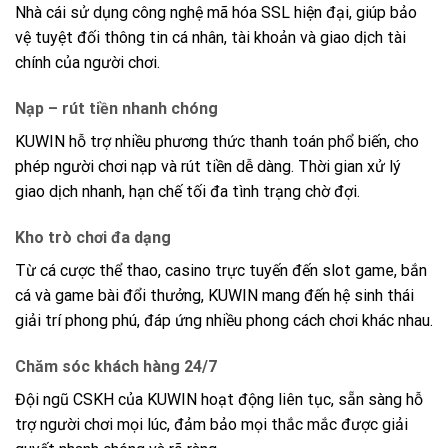
Nhà cái sử dụng công nghệ mã hóa SSL hiện đại, giúp bảo
vệ tuyệt đối thông tin cá nhân, tài khoản và giao dịch tài
chính của người chơi.
Nạp – rút tiền nhanh chóng
KUWIN hỗ trợ nhiều phương thức thanh toán phổ biến, cho
phép người chơi nạp và rút tiền dễ dàng. Thời gian xử lý
giao dịch nhanh, hạn chế tối đa tình trạng chờ đợi.
Kho trò chơi đa dạng
Từ cá cược thể thao, casino trực tuyến đến slot game, bắn
cá và game bài đổi thưởng, KUWIN mang đến hệ sinh thái
giải trí phong phú, đáp ứng nhiều phong cách chơi khác nhau.
Chăm sóc khách hàng 24/7
Đội ngũ CSKH của KUWIN hoạt động liên tục, sẵn sàng hỗ
trợ người chơi mọi lúc, đảm bảo mọi thắc mắc được giải