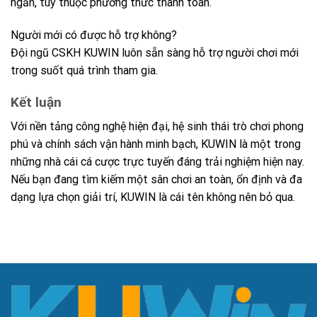
ngắn, tùy thuộc phương thức thanh toán.
Người mới có được hỗ trợ không?
Đội ngũ CSKH KUWIN luôn sẵn sàng hỗ trợ người chơi mới
trong suốt quá trình tham gia.
Kết luận
Với nền tảng công nghệ hiện đại, hệ sinh thái trò chơi phong
phú và chính sách vận hành minh bạch, KUWIN là một trong
những nhà cái cá cược trực tuyến đáng trải nghiệm hiện nay.
Nếu bạn đang tìm kiếm một sân chơi an toàn, ổn định và đa
dạng lựa chọn giải trí, KUWIN là cái tên không nên bỏ qua.