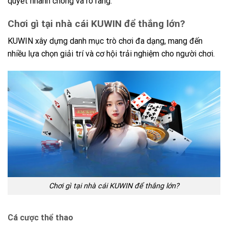
quyết nhanh chóng và rõ ràng.
Chơi gì tại nhà cái KUWIN để thắng lớn?
KUWIN xây dựng danh mục trò chơi đa dạng, mang đến
nhiều lựa chọn giải trí và cơ hội trải nghiệm cho người chơi.
Chơi gì tại nhà cái KUWIN để thắng lớn?
Cá cược thể thao