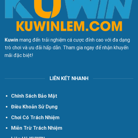
Kuwin
mang đến trải nghiệm cá cược đỉnh cao với đa dạng
trò chơi và ưu đãi hấp dẫn. Tham gia ngay để nhận khuyến
mãi đặc biệt!
LIÊN KẾT NHANH
Chính Sách Bảo Mật
Điều Khoản Sử Dụng
Chơi Có Trách Nhiệm
Miễn Trừ Trách Nhiệm