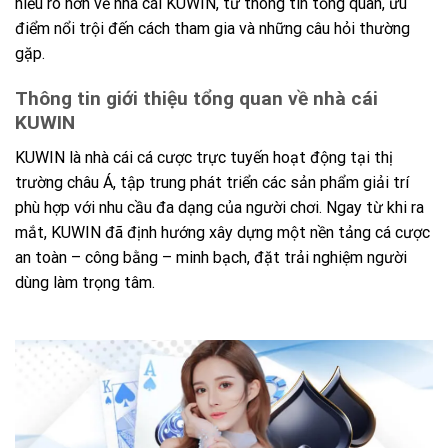
hiểu rõ hơn về nhà cái KUWIN, từ thông tin tổng quan, ưu
điểm nổi trội đến cách tham gia và những câu hỏi thường
gặp.
Thông tin giới thiệu tổng quan về nhà cái
KUWIN
KUWIN là nhà cái cá cược trực tuyến hoạt động tại thị
trường châu Á, tập trung phát triển các sản phẩm giải trí
phù hợp với nhu cầu đa dạng của người chơi. Ngay từ khi ra
mắt, KUWIN đã định hướng xây dựng một nền tảng cá cược
an toàn – công bằng – minh bạch, đặt trải nghiệm người
dùng làm trọng tâm.