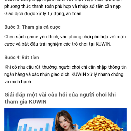
phương thức thanh toán phù hợp và nhập số tiền cần nạp.
Giao dịch được xử lý tự động, an toàn.
Bước 3: Tham gia cá cược
Chọn sảnh game yêu thích, vào phòng chơi phù hợp với mức
cược và bắt đầu trải nghiệm các trò chơi tại KUWIN.
Bước 4: Rút tiền
Khi có nhu cầu rút thưởng, người chơi chỉ cần nhập thông tin
ngân hàng và xác nhận giao dịch. KUWIN xử lý nhanh chóng
và minh bạch.
Giải đáp một vài câu hỏi của người chơi khi
tham gia KUWIN