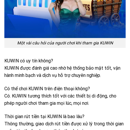
Một vài câu hỏi của người chơi khi tham gia KUWIN
KUWIN có uy tín không?
KUWIN được đánh giá cao nhờ hệ thống bảo mật tốt, vận
hành minh bạch và dịch vụ hỗ trợ chuyên nghiệp.
Có thể chơi KUWIN trên điện thoại không?
Có. KUWIN tương thích tốt với các thiết bị di động, cho
phép người chơi tham gia mọi lúc, mọi nơi.
Thời gian rút tiền tại KUWIN là bao lâu?
Thông thường, giao dịch rút tiền được xử lý trong thời gian