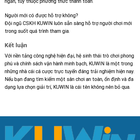
ngắn, tùy thuộc phương thức thanh toán.
Người mới có được hỗ trợ không?
Đội ngũ CSKH KUWIN luôn sẵn sàng hỗ trợ người chơi mới
trong suốt quá trình tham gia.
Kết luận
Với nền tảng công nghệ hiện đại, hệ sinh thái trò chơi phong
phú và chính sách vận hành minh bạch, KUWIN là một trong
những nhà cái cá cược trực tuyến đáng trải nghiệm hiện nay.
Nếu bạn đang tìm kiếm một sân chơi an toàn, ổn định và đa
dạng lựa chọn giải trí, KUWIN là cái tên không nên bỏ qua.