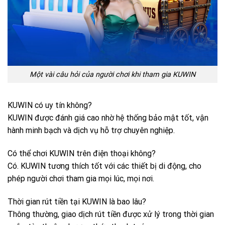
Một vài câu hỏi của người chơi khi tham gia KUWIN
KUWIN có uy tín không?
KUWIN được đánh giá cao nhờ hệ thống bảo mật tốt, vận
hành minh bạch và dịch vụ hỗ trợ chuyên nghiệp.
Có thể chơi KUWIN trên điện thoại không?
Có. KUWIN tương thích tốt với các thiết bị di động, cho
phép người chơi tham gia mọi lúc, mọi nơi.
Thời gian rút tiền tại KUWIN là bao lâu?
Thông thường, giao dịch rút tiền được xử lý trong thời gian