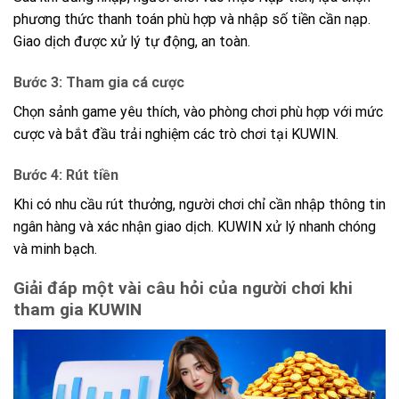
phương thức thanh toán phù hợp và nhập số tiền cần nạp.
Giao dịch được xử lý tự động, an toàn.
Bước 3: Tham gia cá cược
Chọn sảnh game yêu thích, vào phòng chơi phù hợp với mức
cược và bắt đầu trải nghiệm các trò chơi tại KUWIN.
Bước 4: Rút tiền
Khi có nhu cầu rút thưởng, người chơi chỉ cần nhập thông tin
ngân hàng và xác nhận giao dịch. KUWIN xử lý nhanh chóng
và minh bạch.
Giải đáp một vài câu hỏi của người chơi khi
tham gia KUWIN