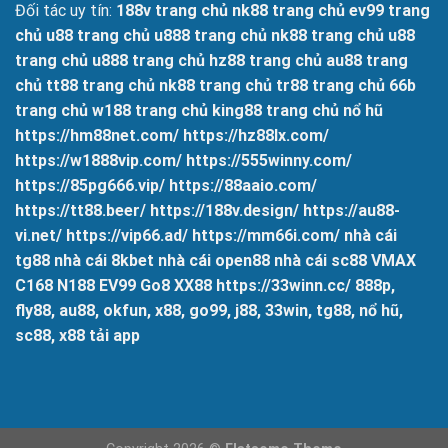
Đối tác uy tín:
188v trang chủ
nk88 trang chủ
ev99 trang
chủ
u88 trang chủ
u888 trang chủ
nk88 trang chủ
u88
trang chủ
u888 trang chủ
hz88 trang chủ
au88 trang
chủ
tt88 trang chủ
nk88 trang chủ
tr88 trang chủ
66b
trang chủ
w188 trang chủ
king88 trang chủ
nổ hũ
https://hm88net.com/
https://hz88lx.com/
https://w1888vip.com/
https://555winny.com/
https://85pg666.vip/
https://88aaio.com/
https://tt88.beer/
https://188v.design/
https://au88-
vi.net/
https://vip66.ad/
https://mm66i.com/
nhà cái
tg88
nhà cái 8kbet
nhà cái open88
nhà cái sc88
VMAX
C168
N188
EV99
Go8
XX88
https://33winn.cc/
888p
,
fly88
,
au88
,
okfun
,
x88
,
go99
,
j88
,
33win
,
tg88
,
nổ hũ
,
sc88
,
x88 tải app