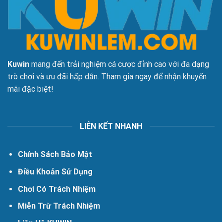
Kuwin
mang đến trải nghiệm cá cược đỉnh cao với đa dạng
trò chơi và ưu đãi hấp dẫn. Tham gia ngay để nhận khuyến
mãi đặc biệt!
LIÊN KẾT NHANH
Chính Sách Bảo Mật
Điều Khoản Sử Dụng
Chơi Có Trách Nhiệm
Miễn Trừ Trách Nhiệm