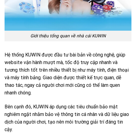
Giới thiệu tổng quan về nhà cái KUWIN
Hệ thống KUWIN được đầu tư bài bản về công nghệ, giúp
website vận hành mượt mà, tốc độ truy cập nhanh và
tương thích tốt trên nhiều thiết bị như máy tính, điện thoại
và máy tính bảng. Giao diện được thiết kế trực quan, dễ
thao tác, ngay cả người chơi mới cũng có thể làm quen
nhanh chóng.
Bên cạnh đó, KUWIN áp dụng các tiêu chuẩn bảo mật
nghiêm ngặt nhằm bảo vệ thông tin cá nhân và dữ liệu giao
dịch của người chơi, tạo nên môi trường giải trí đáng tin
cậy.