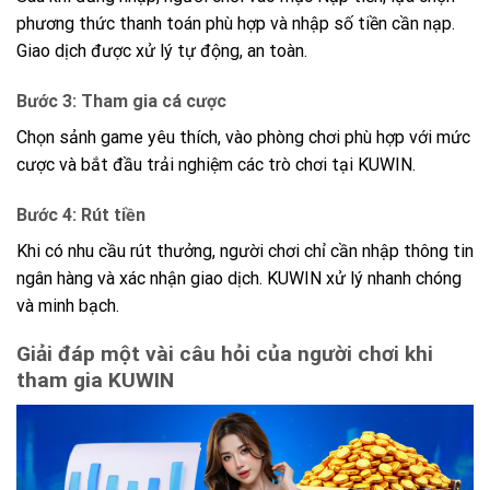
phương thức thanh toán phù hợp và nhập số tiền cần nạp.
Giao dịch được xử lý tự động, an toàn.
Bước 3: Tham gia cá cược
Chọn sảnh game yêu thích, vào phòng chơi phù hợp với mức
cược và bắt đầu trải nghiệm các trò chơi tại KUWIN.
Bước 4: Rút tiền
Khi có nhu cầu rút thưởng, người chơi chỉ cần nhập thông tin
ngân hàng và xác nhận giao dịch. KUWIN xử lý nhanh chóng
và minh bạch.
Giải đáp một vài câu hỏi của người chơi khi
tham gia KUWIN