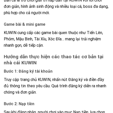
Bắn cá là trò chơi giải trí hấp dẫn tại KUWIN với lối chơi
đơn giản, hình ảnh sinh động và nhiều loại cá, boss đa dạng,
phù hợp cho cả người mới.
Game bài & mini game
KUWIN cung cấp các game bài quen thuộc như Tiến Lên,
Phỏm, Mậu Binh, Tài Xỉu, Xóc Đĩa… mang lại trải nghiệm
nhanh gọn, dễ tiếp cận.
Hướng dẫn thực hiện các thao tác cơ bản tại
nhà cái KUWIN
Bước 1: Đăng ký tài khoản
Truy cập trang chủ KUWIN, nhấn nút Đăng ký và điền đầy
đủ thông tin theo yêu cầu. Quá trình đăng ký diễn ra nhanh
chóng và đơn giản.
Bước 2: Nạp tiền
Sau khi đăng nhập, người chơi vào mục Nạp tiền, lựa chọn