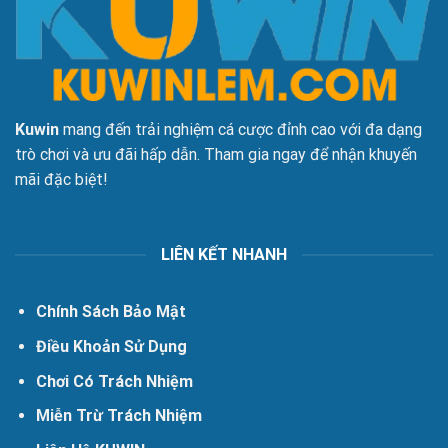
Kuwin
mang đến trải nghiệm cá cược đỉnh cao với đa dạng
trò chơi và ưu đãi hấp dẫn. Tham gia ngay để nhận khuyến
mãi đặc biệt!
LIÊN KẾT NHANH
Chính Sách Bảo Mật
Điều Khoản Sử Dụng
Chơi Có Trách Nhiệm
Miễn Trừ Trách Nhiệm