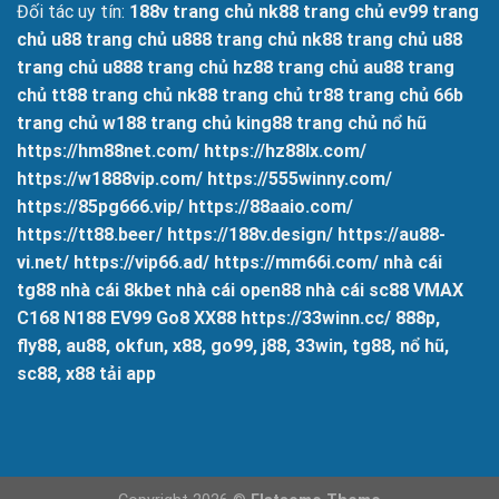
Đối tác uy tín:
188v trang chủ
nk88 trang chủ
ev99 trang
chủ
u88 trang chủ
u888 trang chủ
nk88 trang chủ
u88
trang chủ
u888 trang chủ
hz88 trang chủ
au88 trang
chủ
tt88 trang chủ
nk88 trang chủ
tr88 trang chủ
66b
trang chủ
w188 trang chủ
king88 trang chủ
nổ hũ
https://hm88net.com/
https://hz88lx.com/
https://w1888vip.com/
https://555winny.com/
https://85pg666.vip/
https://88aaio.com/
https://tt88.beer/
https://188v.design/
https://au88-
vi.net/
https://vip66.ad/
https://mm66i.com/
nhà cái
tg88
nhà cái 8kbet
nhà cái open88
nhà cái sc88
VMAX
C168
N188
EV99
Go8
XX88
https://33winn.cc/
888p
,
fly88
,
au88
,
okfun
,
x88
,
go99
,
j88
,
33win
,
tg88
,
nổ hũ
,
sc88
,
x88 tải app