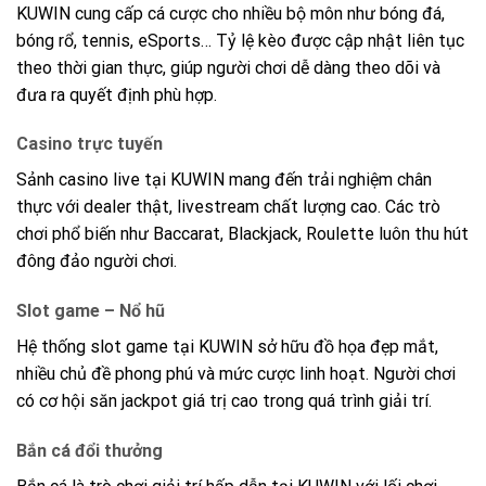
KUWIN cung cấp cá cược cho nhiều bộ môn như bóng đá,
bóng rổ, tennis, eSports… Tỷ lệ kèo được cập nhật liên tục
theo thời gian thực, giúp người chơi dễ dàng theo dõi và
đưa ra quyết định phù hợp.
Casino trực tuyến
Sảnh casino live tại KUWIN mang đến trải nghiệm chân
thực với dealer thật, livestream chất lượng cao. Các trò
chơi phổ biến như Baccarat, Blackjack, Roulette luôn thu hút
đông đảo người chơi.
Slot game – Nổ hũ
Hệ thống slot game tại KUWIN sở hữu đồ họa đẹp mắt,
nhiều chủ đề phong phú và mức cược linh hoạt. Người chơi
có cơ hội săn jackpot giá trị cao trong quá trình giải trí.
Bắn cá đổi thưởng