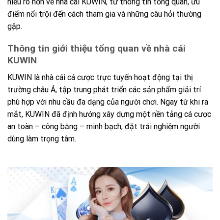
hiểu rõ hơn về nhà cái KUWIN, từ thông tin tổng quan, ưu
điểm nổi trội đến cách tham gia và những câu hỏi thường
gặp.
Thông tin giới thiệu tổng quan về nhà cái
KUWIN
KUWIN là nhà cái cá cược trực tuyến hoạt động tại thị
trường châu Á, tập trung phát triển các sản phẩm giải trí
phù hợp với nhu cầu đa dạng của người chơi. Ngay từ khi ra
mắt, KUWIN đã định hướng xây dựng một nền tảng cá cược
an toàn – công bằng – minh bạch, đặt trải nghiệm người
dùng làm trọng tâm.