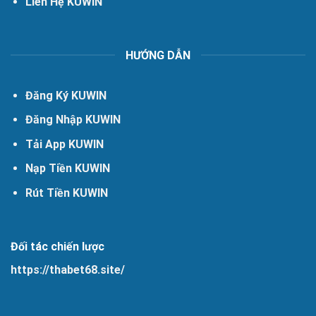
Liên Hệ KUWIN
HƯỚNG DẪN
Đăng Ký KUWIN
Đăng Nhập KUWIN
Tải App KUWIN
Nạp Tiền KUWIN
Rút Tiền KUWIN
Đối tác chiến lược
https://thabet68.site/