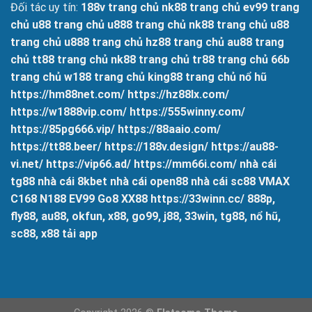
Đối tác uy tín:
188v trang chủ
nk88 trang chủ
ev99 trang
chủ
u88 trang chủ
u888 trang chủ
nk88 trang chủ
u88
trang chủ
u888 trang chủ
hz88 trang chủ
au88 trang
chủ
tt88 trang chủ
nk88 trang chủ
tr88 trang chủ
66b
trang chủ
w188 trang chủ
king88 trang chủ
nổ hũ
https://hm88net.com/
https://hz88lx.com/
https://w1888vip.com/
https://555winny.com/
https://85pg666.vip/
https://88aaio.com/
https://tt88.beer/
https://188v.design/
https://au88-
vi.net/
https://vip66.ad/
https://mm66i.com/
nhà cái
tg88
nhà cái 8kbet
nhà cái open88
nhà cái sc88
VMAX
C168
N188
EV99
Go8
XX88
https://33winn.cc/
888p
,
fly88
,
au88
,
okfun
,
x88
,
go99
,
j88
,
33win
,
tg88
,
nổ hũ
,
sc88
,
x88 tải app