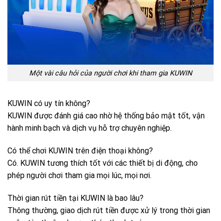
Một vài câu hỏi của người chơi khi tham gia KUWIN
KUWIN có uy tín không?
KUWIN được đánh giá cao nhờ hệ thống bảo mật tốt, vận
hành minh bạch và dịch vụ hỗ trợ chuyên nghiệp.
Có thể chơi KUWIN trên điện thoại không?
Có. KUWIN tương thích tốt với các thiết bị di động, cho
phép người chơi tham gia mọi lúc, mọi nơi.
Thời gian rút tiền tại KUWIN là bao lâu?
Thông thường, giao dịch rút tiền được xử lý trong thời gian