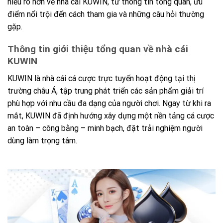
hiểu rõ hơn về nhà cái KUWIN, từ thông tin tổng quan, ưu
điểm nổi trội đến cách tham gia và những câu hỏi thường
gặp.
Thông tin giới thiệu tổng quan về nhà cái
KUWIN
KUWIN là nhà cái cá cược trực tuyến hoạt động tại thị
trường châu Á, tập trung phát triển các sản phẩm giải trí
phù hợp với nhu cầu đa dạng của người chơi. Ngay từ khi ra
mắt, KUWIN đã định hướng xây dựng một nền tảng cá cược
an toàn – công bằng – minh bạch, đặt trải nghiệm người
dùng làm trọng tâm.