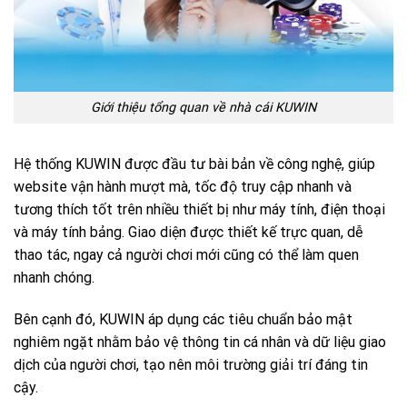
Giới thiệu tổng quan về nhà cái KUWIN
Hệ thống KUWIN được đầu tư bài bản về công nghệ, giúp
website vận hành mượt mà, tốc độ truy cập nhanh và
tương thích tốt trên nhiều thiết bị như máy tính, điện thoại
và máy tính bảng. Giao diện được thiết kế trực quan, dễ
thao tác, ngay cả người chơi mới cũng có thể làm quen
nhanh chóng.
Bên cạnh đó, KUWIN áp dụng các tiêu chuẩn bảo mật
nghiêm ngặt nhằm bảo vệ thông tin cá nhân và dữ liệu giao
dịch của người chơi, tạo nên môi trường giải trí đáng tin
cậy.