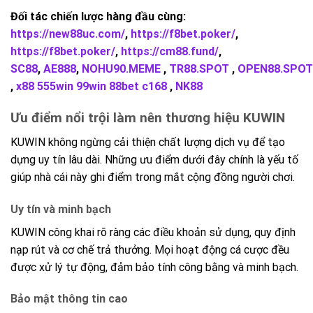
Đối tác chiến lược hàng đầu cùng:
https://new88uc.com/
,
https://f8bet.poker/
,
https://f8bet.poker/
,
https://cm88.fund/
,
SC88
,
AE888
,
NOHU90.MEME
,
TR88.SPOT
,
OPEN88.SPOT
,
x88
555win
99win
88bet
c168
,
NK88
Ưu điểm nổi trội làm nên thương hiệu KUWIN
KUWIN không ngừng cải thiện chất lượng dịch vụ để tạo
dựng uy tín lâu dài. Những ưu điểm dưới đây chính là yếu tố
giúp nhà cái này ghi điểm trong mắt cộng đồng người chơi.
Uy tín và minh bạch
KUWIN công khai rõ ràng các điều khoản sử dụng, quy định
nạp rút và cơ chế trả thưởng. Mọi hoạt động cá cược đều
được xử lý tự động, đảm bảo tính công bằng và minh bạch.
Bảo mật thông tin cao