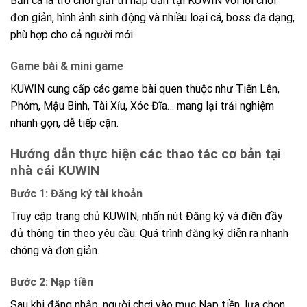
Bắn cá là trò chơi giải trí hấp dẫn tại KUWIN với lối chơi
đơn giản, hình ảnh sinh động và nhiều loại cá, boss đa dạng,
phù hợp cho cả người mới.
Game bài & mini game
KUWIN cung cấp các game bài quen thuộc như Tiến Lên,
Phỏm, Mậu Binh, Tài Xỉu, Xóc Đĩa… mang lại trải nghiệm
nhanh gọn, dễ tiếp cận.
Hướng dẫn thực hiện các thao tác cơ bản tại
nhà cái KUWIN
Bước 1: Đăng ký tài khoản
Truy cập trang chủ KUWIN, nhấn nút Đăng ký và điền đầy
đủ thông tin theo yêu cầu. Quá trình đăng ký diễn ra nhanh
chóng và đơn giản.
Bước 2: Nạp tiền
Sau khi đăng nhập, người chơi vào mục Nạp tiền, lựa chọn