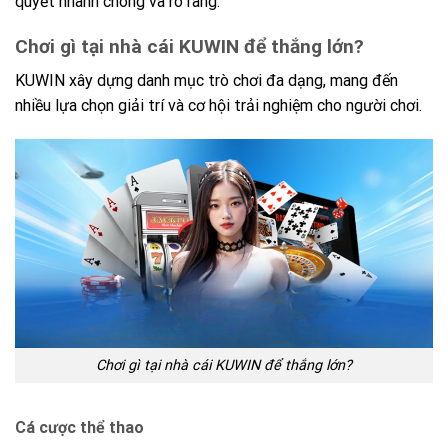
quyết nhanh chóng và rõ ràng.
Chơi gì tại nhà cái KUWIN để thắng lớn?
KUWIN xây dựng danh mục trò chơi đa dạng, mang đến
nhiều lựa chọn giải trí và cơ hội trải nghiệm cho người chơi.
Chơi gì tại nhà cái KUWIN để thắng lớn?
Cá cược thể thao