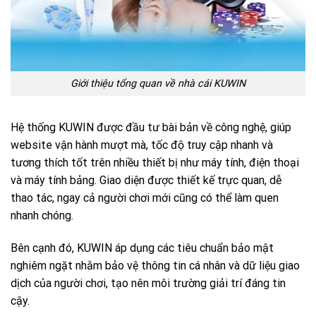
Giới thiệu tổng quan về nhà cái KUWIN
Hệ thống KUWIN được đầu tư bài bản về công nghệ, giúp
website vận hành mượt mà, tốc độ truy cập nhanh và
tương thích tốt trên nhiều thiết bị như máy tính, điện thoại
và máy tính bảng. Giao diện được thiết kế trực quan, dễ
thao tác, ngay cả người chơi mới cũng có thể làm quen
nhanh chóng.
Bên cạnh đó, KUWIN áp dụng các tiêu chuẩn bảo mật
nghiêm ngặt nhằm bảo vệ thông tin cá nhân và dữ liệu giao
dịch của người chơi, tạo nên môi trường giải trí đáng tin
cậy.