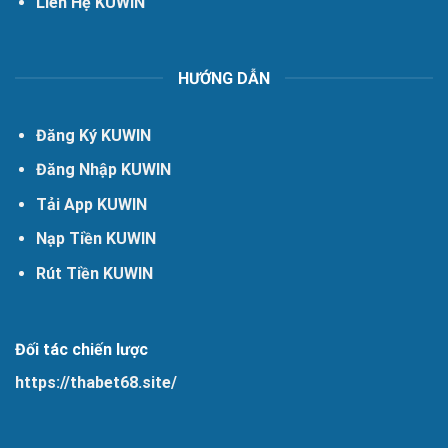
Liên Hệ KUWIN
HƯỚNG DẪN
Đăng Ký KUWIN
Đăng Nhập KUWIN
Tải App KUWIN
Nạp Tiền KUWIN
Rút Tiền KUWIN
Đối tác chiến lược
https://thabet68.site/