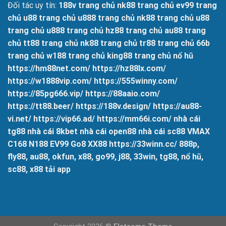
Đối tác uy tín:
188v trang chủ
nk88 trang chủ
ev99 trang
chủ
u88 trang chủ
u888 trang chủ
nk88 trang chủ
u88
trang chủ
u888 trang chủ
hz88 trang chủ
au88 trang
chủ
tt88 trang chủ
nk88 trang chủ
tr88 trang chủ
66b
trang chủ
w188 trang chủ
king88 trang chủ
nổ hũ
https://hm88net.com/
https://hz88lx.com/
https://w1888vip.com/
https://555winny.com/
https://85pg666.vip/
https://88aaio.com/
https://tt88.beer/
https://188v.design/
https://au88-
vi.net/
https://vip66.ad/
https://mm66i.com/
nhà cái
tg88
nhà cái 8kbet
nhà cái open88
nhà cái sc88
VMAX
C168
N188
EV99
Go8
XX88
https://33winn.cc/
888p
,
fly88
,
au88
,
okfun
,
x88
,
go99
,
j88
,
33win
,
tg88
,
nổ hũ
,
sc88
,
x88 tải app