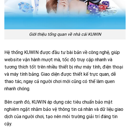
Giới thiệu tổng quan về nhà cái KUWIN
Hệ thống KUWIN được đầu tư bài bản về công nghệ, giúp
website vận hành mượt mà, tốc độ truy cập nhanh và
tương thích tốt trên nhiều thiết bị như máy tính, điện thoại
và máy tính bảng. Giao diện được thiết kế trực quan, dễ
thao tác, ngay cả người chơi mới cũng có thể làm quen
nhanh chóng.
Bên cạnh đó, KUWIN áp dụng các tiêu chuẩn bảo mật
nghiêm ngặt nhằm bảo vệ thông tin cá nhân và dữ liệu giao
dịch của người chơi, tạo nên môi trường giải trí đáng tin
cậy.