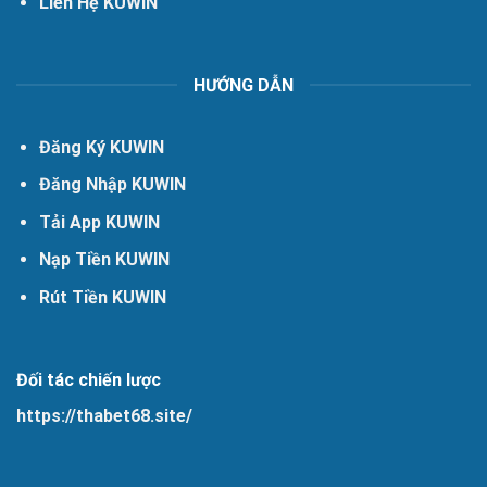
Liên Hệ KUWIN
HƯỚNG DẪN
Đăng Ký KUWIN
Đăng Nhập KUWIN
Tải App KUWIN
Nạp Tiền KUWIN
Rút Tiền KUWIN
Đối tác chiến lược
https://thabet68.site/