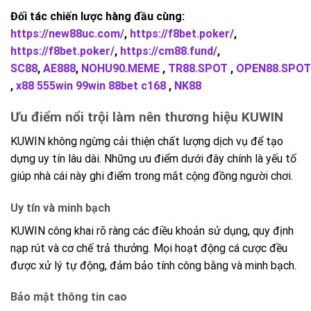
Đối tác chiến lược hàng đầu cùng:
https://new88uc.com/
,
https://f8bet.poker/
,
https://f8bet.poker/
,
https://cm88.fund/
,
SC88
,
AE888
,
NOHU90.MEME
,
TR88.SPOT
,
OPEN88.SPOT
,
x88
555win
99win
88bet
c168
,
NK88
Ưu điểm nổi trội làm nên thương hiệu KUWIN
KUWIN không ngừng cải thiện chất lượng dịch vụ để tạo
dựng uy tín lâu dài. Những ưu điểm dưới đây chính là yếu tố
giúp nhà cái này ghi điểm trong mắt cộng đồng người chơi.
Uy tín và minh bạch
KUWIN công khai rõ ràng các điều khoản sử dụng, quy định
nạp rút và cơ chế trả thưởng. Mọi hoạt động cá cược đều
được xử lý tự động, đảm bảo tính công bằng và minh bạch.
Bảo mật thông tin cao