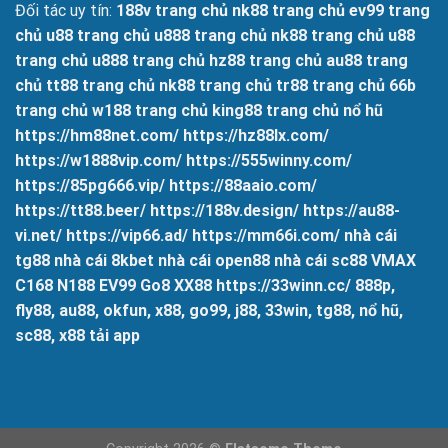
Đối tác uy tín:
188v trang chủ
nk88 trang chủ
ev99 trang
chủ
u88 trang chủ
u888 trang chủ
nk88 trang chủ
u88
trang chủ
u888 trang chủ
hz88 trang chủ
au88 trang
chủ
tt88 trang chủ
nk88 trang chủ
tr88 trang chủ
66b
trang chủ
w188 trang chủ
king88 trang chủ
nổ hũ
https://hm88net.com/
https://hz88lx.com/
https://w1888vip.com/
https://555winny.com/
https://85pg666.vip/
https://88aaio.com/
https://tt88.beer/
https://188v.design/
https://au88-
vi.net/
https://vip66.ad/
https://mm66i.com/
nhà cái
tg88
nhà cái 8kbet
nhà cái open88
nhà cái sc88
VMAX
C168
N188
EV99
Go8
XX88
https://33winn.cc/
888p
,
fly88
,
au88
,
okfun
,
x88
,
go99
,
j88
,
33win
,
tg88
,
nổ hũ
,
sc88
,
x88 tải app