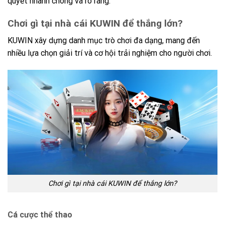
quyết nhanh chóng và rõ ràng.
Chơi gì tại nhà cái KUWIN để thắng lớn?
KUWIN xây dựng danh mục trò chơi đa dạng, mang đến
nhiều lựa chọn giải trí và cơ hội trải nghiệm cho người chơi.
Chơi gì tại nhà cái KUWIN để thắng lớn?
Cá cược thể thao