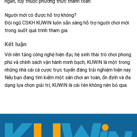
ngắn, tùy thuộc phương thức thanh toán.
Người mới có được hỗ trợ không?
Đội ngũ CSKH KUWIN luôn sẵn sàng hỗ trợ người chơi mới
trong suốt quá trình tham gia.
Kết luận
Với nền tảng công nghệ hiện đại, hệ sinh thái trò chơi phong
phú và chính sách vận hành minh bạch, KUWIN là một trong
những nhà cái cá cược trực tuyến đáng trải nghiệm hiện nay.
Nếu bạn đang tìm kiếm một sân chơi an toàn, ổn định và đa
dạng lựa chọn giải trí, KUWIN là cái tên không nên bỏ qua.