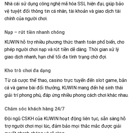
Nhà cái sử dụng công nghệ mã hóa SSL hiện đại, giúp bảo
vệ tuyệt đối thông tin cá nhân, tài khoản và giao dịch tài
chính của người chơi.
Nạp – rút tiền nhanh chóng
KUWIN hỗ trợ nhiều phương thức thanh toán phổ biến, cho
phép người chơi nạp và rút tiền dễ dàng. Thời gian xử lý
giao dịch nhanh, hạn chế tối đa tình trạng chờ đợi.
Kho trò chơi đa dạng
Từ cá cược thể thao, casino trực tuyến đến slot game, bắn
cá và game bài đổi thưởng, KUWIN mang đến hệ sinh thái
giải trí phong phú, đáp ứng nhiều phong cách chơi khác nhau.
Chăm sóc khách hàng 24/7
Đội ngũ CSKH của KUWIN hoạt động liên tục, sẵn sàng hỗ
trợ người chơi mọi lúc, đảm bảo mọi thắc mắc được giải