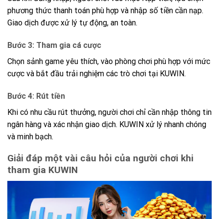
phương thức thanh toán phù hợp và nhập số tiền cần nạp.
Giao dịch được xử lý tự động, an toàn.
Bước 3: Tham gia cá cược
Chọn sảnh game yêu thích, vào phòng chơi phù hợp với mức
cược và bắt đầu trải nghiệm các trò chơi tại KUWIN.
Bước 4: Rút tiền
Khi có nhu cầu rút thưởng, người chơi chỉ cần nhập thông tin
ngân hàng và xác nhận giao dịch. KUWIN xử lý nhanh chóng
và minh bạch.
Giải đáp một vài câu hỏi của người chơi khi
tham gia KUWIN