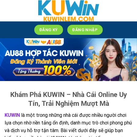
Bỏ
qua
nội
dung
ĐĂNG KÝ
ĐĂNG NHẬP
Khám Phá KUWIN – Nhà Cái Online Uy
Tín, Trải Nghiệm Mượt Mà
KUWIN
là một trong những nhà cái được nhiều người chơi
lựa chọn nhờ nền tảng ổn định, danh mục trò chơi phong phú
và dịch vụ hỗ trợ tận tâm. Bài viết dưới đây sẽ giúp bạn