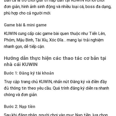
Bắn cá là trò chơi giải trí hấp dẫn tại KUWIN với lối chơi
đơn giản, hình ảnh sinh động và nhiều loại cá, boss đa dạng,
phù hợp cho cả người mới.
Game bài & mini game
KUWIN cung cấp các game bài quen thuộc như Tiến Lên,
Phỏm, Mậu Binh, Tài Xỉu, Xóc Đĩa… mang lại trải nghiệm
nhanh gọn, dễ tiếp cận.
Hướng dẫn thực hiện các thao tác cơ bản tại
nhà cái KUWIN
Bước 1: Đăng ký tài khoản
Truy cập trang chủ KUWIN, nhấn nút Đăng ký và điền đầy
đủ thông tin theo yêu cầu. Quá trình đăng ký diễn ra nhanh
chóng và đơn giản.
Bước 2: Nạp tiền
Sau khi đăng nhập, người chơi vào mục Nạp tiền, lựa chọn