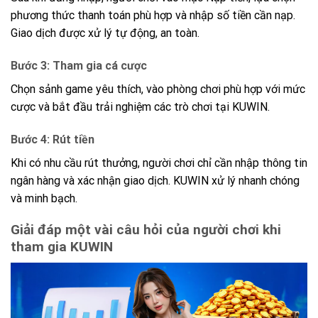
phương thức thanh toán phù hợp và nhập số tiền cần nạp.
Giao dịch được xử lý tự động, an toàn.
Bước 3: Tham gia cá cược
Chọn sảnh game yêu thích, vào phòng chơi phù hợp với mức
cược và bắt đầu trải nghiệm các trò chơi tại KUWIN.
Bước 4: Rút tiền
Khi có nhu cầu rút thưởng, người chơi chỉ cần nhập thông tin
ngân hàng và xác nhận giao dịch. KUWIN xử lý nhanh chóng
và minh bạch.
Giải đáp một vài câu hỏi của người chơi khi
tham gia KUWIN