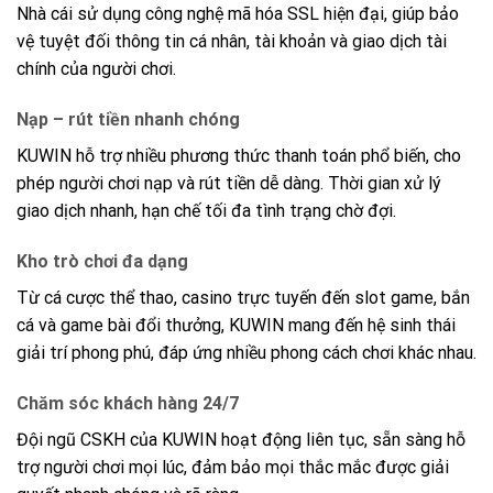
Nhà cái sử dụng công nghệ mã hóa SSL hiện đại, giúp bảo
vệ tuyệt đối thông tin cá nhân, tài khoản và giao dịch tài
chính của người chơi.
Nạp – rút tiền nhanh chóng
KUWIN hỗ trợ nhiều phương thức thanh toán phổ biến, cho
phép người chơi nạp và rút tiền dễ dàng. Thời gian xử lý
giao dịch nhanh, hạn chế tối đa tình trạng chờ đợi.
Kho trò chơi đa dạng
Từ cá cược thể thao, casino trực tuyến đến slot game, bắn
cá và game bài đổi thưởng, KUWIN mang đến hệ sinh thái
giải trí phong phú, đáp ứng nhiều phong cách chơi khác nhau.
Chăm sóc khách hàng 24/7
Đội ngũ CSKH của KUWIN hoạt động liên tục, sẵn sàng hỗ
trợ người chơi mọi lúc, đảm bảo mọi thắc mắc được giải