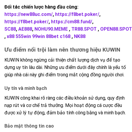
Đối tác chiến lược hàng đầu cùng:
https://new88uc.com/
,
https://f8bet.poker/
,
https://f8bet.poker/
,
https://cm88.fund/
,
SC88
,
AE888
,
NOHU90.MEME
,
TR88.SPOT
,
OPEN88.SPOT
,
x88
555win
99win
88bet
c168
,
NK88
Ưu điểm nổi trội làm nên thương hiệu KUWIN
KUWIN không ngừng cải thiện chất lượng dịch vụ để tạo
dựng uy tín lâu dài. Những ưu điểm dưới đây chính là yếu tố
giúp nhà cái này ghi điểm trong mắt cộng đồng người chơi.
Uy tín và minh bạch
KUWIN công khai rõ ràng các điều khoản sử dụng, quy định
nạp rút và cơ chế trả thưởng. Mọi hoạt động cá cược đều
được xử lý tự động, đảm bảo tính công bằng và minh bạch.
Bảo mật thông tin cao