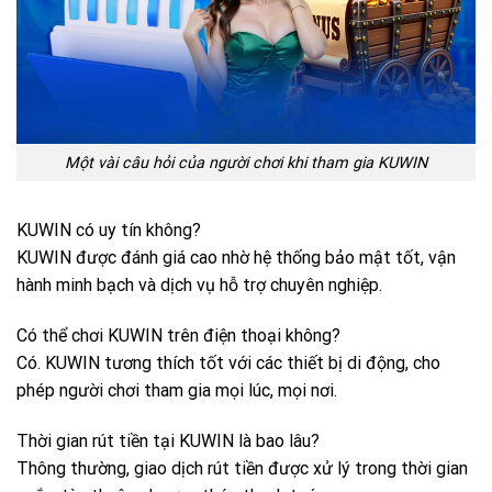
Một vài câu hỏi của người chơi khi tham gia KUWIN
KUWIN có uy tín không?
KUWIN được đánh giá cao nhờ hệ thống bảo mật tốt, vận
hành minh bạch và dịch vụ hỗ trợ chuyên nghiệp.
Có thể chơi KUWIN trên điện thoại không?
Có. KUWIN tương thích tốt với các thiết bị di động, cho
phép người chơi tham gia mọi lúc, mọi nơi.
Thời gian rút tiền tại KUWIN là bao lâu?
Thông thường, giao dịch rút tiền được xử lý trong thời gian